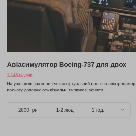
Авіасимулятор Boeing-737 для двох
1 143 відгуки
На учасників враження чекає віртуальний політ на авіатренажері
польоту доповнюють візуальні та звукові ефекти.
2800 грн
1-2 люд.
1 год.