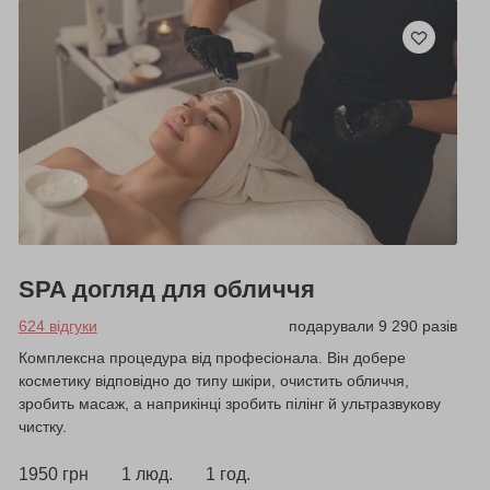
SPA догляд для обличчя
624 відгуки
подарували 9 290 разів
Комплексна процедура від професіонала. Він добере
косметику відповідно до типу шкіри, очистить обличчя,
зробить масаж, а наприкінці зробить пілінг й ультразвукову
чистку.
1950 грн
1 люд.
1 год.