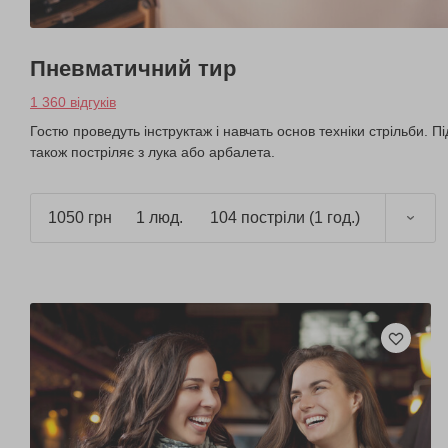
Пневматичний тир
1 360 відгуків
Гостю проведуть інструктаж і навчать основ техніки стрільби. Пі
також постріляє з лука або арбалета.
1050 грн
1 люд.
104 постріли (1 год.)