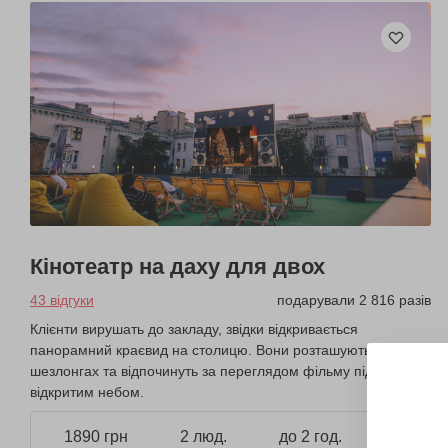
Кінотеатр на даху для двох
43 відгуки
подарували 2 816 разів
Клієнти вирушать до закладу, звідки відкривається
панорамний краєвид на столицю. Вони розташуються на
шезлонгах та відпочинуть за переглядом фільму під
відкритим небом.
1890 грн
2 люд.
до 2 год.