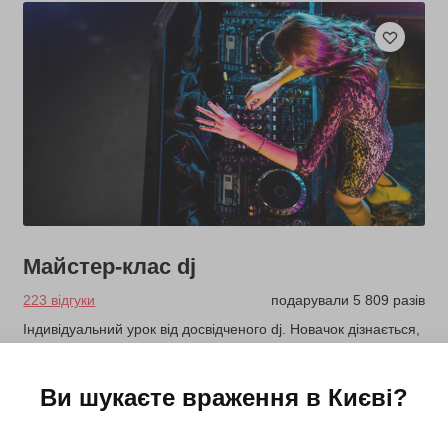
Майстер-клас dj
223 відгуки
подарували 5 809 разів
Індивідуальний урок від досвідченого dj. Новачок дізнається,
як працювати з апаратурою, навчиться технік мікшування,
звукових прийомів і спробує зміксувати треки.
Ви шукаєте враження в
Києві
?
1600 грн
1 люд.
1 год.