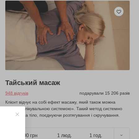
Тайський масаж
948 відгуків
подарували 15 206 разів
Клієнт відчує на собі ефект масажу, який також можна
назвати «лікувальною системою». Такий метод системно
впливає на тіло, поєднуючи розтягування і скручування.
1800 грн
1 люд.
1 год.