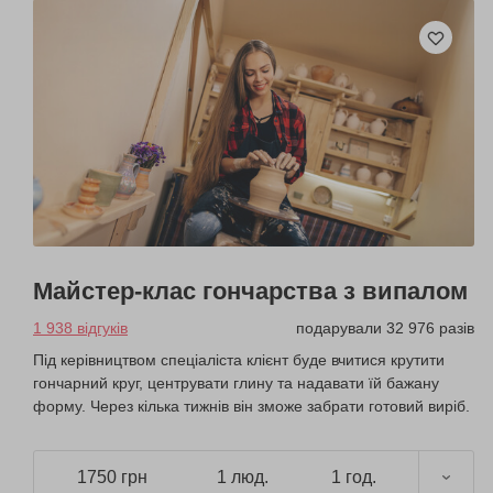
Майстер-клас гончарства з випалом
1 938 відгуків
подарували 32 976 разів
Під керівництвом спеціаліста клієнт буде вчитися крутити
гончарний круг, центрувати глину та надавати їй бажану
форму. Через кілька тижнів він зможе забрати готовий виріб.
1750 грн
1 люд.
1 год.