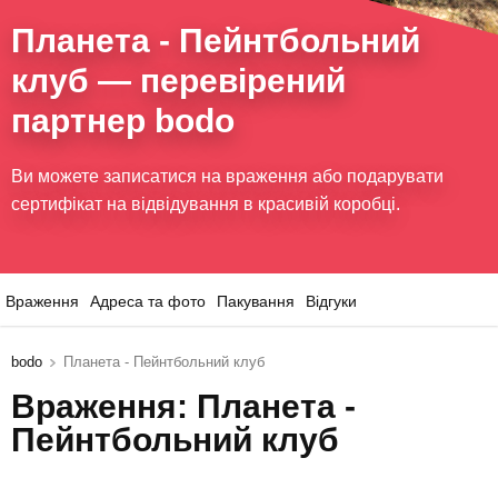
Планета - Пейнтбольний
клуб
— перевірений
партнер bodo
Ви можете записатися на враження або подарувати
сертифікат на відвідування в красивій коробці.
Враження
Адреса та фото
Пакування
Відгуки
bodo
Планета - Пейнтбольний клуб
Враження: Планета -
Пейнтбольний клуб