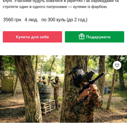
клубі. Учасники будуть ховатися в укриттях і за барикадами та
стріляти один в одного патронами — кулями із фарбою.
3560 грн
4 люд.
по 300 куль (до 2 год.)
Купити для себе
Подарувати