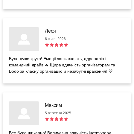
Леся
6 січня 2026
Було дуже круто! Емоції зашкалюють, адреналін і
командний драйв 🔥 Щира вдячність організаторам та
Bodo за класну організацію й незабутні враження! 💛
Максим
5 вересня 2025
Все було шикарно! Величезна вдячність інструктору