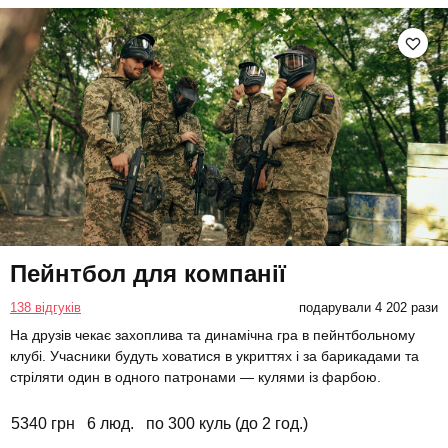
Пейнтбол для компанії
138 відгуків
подарували 4 202 рази
На друзів чекає захоплива та динамічна гра в пейнтбольному
клубі. Учасники будуть ховатися в укриттях і за барикадами та
стріляти один в одного патронами — кулями із фарбою.
5340 грн
6 люд.
по 300 куль (до 2 год.)