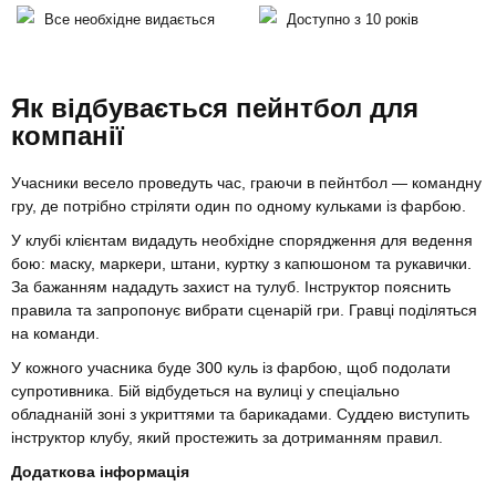
Все необхідне видається
Доступно з 10 років
Як відбувається пейнтбол для
компанії
Учасники весело проведуть час, граючи в пейнтбол — командну
гру, де потрібно стріляти один по одному кульками із фарбою.
У клубі клієнтам видадуть необхідне спорядження для ведення
бою: маску, маркери, штани, куртку з капюшоном та рукавички.
За бажанням нададуть захист на тулуб. Інструктор пояснить
правила та запропонує вибрати сценарій гри. Гравці поділяться
на команди.
У кожного учасника буде 300 куль із фарбою, щоб подолати
супротивника. Бій відбудеться на вулиці у спеціально
обладнаній зоні з укриттями та барикадами. Суддею виступить
інструктор клубу, який простежить за дотриманням правил.
Додаткова інформація