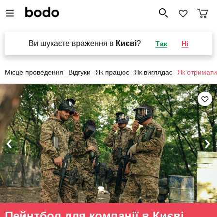
Ви шукаєте враження в
Києві
?
Так
Ні
Місце проведення
Відгуки
Як працює
Як виглядає
Як отримати
Пейнтбол для компанії в Києві