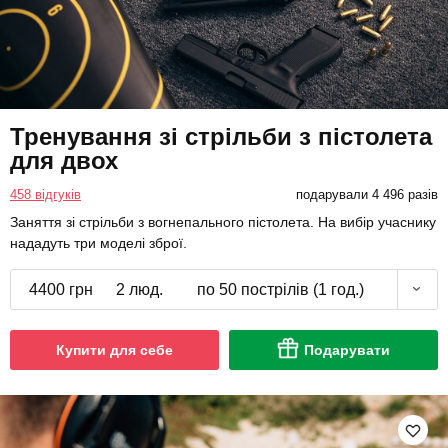
Тренування зі стрільби з пістолета
для двох
458 відгуків
подарували 4 496 разів
Заняття зі стрільби з вогнепального пістолета. На вибір учаснику
нададуть три моделі зброї.
4400 грн
2 люд.
по 50 пострілів (1 год.)
Купити для себе
Подарувати