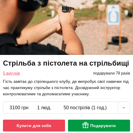
Стрільба з пістолета на стрільбищі
5 відгуків
подарували 79 разів
Гість завітає до стрілецького клубу, де випробує свої навички під
час практикуму стрільби з пістолета. Досвідчений інструктор
контролюватиме та допомагатиме учаснику.
3100 грн
1 люд.
50 пострілів (1 год.)
Купити для себе
Подарувати