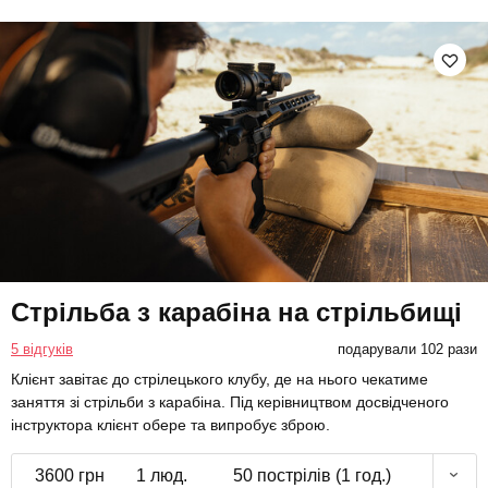
Стрільба з карабіна на стрільбищі
5 відгуків
подарували 102 рази
Клієнт завітає до стрілецького клубу, де на нього чекатиме
заняття зі стрільби з карабіна. Під керівництвом досвідченого
інструктора клієнт обере та випробує зброю.
3600 грн
1 люд.
50 пострілів (1 год.)