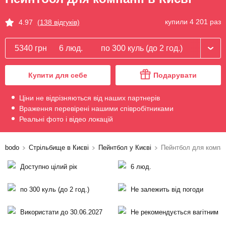
купили 4 201 раз
4.97
(138 відгуків)
5340 грн
6 люд.
по 300 куль (до 2 год.)
Купити для себе
Подарувати
Ціни не відрізняються від наших партнерів
Враження перевірені нашими співробітниками
Реальні фото і відео локацій
bodo
Стрільбище в Києві
Пейнтбол у Києві
Пейнтбол для компан
Доступно цілий рік
6 люд.
по 300 куль (до 2 год.)
Не залежить від погоди
Використати до 30.06.2027
Не рекомендується вагітним