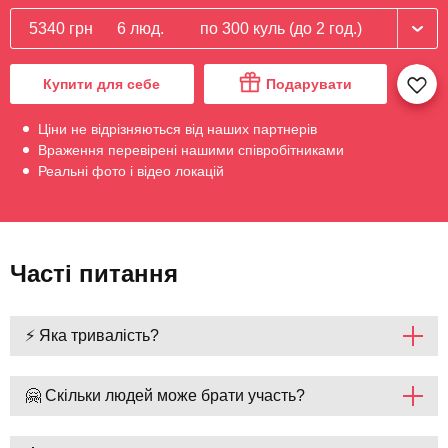
5340 грн
6 люд.
по 300 куль (до 2 год.)
Купити для себе
Подарувати
Ціни не відрізняються від наших партнерів
Враження перевірені нашими співробітниками
Реальні фото і відео локацій
Часті питання
⚡ Яка тривалість?
🤗 Скільки людей може брати участь?