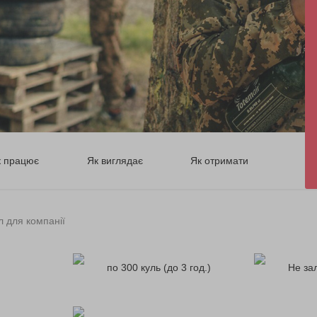
к працює
Як виглядає
Як отримати
 для компанії
по 300 куль (до 3 год.)
Не за