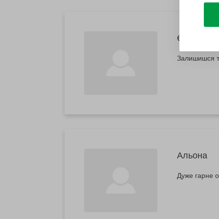
Євгеній
Залишишся т
Альона
Дуже гарне о