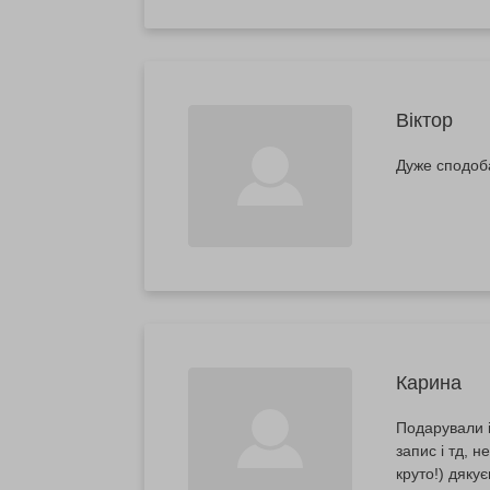
Віктор
Дуже сподоб
Карина
Подарували і
запис і тд, 
круто!) дяку