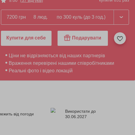
купили 831 раз
5.00
(37 відгуків)
7200 грн
8 люд.
по 300 куль (до 3 год.)
Купити для себе
Подарувати
Ціни не відрізняються від наших партнерів
Враження перевірені нашими співробітниками
Реальні фото і відео локацій
Використати до
лежить від погоди
30.06.2027