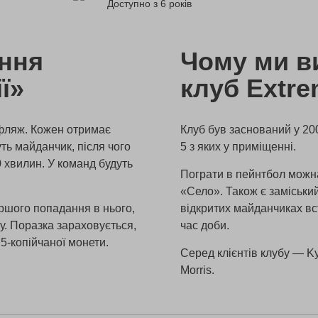
Доступно з 6 років
ення
Чому ми в
ї»
клуб Extre
уфляж. Кожен отримає
Клуб був заснований у 200
уть майданчик, після чого
5 з яких у приміщенні.
0 хвилин. У команд будуть
Пограти в пейнтбол можна
«Село». Також є заміський
ршого попадання в нього,
відкритих майданчиках вс
у. Поразка зараховується,
час доби.
 5-копійчаної монети.
Серед клієнтів клубу — Kyiv
Morris.