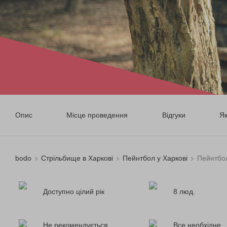
Опис
Місце проведення
Відгуки
Я
bodo
Стрільбище в Харкові
Пейнтбол у Харкові
Пейнтбол
Доступно цілий рік
8 люд.
Не рекомендується
Все необхідне