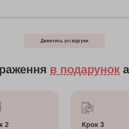
Дивитись усі відгуки
враження
в подарунок
а
к 2
Крок 3