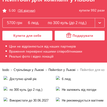
купили 992 рази
5.00
(34 відгуки)
5700 грн
6 люд.
по 300 куль (до 2 год.)
Купити для себе
Подарувати
Ціни не відрізняються від наших партнерів
Враження перевірені нашими співробітниками
Реальні фото і відео локацій
bodo
Стрільбище у Львові
Пейнтбол у Львові
Пейнтбол для комп
Доступно цілий рік
6 люд.
по 300 куль (до 2 год.)
Не залежить від погоди
Використати до 30.06.2027
Не рекомендується вагітним