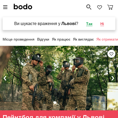
Ви шукаєте враження у
Львові
?
Так
Ні
Місце проведення
Відгуки
Як працює
Як виглядає
Як отримати
Пейнтбол для компанії у Львові