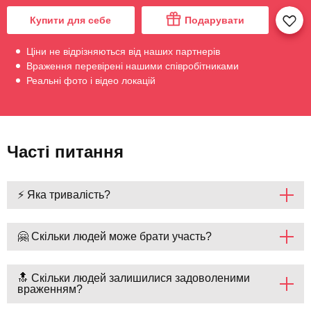
Купити для себе
Подарувати
Ціни не відрізняються від наших партнерів
Враження перевірені нашими співробітниками
Реальні фото і відео локацій
Часті питання
⚡ Яка тривалість?
🤗 Скільки людей може брати участь?
🔝 Скільки людей залишилися задоволеними
враженням?