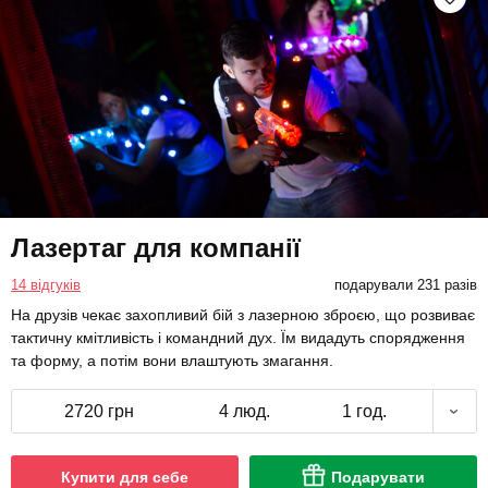
Лазертаг для компанії
14 відгуків
подарували 231 разів
На друзів чекає захопливий бій з лазерною зброєю, що розвиває
тактичну кмітливість і командний дух. Їм видадуть спорядження
та форму, а потім вони влаштують змагання.
2720 грн
4 люд.
1 год.
Купити для себе
Подарувати