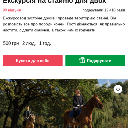
Екскурсія на стайню для двох
98 відгуків
подарували 12 410 разів
Екскурсовод зустріне друзів і проведе територією стайні. Він
розповість все про породи коней. Гості дізнаються, як правильно
чистити, сідлати скакунів, а також чим їх годувати.
500 грн
2 люд.
1 год.
Купити для себе
Подарувати