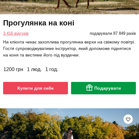
Прогулянка на коні
3 416 відгуків
подарували 87 849 разів
На клієнта чекає захоплива прогулянка верхи на свіжому повітрі.
Гостя супроводжуватиме інструктор, який допоможе піднятися
на коня та вестиме його під вуздечки.
1200 грн
1 люд.
1 год.
Купити для себе
Подарувати