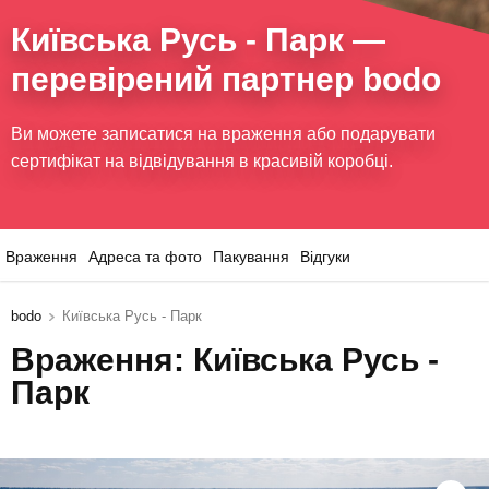
Київська Русь - Парк
—
перевірений партнер bodo
Ви можете записатися на враження або подарувати
сертифікат на відвідування в красивій коробці.
Враження
Адреса та фото
Пакування
Відгуки
bodo
Київська Русь - Парк
Враження: Київська Русь -
Парк