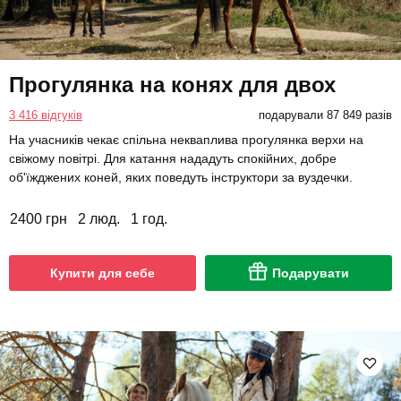
Прогулянка на конях для двох
3 416 відгуків
подарували 87 849 разів
На учасників чекає спільна некваплива прогулянка верхи на
свіжому повітрі. Для катання нададуть спокійних, добре
об'їжджених коней, яких поведуть інструктори за вуздечки.
2400 грн
2 люд.
1 год.
Купити для себе
Подарувати