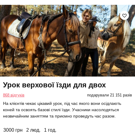
Урок верхової їзди для двох
868 відгуків
подарували 21 151 разів
На клієнтів чекає цікавий урок, під час якого вони осідлають
коней та освоять базові стилі їзди. Учасники насолодяться
незвичайним заняттям та приємно проведуть час разом.
3000 грн
2 люд.
1 год.