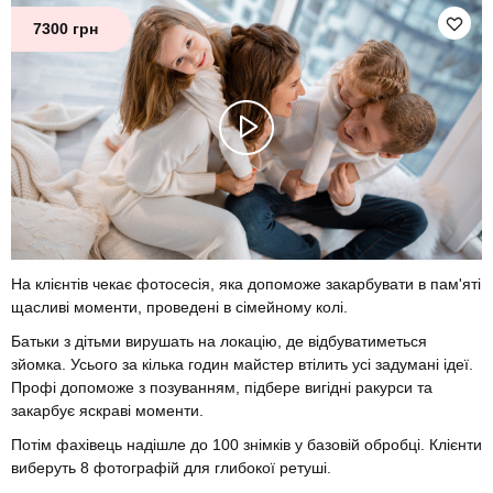
7300 грн
На клієнтів чекає фотосесія, яка допоможе закарбувати в пам'яті
щасливі моменти, проведені в сімейному колі.
Батьки з дітьми вирушать на локацію, де відбуватиметься
зйомка. Усього за кілька годин майстер втілить усі задумані ідеї.
Профі допоможе з позуванням, підбере вигідні ракурси та
закарбує яскраві моменти.
Потім фахівець надішле до 100 знімків у базовій обробці. Клієнти
виберуть 8 фотографій для глибокої ретуші.