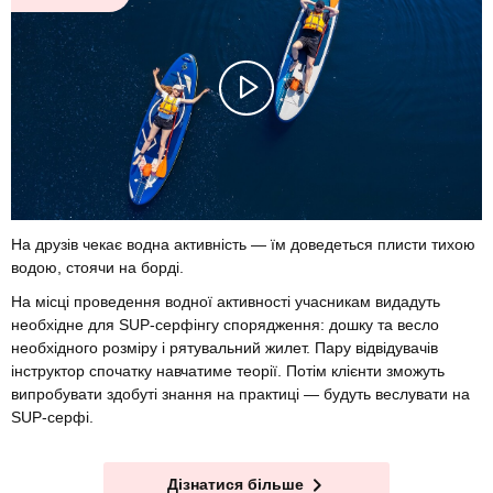
На друзів чекає водна активність — їм доведеться плисти тихою
водою, стоячи на борді.
На місці проведення водної активності учасникам видадуть
необхідне для SUP-серфінгу спорядження: дошку та весло
необхідного розміру і рятувальний жилет. Пару відвідувачів
інструктор спочатку навчатиме теорії. Потім клієнти зможуть
випробувати здобуті знання на практиці — будуть веслувати на
SUP-серфі.
Дізнатися більше