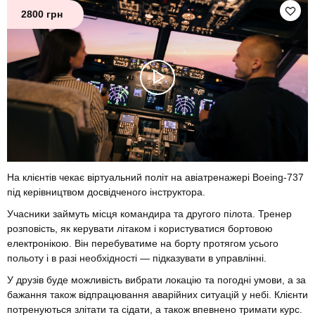
2800 грн
На клієнтів чекає віртуальний політ на авіатренажері Boeing-737
під керівництвом досвідченого інструктора.
Учасники займуть місця командира та другого пілота. Тренер
розповість, як керувати літаком і користуватися бортовою
електронікою. Він перебуватиме на борту протягом усього
польоту і в разі необхідності — підказувати в управлінні.
У друзів буде можливість вибрати локацію та погодні умови, а за
бажання також відпрацювання аварійних ситуацій у небі. Клієнти
потренуються злітати та сідати, а також впевнено тримати курс.