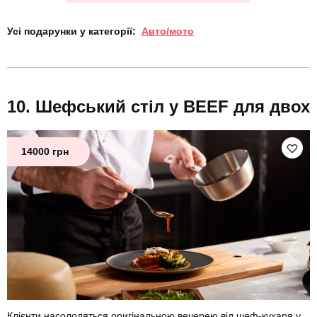
Усі подарунки у категорії:
Авто/мото
Шефський стіл у BEEF для двох
14000 грн
Клієнти насолодяться оригінальною вечерею від шеф-кухаря у