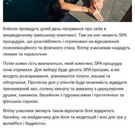
Клієнти проведуть цілий день піклування про себе в
аюрведичному заміському комплексі. Там на них чекають SPA
процедури, шо розслабляють і спрямовані на відновлення
психоемоційного та фізичного стану. Влітку учасникам нададуть
лежаки та парасольки.
Потім кожен гість визначиться, який комплекс SPA процедур
хоче отримати. Для вибору буде десять SPA програм, в які
входять розпарювання, різноманітні пілінги, масажі та
обгортання. Протягом дня у клієнтів буде можливість відвідати
тренажерний зал, соляну кімнату та аквазону з циркулярним
душем, хамамом, басейном з гідромасажем і протитечією та
фінською сауною.
Влітку учасники зможуть також відпочити біля відкритого
басейну, на майданчику для йоги та медитацій і зоні для гри у
волейбол і бадмінтон.