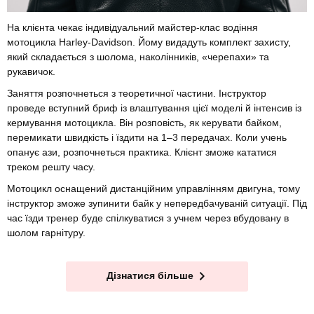
На клієнта чекає індивідуальний майстер-клас водіння
мотоцикла Harley-Davidson. Йому видадуть комплект захисту,
який складається з шолома, наколінників, «черепахи» та
рукавичок.
Заняття розпочнеться з теоретичної частини. Інструктор
проведе вступний бриф із влаштування цієї моделі й інтенсив із
кермування мотоцикла. Він розповість, як керувати байком,
перемикати швидкість і їздити на 1–3 передачах. Коли учень
опанує ази, розпочнеться практика. Клієнт зможе кататися
треком решту часу.
Мотоцикл оснащений дистанційним управлінням двигуна, тому
інструктор зможе зупинити байк у непередбачуваній ситуації. Під
час їзди тренер буде спілкуватися з учнем через вбудовану в
шолом гарнітуру.
Дізнатися більше