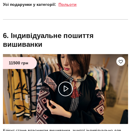
Усі подарунки у категорії:
Польоти
Індивідуальне пошиття
вишиванки
11500 грн
Клієнт стане власником вишиванки, зшитої індивідуально для