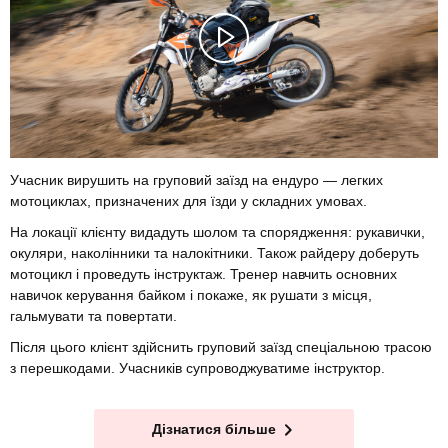
Учасник вирушить на груповий заїзд на ендуро — легких
мотоциклах, призначених для їзди у складних умовах.
На локації клієнту видадуть шолом та спорядження: рукавички,
окуляри, наколінники та налокітники. Також райдеру доберуть
мотоцикл і проведуть інструктаж. Тренер навчить основних
навичок керування байком і покаже, як рушати з місця,
гальмувати та повертати.
Після цього клієнт здійснить груповий заїзд спеціальною трасою
з перешкодами. Учасників супроводжуватиме інструктор.
Дізнатися більше