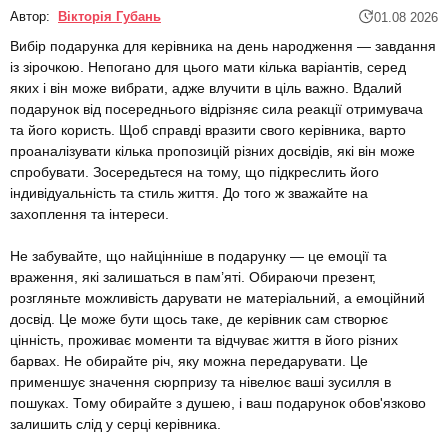
Автор:
Вікторія Губань
01.08 2026
Вибір подарунка для керівника на день народження — завдання
із зірочкою. Непогано для цього мати кілька варіантів, серед
яких і він може вибрати, адже влучити в ціль важно. Вдалий
подарунок від посереднього відрізняє сила реакції отримувача
та його користь. Щоб справді вразити свого керівника, варто
проаналізувати кілька пропозицій різних досвідів, які він може
спробувати. Зосередьтеся на тому, що підкреслить його
індивідуальність та стиль життя. До того ж зважайте на
захоплення та інтереси.
Не забувайте, що найцінніше в подарунку — це емоції та
враження, які залишаться в пам’яті. Обираючи презент,
розгляньте можливість дарувати не матеріальний, а емоційний
досвід. Це може бути щось таке, де керівник сам створює
цінність, проживає моменти та відчуває життя в його різних
барвах. Не обирайте річ, яку можна передарувати. Це
применшує значення сюрпризу та нівелює ваші зусилля в
пошуках. Тому обирайте з душею, і ваш подарунок обов'язково
залишить слід у серці керівника.