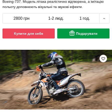
Boeing-737. Модель літака реалістично відтворена, а імітацію
польоту доповнюють візуальні та звукові ефекти.
2800 грн
1-2 люд.
1 год.
Купити для себе
Подарувати