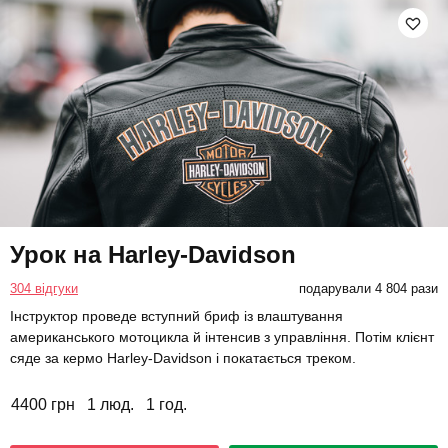
Урок на Harley-Davidson
304 відгуки
подарували 4 804 рази
Інструктор проведе вступний бриф із влаштування
американського мотоцикла й інтенсив з управління. Потім клієнт
сяде за кермо Harley-Davidson і покатається треком.
4400 грн
1 люд.
1 год.