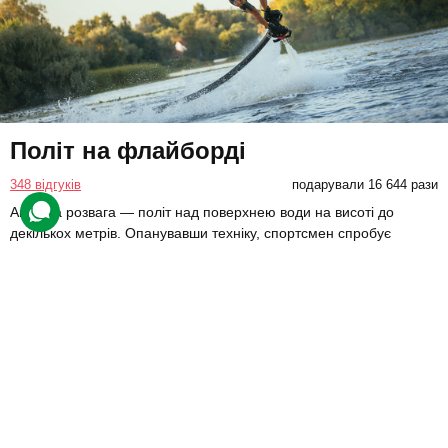
Політ на флайборді
348 відгуків
подарували 16 644 рази
Активна розвага — політ над поверхнею води на висоті до
декількох метрів. Опанувавши техніку, спортсмен спробує
піднятися над водою й утримати рівновагу в повітрі.
4800 грн
1 люд.
30 хв.
Купити для себе
Подарувати