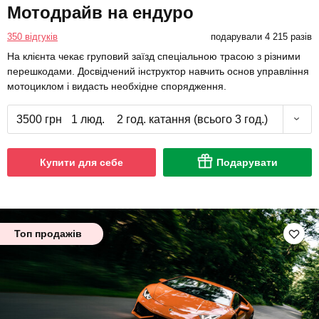
Мотодрайв на ендуро
350 відгуків
подарували 4 215 разів
На клієнта чекає груповий заїзд спеціальною трасою з різними
перешкодами. Досвідчений інструктор навчить основ управління
мотоциклом і видасть необхідне спорядження.
3500 грн
1 люд.
2 год. катання (всього 3 год.)
Купити для себе
Подарувати
Топ продажів