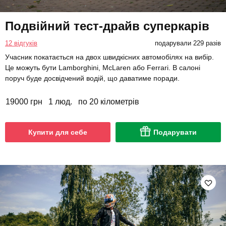
Подвійний тест-драйв суперкарів
12 відгуків
подарували 229 разів
Учасник покатається на двох швидкісних автомобілях на вибір.
Це можуть бути Lamborghini, McLaren або Ferrari. В салоні
поруч буде досвідчений водій, що даватиме поради.
19000 грн
1 люд.
по 20 кілометрів
Купити для себе
Подарувати