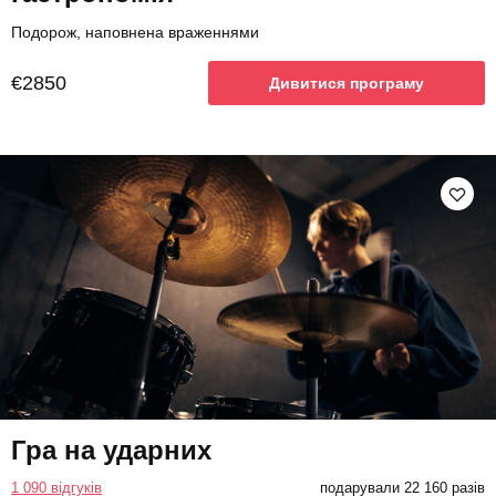
Подорож, наповнена враженнями
€2850
Дивитися програму
Гра на ударних
1 090 відгуків
подарували 22 160 разів