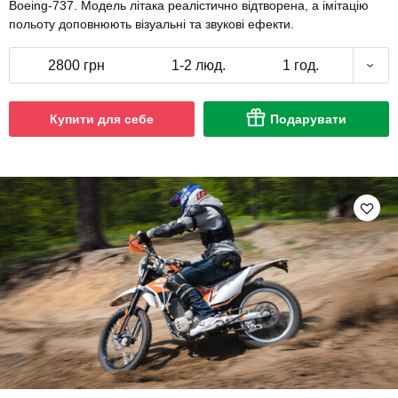
Boeing-737. Модель літака реалістично відтворена, а імітацію
польоту доповнюють візуальні та звукові ефекти.
2800 грн
1-2 люд.
1 год.
Купити для себе
Подарувати