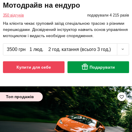
Мотодрайв на ендуро
350 відгуків
подарували 4 215 разів
На клієнта чекає груповий заїзд спеціальною трасою з різними
перешкодами. Досвідчений інструктор навчить основ управління
мотоциклом і видасть необхідне спорядження.
3500 грн
1 люд.
2 год. катання (всього 3 год.)
Купити для себе
Подарувати
Топ продажів