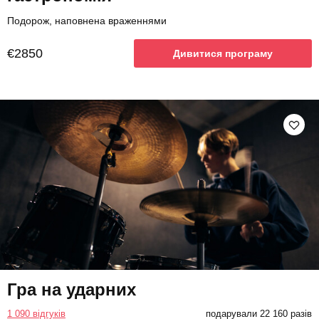
Подорож, наповнена враженнями
€2850
Дивитися програму
Гра на ударних
1 090 відгуків
подарували 22 160 разів