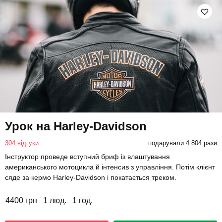
Урок на Harley-Davidson
304 відгуки
подарували 4 804 рази
Інструктор проведе вступний бриф із влаштування
американського мотоцикла й інтенсив з управління. Потім клієнт
сяде за кермо Harley-Davidson і покатається треком.
4400 грн
1 люд.
1 год.