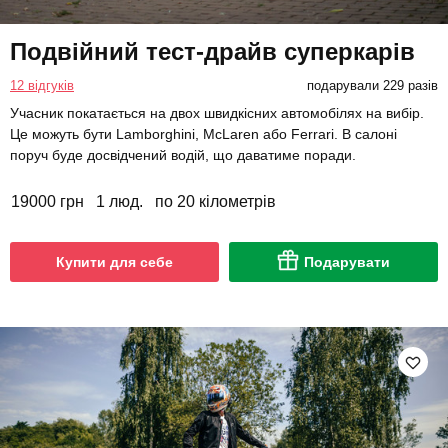
Подвійний тест-драйв суперкарів
12 відгуків
подарували 229 разів
Учасник покатається на двох швидкісних автомобілях на вибір.
Це можуть бути Lamborghini, McLaren або Ferrari. В салоні
поруч буде досвідчений водій, що даватиме поради.
19000 грн
1 люд.
по 20 кілометрів
Купити для себе
Подарувати