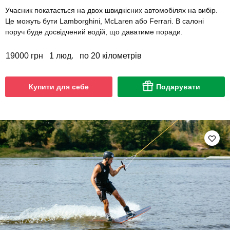
Учасник покатається на двох швидкісних автомобілях на вибір.
Це можуть бути Lamborghini, McLaren або Ferrari. В салоні
поруч буде досвідчений водій, що даватиме поради.
19000 грн
1 люд.
по 20 кілометрів
Купити для себе
Подарувати