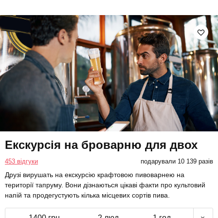
Екскурсія на броварню для двох
453 відгуки
подарували 10 139 разів
Друзі вирушать на екскурсію крафтовою пивоварнею на
території тапруму. Вони дізнаються цікаві факти про культовий
напій та продегустують кілька місцевих сортів пива.
1400 грн
2 люд.
1 год.