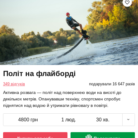
Політ на флайборді
349 відгуків
подарували 16 647 разів
Активна розвага — політ над поверхнею води на висоті до
декількох метрів. Опанувавши техніку, спортсмен спробує
піднятися над водою й утримати рівновагу в повітрі.
4800 грн
1 люд.
30 хв.