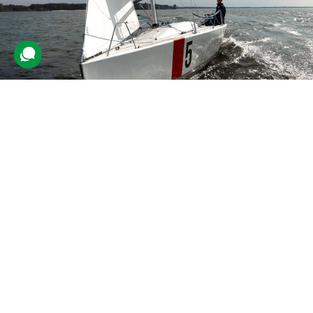
Майстер-клас спортивної яхти
46 відгуків
подарували 689 разів
Учасник зможе стати за штурвал спортивної вітрильної яхти,
примірявши на себе роль капітана судна. Професійний
інструктор навчить клієнтів усіх тонкощів керування.
6000 грн
до 5 люд.
3 год.
Купити для себе
Подарувати