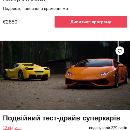
Подорож, наповнена враженнями
€2850
Дивитися програму
Подвійний тест-драйв суперкарів
12 відгуків
подарували 229 разів