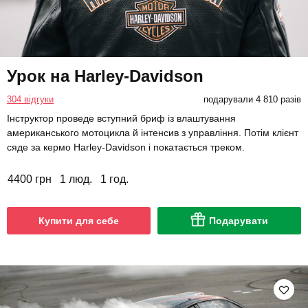
Урок на Harley-Davidson
304 відгуки
подарували 4 810 разів
Інструктор проведе вступний бриф із влаштування
американського мотоцикла й інтенсив з управління. Потім клієнт
сяде за кермо Harley-Davidson і покатається треком.
4400 грн
1 люд.
1 год.
Купити для себе
Подарувати