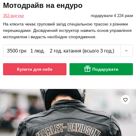
Мотодрайв на ендуро
353 відгуки
подарували 4 224 рази
На клієнта чекає груповий заїзд спеціальною трасою з різними
перешкодами. Досвідчений інструктор навчить основ управління
мотоциклом і видасть необхідне спорядження.
3500 грн
1 люд.
2 год. катання (всього 3 год.)
Купити для себе
Подарувати