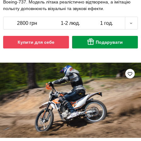
Boeing-737. Модель літака реалістично відтворена, а імітацію
польоту доповнюють візуальні та звукові ефекти.
2800 грн
1-2 люд.
1 год.
Купити для себе
Подарувати