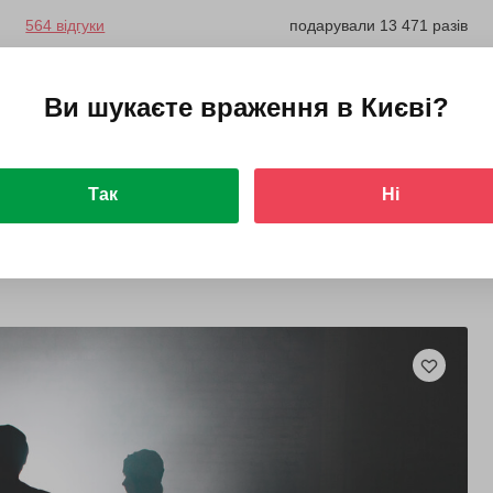
564 відгуки
подарували 13 471 разів
Клієнти дізнаються про принципи керування VR-
персонажем і зможуть пограти в різні ігри.
Ви шукаєте враження в
Києві
?
1600 грн
4 люд.
до 1 год.
Так
Ні
Купити для себе
Подарувати