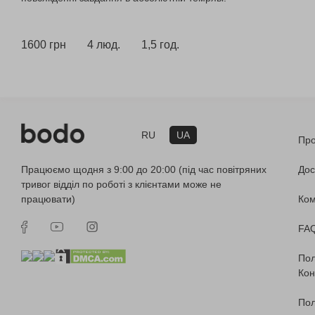
1600 грн
4 люд.
1,5 год.
RU
UA
Про
Працюємо щодня з 9:00 до 20:00 (під час повітряних
Дос
тривог відділ по роботі з клієнтами може не
працювати)
Ко
FA
Пол
Кон
Пол