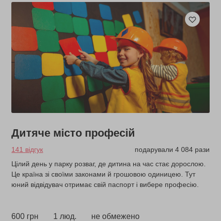
Дитяче місто професій
141 відгук
подарували 4 084 рази
Цілий день у парку розваг, де дитина на час стає дорослою.
Це країна зі своїми законами й грошовою одиницею. Тут
юний відвідувач отримає свій паспорт і вибере професію.
600 грн
1 люд.
не обмежено