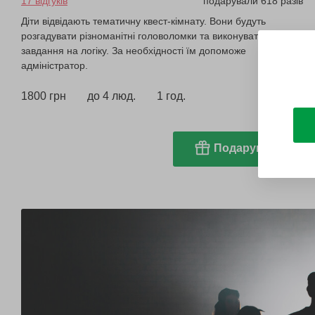
17 відгуків
подарували 618 разів
Діти відвідають тематичну квест-кімнату. Вони будуть
розгадувати різноманітні головоломки та виконувати
завдання на логіку. За необхідності їм допоможе
адміністратор.
1800 грн
до 4 люд.
1 год.
Подарувати