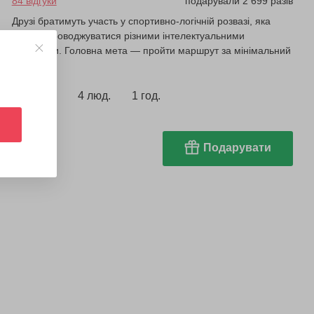
84 відгуки
подарували 2 699 разів
Друзі братимуть участь у спортивно-логічній розвазі, яка
буде супроводжуватися різними інтелектуальними
загадками. Головна мета — пройти маршрут за мінімальний
час.
2000 грн
4 люд.
1 год.
Подарувати