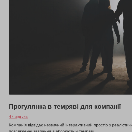
Прогулянка в темряві для компанії
47 відгуків
Компанія відвідає незвичний інтерактивний простір з реалістич
повсякденні завдання в абсолютній темряві.