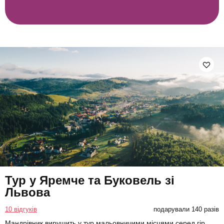
Тур у Яремче та Буковель зі
Львова
10 відгуків
подарували 140 разів
Мандрівник вирушить у тур мальовничими місцями серед гір.