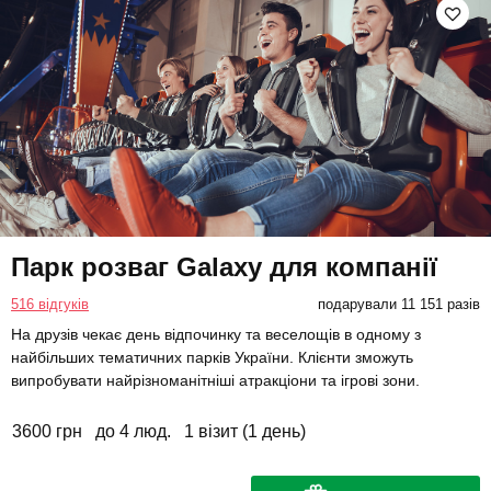
Парк розваг Galaxy для компанії
516 відгуків
подарували 11 151 разів
На друзів чекає день відпочинку та веселощів в одному з
найбільших тематичних парків України. Клієнти зможуть
випробувати найрізноманітніші атракціони та ігрові зони.
3600 грн
до 4 люд.
1 візит (1 день)