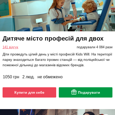
Дитяче місто професій для двох
141 відгук
подарували 4 084 рази
Діти проведуть цілий день у місті професій Kids Will. На території
парку знаходиться багато ігрових станцій — від поліцейської чи
пожежної дільниці до магазинів відомих брендів.
1050 грн
2 люд.
не обмежено
Купити для себе
Подарувати