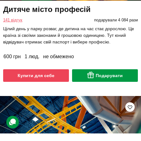
Дитяче місто професій
141 відгук
подарували 4 084 рази
Цілий день у парку розваг, де дитина на час стає дорослою. Це
країна зі своїми законами й грошовою одиницею. Тут юний
відвідувач отримає свій паспорт і вибере професію.
600 грн
1 люд.
не обмежено
Купити для себе
Подарувати