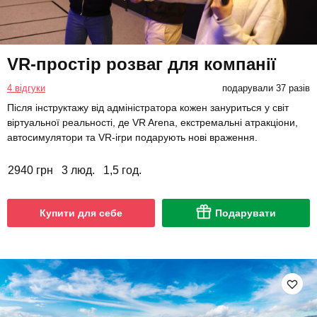
VR-простір розваг для компанії
4 відгуки
подарували 37 разів
Після інструктажу від адміністратора кожен зануриться у світ
віртуальної реальності, де VR Arena, екстремальні атракціони,
автосимулятори та VR-ігри подарують нові враження.
2940 грн
3 люд.
1,5 год.
Купити для себе
Подарувати