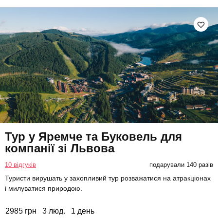
Тур у Яремче та Буковель для
компанії зі Львова
10 відгуків
подарували 140 разів
Туристи вирушать у захопливий тур розважатися на атракціонах
і милуватися природою.
2985 грн
3 люд.
1 день