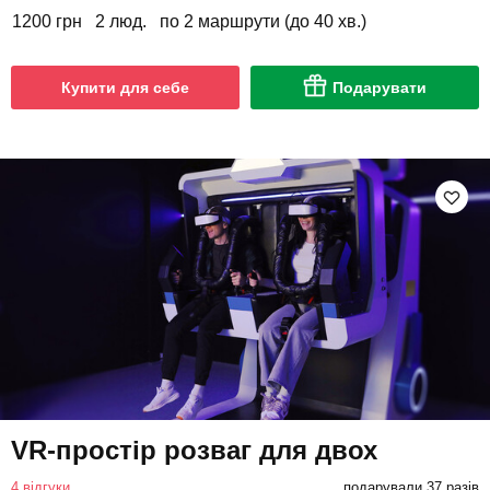
1200 грн
2 люд.
по 2 маршрути (до 40 хв.)
Купити для себе
Подарувати
VR-простір розваг для двох
4 відгуки
подарували 37 разів