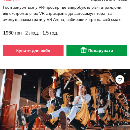
Гості зануряться у VR-простір, де випробують різні атракціони,
від екстремальних VR-атракціонів до автосимулятора, та
зможуть разом грати у VR Arena, вибираючи ігри на свій смак.
1960 грн
2 люд.
1,5 год.
Купити для себе
Подарувати