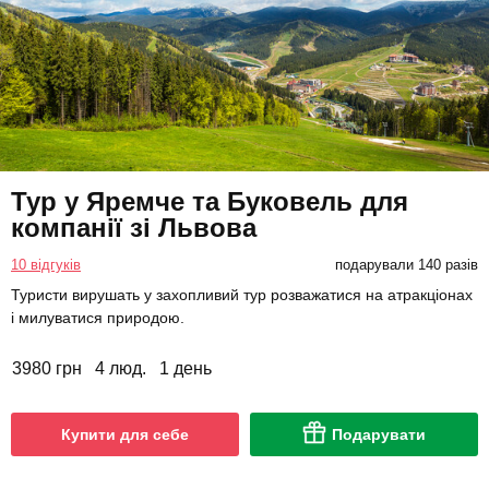
Тур у Яремче та Буковель для
компанії зі Львова
10 відгуків
подарували 140 разів
Туристи вирушать у захопливий тур розважатися на атракціонах
і милуватися природою.
3980 грн
4 люд.
1 день
Купити для себе
Подарувати