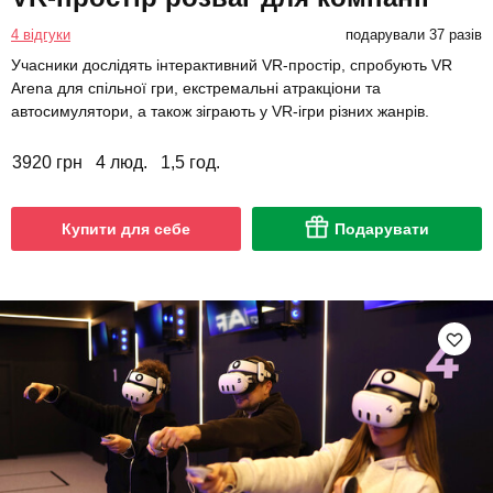
4 відгуки
подарували 37 разів
Учасники дослідять інтерактивний VR-простір, спробують VR
Arena для спільної гри, екстремальні атракціони та
автосимулятори, а також зіграють у VR-ігри різних жанрів.
3920 грн
4 люд.
1,5 год.
Купити для себе
Подарувати