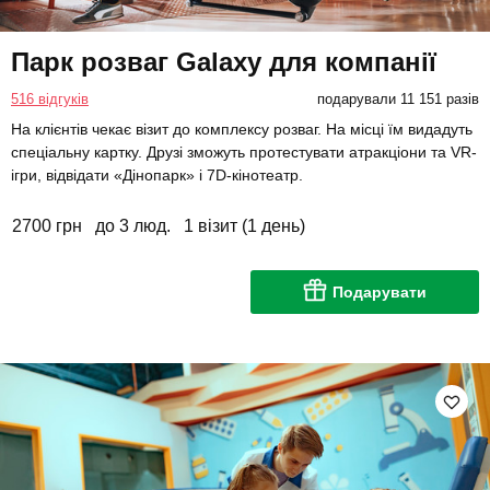
Парк розваг Galaxy для компанії
516 відгуків
подарували 11 151 разів
На клієнтів чекає візит до комплексу розваг. На місці їм видадуть
спеціальну картку. Друзі зможуть протестувати атракціони та VR-
ігри, відвідати «Дінопарк» і 7D-кінотеатр.
2700 грн
до 3 люд.
1 візит (1 день)
Подарувати