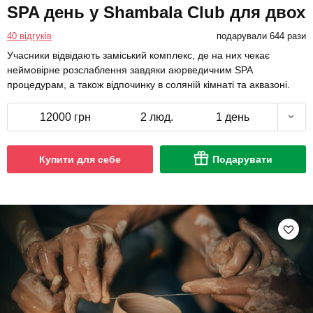
SPA день у Shambala Club для двох
40 відгуків
подарували 644 рази
Учасники відвідають заміський комплекс, де на них чекає
неймовірне розслаблення завдяки аюрведичним SPA
процедурам, а також відпочинку в соляній кімнаті та аквазоні.
12000 грн
2 люд.
1 день
Купити для себе
Подарувати