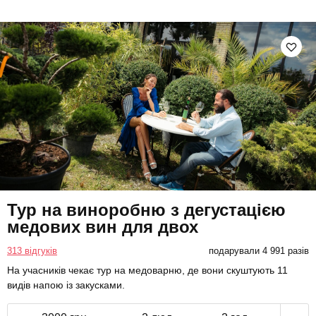
Тур на виноробню з дегустацією
медових вин для двох
313 відгуків
подарували 4 991 разів
На учасників чекає тур на медоварню, де вони скуштують 11
видів напою із закусками.