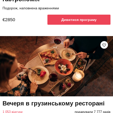
Подорож, наповнена враженнями
€2850
Дивитися програму
Вечеря в грузинському ресторані
1 053 відгуки
подарували 7 777 разів