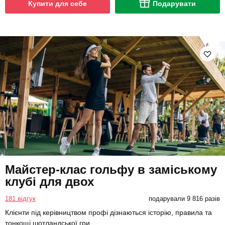
Купити для себе
Подарувати
Майстер-клас гольфу в заміському
клубі для двох
181 відгук
подарували 9 816 разів
Клієнти під керівництвом профі дізнаються історію, правила та
тонкощі шотландської гри.