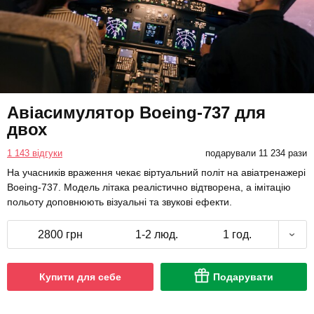
Авіасимулятор Boeing-737 для
двох
1 143 відгуки
подарували 11 234 рази
На учасників враження чекає віртуальний політ на авіатренажері
Boeing-737. Модель літака реалістично відтворена, а імітацію
польоту доповнюють візуальні та звукові ефекти.
2800 грн
1-2 люд.
1 год.
Купити для себе
Подарувати