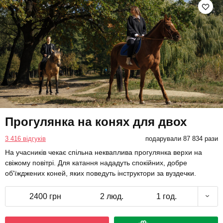
Прогулянка на конях для двох
3 416 відгуків
подарували 87 834 рази
На учасників чекає спільна некваплива прогулянка верхи на
свіжому повітрі. Для катання нададуть спокійних, добре
об'їжджених коней, яких поведуть інструктори за вуздечки.
2400 грн
2 люд.
1 год.