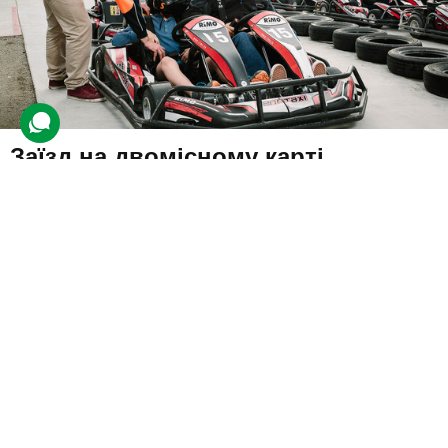
Заїзд на двомісному карті
321 відгук
подарували 13 410 разів
Катання по звивистому треку разом із найкращим другом. Гонка
розпочнеться після того, як інструктор розповість про правила
безпеки, будову картів і тонкощі керування.
1640 грн
2 люд.
20 хв.
Купити для себе
Подарувати