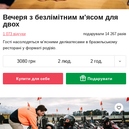
Вечеря з безлімітним м'ясом для
двох
1 073 відгуки
подарували 14 267 разів
Гості насолодяться м'ясними делікатесами в бразильському
ресторані у форматі родізіо.
3080 грн
2 люд.
2 год.
Купити для себе
Подарувати