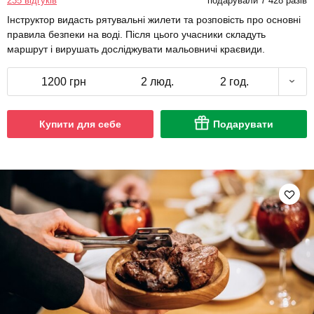
235 відгуків
подарували 7 428 разів
Інструктор видасть рятувальні жилети та розповість про основні
правила безпеки на воді. Після цього учасники складуть
маршрут і вирушать досліджувати мальовничі краєвиди.
1200 грн
2 люд.
2 год.
Купити для себе
Подарувати