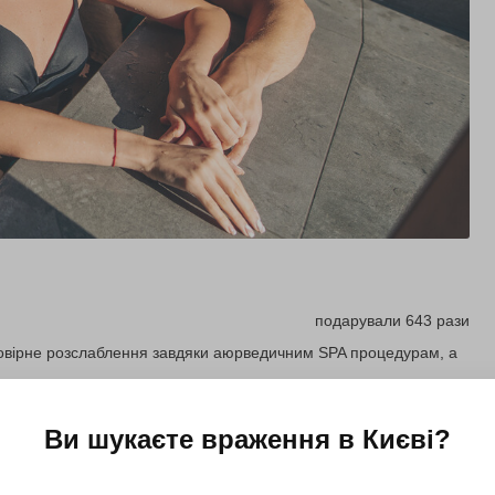
подарували 643 рази
ймовірне розслаблення завдяки аюрведичним SPA процедурам, а
Ви шукаєте враження в
Києві
?
Купити для себе
Подарувати