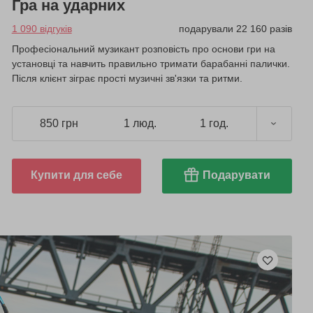
Гра на ударних
1 090 відгуків
подарували 22 160 разів
Професіональний музикант розповість про основи гри на
установці та навчить правильно тримати барабанні палички.
Після клієнт зіграє прості музичні зв'язки та ритми.
850 грн
1 люд.
1 год.
Купити для себе
Подарувати