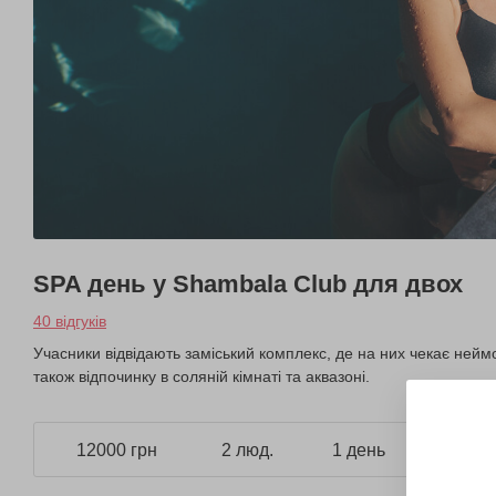
SPA день у Shambala Club для двох
40 відгуків
Учасники відвідають заміський комплекс, де на них чекає не
також відпочинку в соляній кімнаті та аквазоні.
12000 грн
2 люд.
1 день