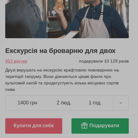
Екскурсія на броварню для двох
453 відгуки
подарували 10 128 разів
Друзі вирушать на екскурсію крафтовою пивоварнею на
території тапруму. Вони дізнаються цікаві факти про
культовий напій та продегустують кілька місцевих сортів
пива.
1400 грн
2 люд.
1 год.
Купити для себе
Подарувати