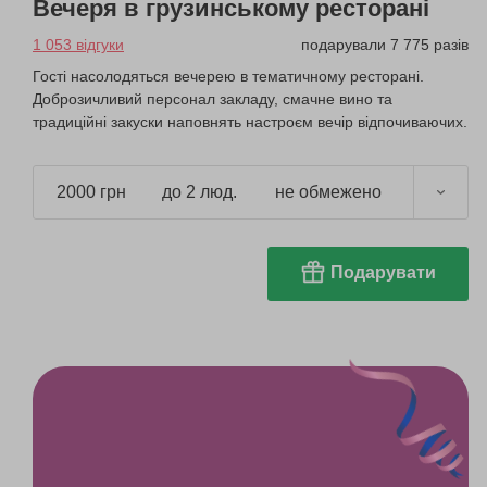
Вечеря в грузинському ресторані
1 053 відгуки
подарували 7 775 разів
Гості насолодяться вечерею в тематичному ресторані.
Доброзичливий персонал закладу, смачне вино та
традиційні закуски наповнять настроєм вечір відпочиваючих.
2000 грн
до 2 люд.
не обмежено
Подарувати