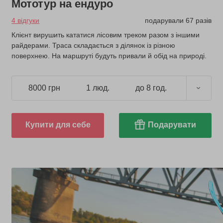
Мототур на ендуро
4 відгуки
подарували 67 разів
Клієнт вирушить кататися лісовим треком разом з іншими
райдерами. Траса складається з ділянок із різною
поверхнею. На маршруті будуть привали й обід на природі.
8000 грн
1 люд.
до 8 год.
Купити для себе
Подарувати