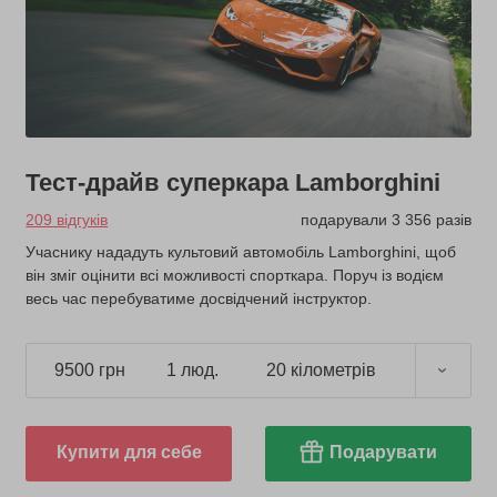
Тест-драйв суперкара Lamborghini
209 відгуків
подарували 3 356 разів
Учаснику нададуть культовий автомобіль Lamborghini, щоб
він зміг оцінити всі можливості спорткара. Поруч із водієм
весь час перебуватиме досвідчений інструктор.
9500 грн
1 люд.
20 кілометрів
Купити для себе
Подарувати