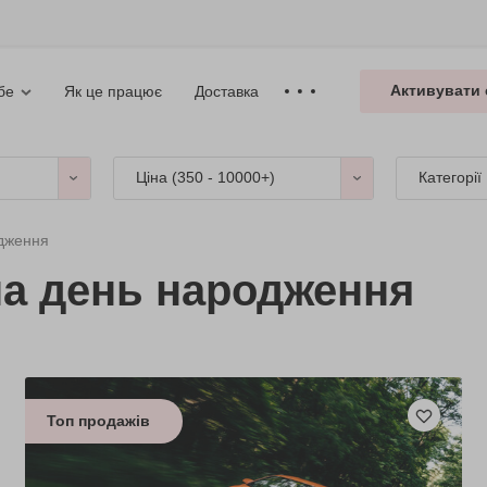
Активувати 
Як це працює
Доставка
бе
Ціна (
350 - 10000+
)
Категорії
одження
на день народження
Топ продажів