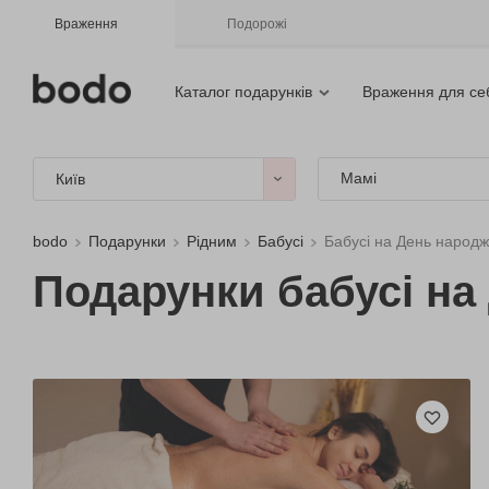
Враження
Подорожі
Каталог подарунків
Враження для се
Мамі
Київ
bodo
Подарунки
Рідним
Бабусі
Бабусі на День народ
Подарунки бабусі на