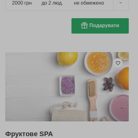
2000 грн
до 2 люд.
не обмежено
Подарувати
Фруктове SPA