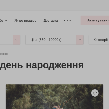
Активувати 
Як це працює
Доставка
бе
Ціна (
350 - 10000+
)
Категорії
ження
 день народження