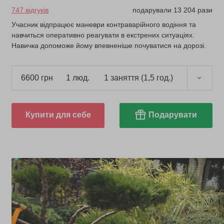
747 відгуків
подарували 13 204 рази
Учасник відпрацює маневри контраварійного водіння та
навчиться оперативно реагувати в екстрених ситуаціях.
Навичка допоможе йому впевненіше почуватися на дорозі.
6600 грн
1 люд.
1 заняття (1,5 год.)
Купити для себе
Подарувати