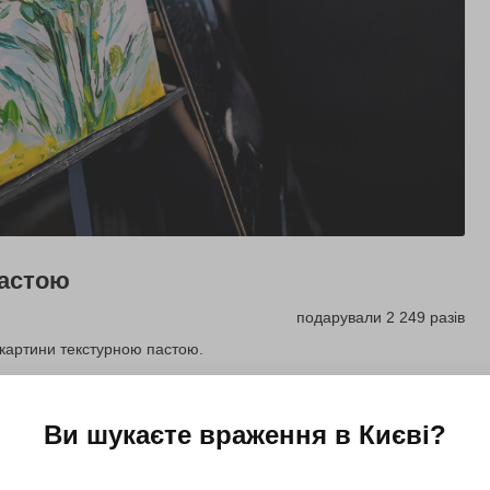
пастою
подарували 2 249 разів
 картини текстурною пастою.
Купити для себе
Подарувати
Ви шукаєте враження в
Києві
?