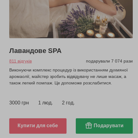
Лавандове SPA
811 відгуків
подарували 7 074 рази
Виконуючи комплекс процедур із використанням духмяної
аромаолії, майстер зробить відвідувачу не лише масаж, а
також легкий помпаж. Це допоможе розслабитися.
3000 грн
1 люд.
2 год.
Купити для себе
Подарувати