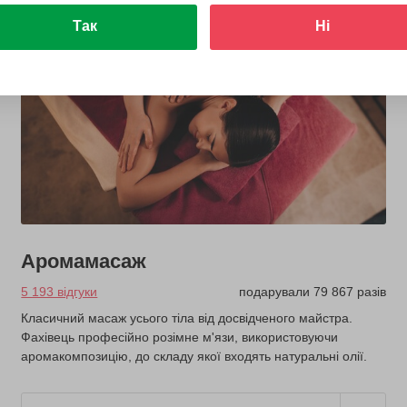
Так
Ні
Аромамасаж
5 193 відгуки
подарували 79 867 разів
Класичний масаж усього тіла від досвідченого майстра.
Фахівець професійно розімне м'язи, використовуючи
аромакомпозицію, до складу якої входять натуральні олії.