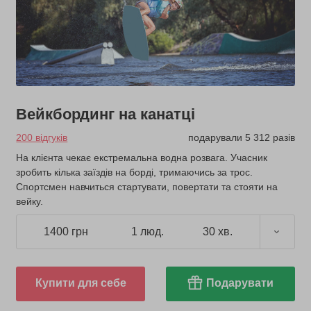
Вейкбординг на канатці
200 відгуків
подарували 5 312 разів
На клієнта чекає екстремальна водна розвага. Учасник
зробить кілька заїздів на борді, тримаючись за трос.
Спортсмен навчиться стартувати, повертати та стояти на
вейку.
1400 грн
1 люд.
30 хв.
Купити для себе
Подарувати