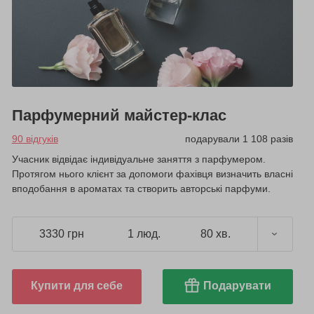
Парфумерний майстер-клас
90 відгуків
подарували 1 108 разів
Учасник відвідає індивідуальне заняття з парфумером.
Протягом нього клієнт за допомоги фахівця визначить власні
вподобання в ароматах та створить авторські парфуми.
3330 грн
1 люд.
80 хв.
Купити для себе
Подарувати