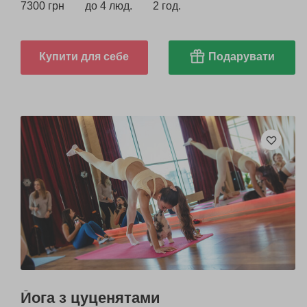
7300 грн
до 4 люд.
2 год.
Купити для себе
Подарувати
Йога з цуценятами