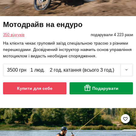
Мотодрайв на ендуро
350 відгуків
подарували 4 223 рази
На клієнта чекає груповий заїзд спеціальною трасою з різними
перешкодами. Досвідчений інструктор навчить основ управління
мотоциклом і видасть необхідне спорядження.
3500 грн
1 люд.
2 год. катання (всього 3 год.)
Купити для себе
Подарувати