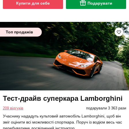
Купити для себе
Подарувати
Топ продажів
Тест-драйв суперкара Lamborghini
209 відгуків
подарували 3 363 рази
Учаснику нададуть культовий автомобіль Lamborghini, щоб він
зміг оцінити всі можливості спорткара. Поруч із водієм весь час
перебуватиме досвідчений інструктор.