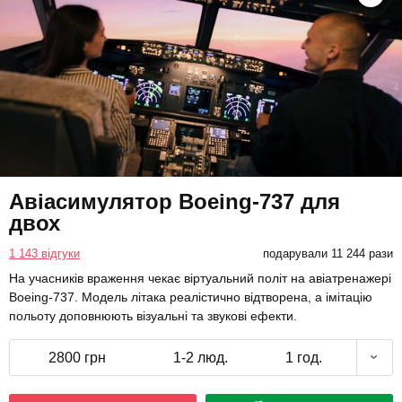
Авіасимулятор Boeing-737 для
двох
1 143 відгуки
подарували 11 244 рази
На учасників враження чекає віртуальний політ на авіатренажері
Boeing-737. Модель літака реалістично відтворена, а імітацію
польоту доповнюють візуальні та звукові ефекти.
2800 грн
1-2 люд.
1 год.