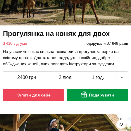
Прогулянка на конях для двох
3 416 відгуків
подарували 87 849 разів
На учасників чекає спільна некваплива прогулянка верхи на
свіжому повітрі. Для катання нададуть спокійних, добре
об'їжджених коней, яких поведуть інструктори за вуздечки.
2400 грн
2 люд.
1 год.
Купити для себе
Подарувати