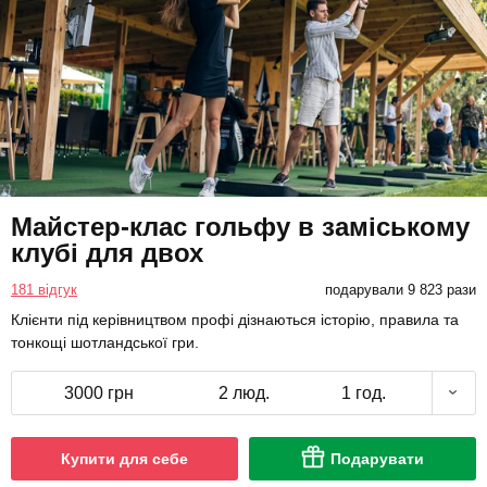
Майстер-клас гольфу в заміському
клубі для двох
181 відгук
подарували 9 823 рази
Клієнти під керівництвом профі дізнаються історію, правила та
тонкощі шотландської гри.
3000 грн
2 люд.
1 год.
Купити для себе
Подарувати