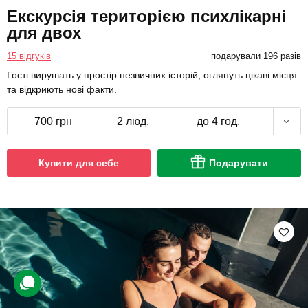
Екскурсія територією психлікарні
для двох
15 відгуків
подарували 196 разів
Гості вирушать у простір незвичних історій, оглянуть цікаві місця
та відкриють нові факти.
700 грн
2 люд.
до 4 год.
Купити для себе
Подарувати