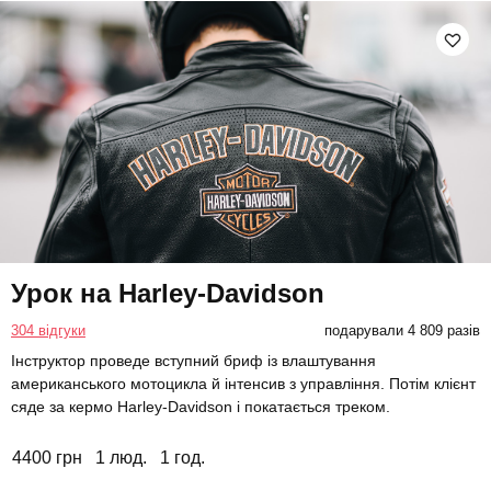
Урок на Harley-Davidson
304 відгуки
подарували 4 809 разів
Інструктор проведе вступний бриф із влаштування
американського мотоцикла й інтенсив з управління. Потім клієнт
сяде за кермо Harley-Davidson і покатається треком.
4400 грн
1 люд.
1 год.