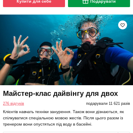
Купити для себе
Подарувати
Майстер-клас дайвінгу для двох
276 відгуків
подарували 11 621 разів
Клієнтів навчать техніки занурення. Також вони дізнаються, як
спілкуватися спеціальною мовою жестів. Після цього разом із
тренером вони опустяться під воду в басейні.