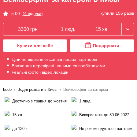
купили 156 разів
5.00
(4 відгуки)
3300 грн
1 люд.
15 хв.
Купити для себе
Подарувати
Ціни не відрізняються від наших партнерів
Враження перевірені нашими співробітниками
Реальні фото і відео локацій
bodo
Водні розваги в Києві
Вейксерфінг за катером
Доступно з травня до жовтня
1 люд.
15 хв.
Використати до 30.06.2027
до 130 кг
Не рекомендується вагітним