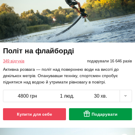
Політ на флайборді
349 відгуків
подарували 16 646 разів
Активна розвага — політ над поверхнею води на висоті до
декількох метрів. Опанувавши техніку, спортсмен спробує
піднятися над водою й утримати рівновагу в повітрі.
4800 грн
1 люд.
30 хв.
Купити для себе
Подарувати