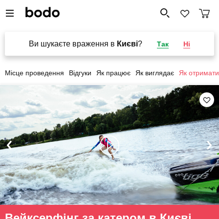
Ви шукаєте враження в
Києві
?
Так
Ні
Місце проведення
Відгуки
Як працює
Як виглядає
Як отримати
Вейксерфінг за катером в Києві