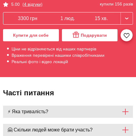
купили 156 разів
5.00
(4 відгуки)
3300 грн
1 люд.
15 хв.
Купити для себе
Подарувати
Ціни не відрізняються від наших партнерів
Враження перевірені нашими співробітниками
Реальні фото і відео локацій
Часті питання
⚡ Яка тривалість?
🤗 Скільки людей може брати участь?