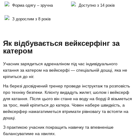
Форма одягу – зручна
Доступно з 14 років
З дорослим з 8 років
Як відбувається вейксерфінг за
катером
Учасник зарядиться адреналіном під час індивідуального
катання за катером на вейксерфі — спеціальній дошці, яка не
кріпиться до ніг.
На березі досвідчений тренер проведе інструктаж та розповість
про техніку безпеки. Клієнту видадуть жилет, шолом і вейксерф
для катання. Після цього він стане на воду на борді й візьметься
за трос, який кріпиться до катера. Човен набере швидкість, а
вейксерфер намагатиметься втримати рівновагу та встояти на
дошці.
З практикою учасник покращить навичку та впевненіше
балансуватиме на хвилях.