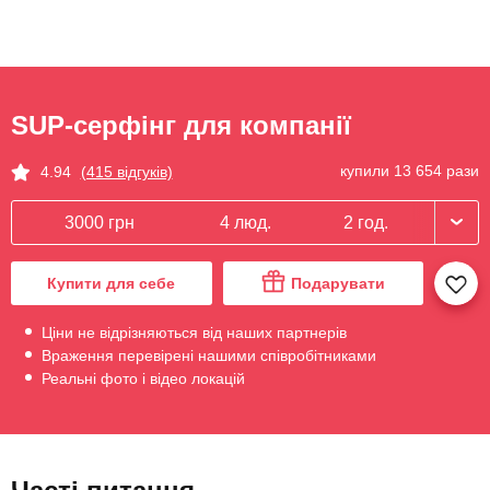
SUP-серфінг для компанії
купили 13 654 рази
4.94
(415 відгуків)
3000 грн
4 люд.
2 год.
Купити для себе
Подарувати
Ціни не відрізняються від наших партнерів
Враження перевірені нашими співробітниками
Реальні фото і відео локацій