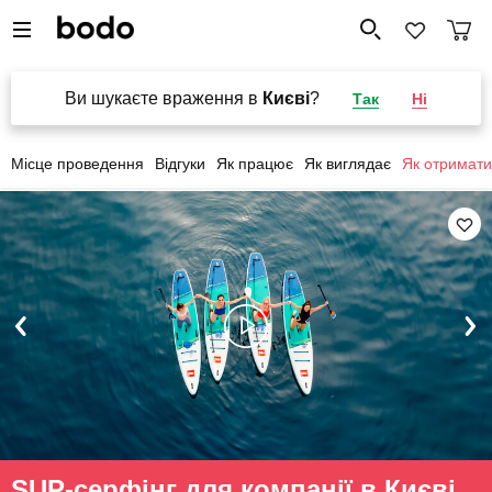
Ви шукаєте враження в
Києві
?
Так
Ні
Місце проведення
Відгуки
Як працює
Як виглядає
Як отримати
SUP-серфінг для компанії в Києві