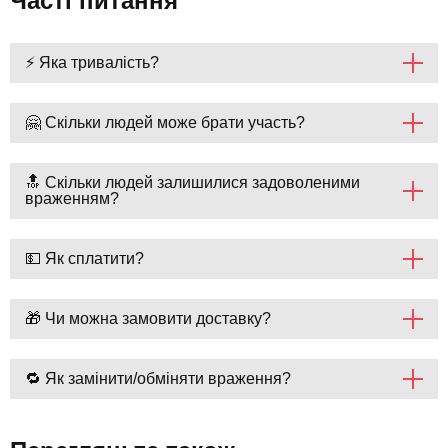
Часті питання
⚡ Яка тривалість?
🤗 Скільки людей може брати участь?
🔝 Скільки людей залишилися задоволеними
враженням?
💵 Як сплатити?
🎁 Чи можна замовити доставку?
🔁 Як замінити/обміняти враження?