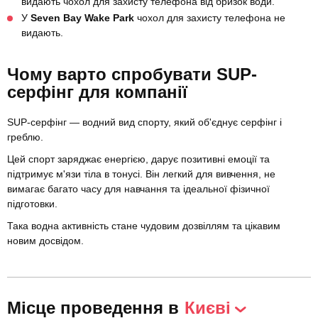
видають чохол для захисту телефона від бризок води.
У
Seven Bay Wake Park
чохол для захисту телефона не
видають.
Чому варто спробувати SUP-
серфінг для компанії
SUP-серфінг — водний вид спорту, який об'єднує серфінг і
греблю.
Цей спорт заряджає енергією, дарує позитивні емоції та
підтримує м'язи тіла в тонусі. Він легкий для вивчення, не
вимагає багато часу для навчання та ідеальної фізичної
підготовки.
Така водна активність стане чудовим дозвіллям та цікавим
новим досвідом.
Місце проведення в
Києві