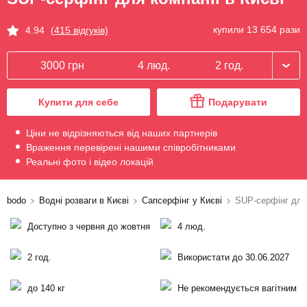
купили 13 654 рази
4.94
(415 відгуків)
3000 грн
4 люд.
2 год.
Купити для себе
Подарувати
Ціни не відрізняються від наших партнерів
Враження перевірені нашими співробітниками
Реальні фото і відео локацій
bodo
Водні розваги в Києві
Сапсерфінг у Києві
SUP-серфінг для
Доступно з червня до жовтня
4 люд.
2 год.
Використати до 30.06.2027
до 140 кг
Не рекомендується вагітним