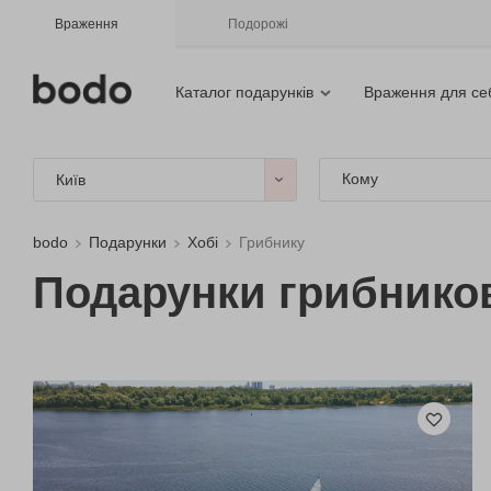
Враження
Подорожі
Каталог подарунків
Враження для се
Кому
Київ
bodo
Подарунки
Хобі
Грибнику
Подарунки грибнико