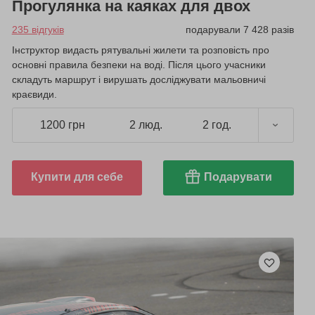
Прогулянка на каяках для двох
235 відгуків
подарували 7 428 разів
Інструктор видасть рятувальні жилети та розповість про
основні правила безпеки на воді. Після цього учасники
складуть маршрут і вирушать досліджувати мальовничі
краєвиди.
1200 грн
2 люд.
2 год.
Купити для себе
Подарувати