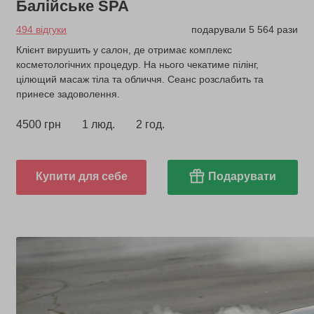
Балійське SPA
494 відгуки
подарували 5 564 рази
Клієнт вирушить у салон, де отримає комплекс
косметологічних процедур. На нього чекатиме пілінг,
цілющий масаж тіла та обличчя. Сеанс розслабить та
принесе задоволення.
4500 грн
1 люд.
2 год.
Купити для себе
Подарувати