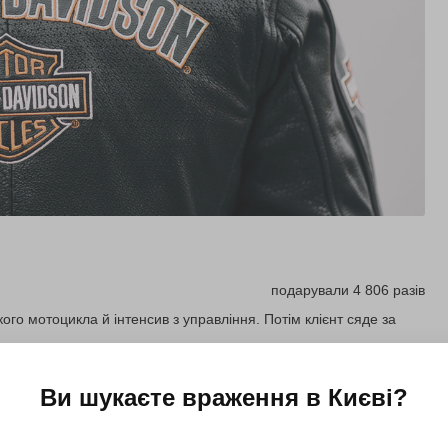
подарували 4 806 разів
го мотоцикла й інтенсив з управління. Потім клієнт сяде за
Ви шукаєте враження в
Києві
?
Купити для себе
Подарувати