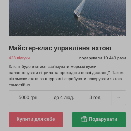
Майстер-клас управління яхтою
423 відгуки
подарували 10 443 рази
Клієнт буде вчитися зав'язувати морські вузли,
налаштовувати вітрила та проходити повні дистанції. Також
він зможе стати за штурвал і спробувати покерувати яхтою
самостійно.
5000 грн
до 4 люд.
3 год.
Купити для себе
Подарувати