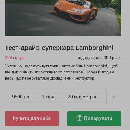
Тест-драйв суперкара Lamborghini
209 відгуків
подарували 3 358 разів
Учаснику нададуть культовий автомобіль Lamborghini, щоб
він зміг оцінити всі можливості спорткара. Поруч із водієм
весь час перебуватиме досвідчений інструктор.
9500 грн
1 люд.
20 кілометрів
Купити для себе
Подарувати