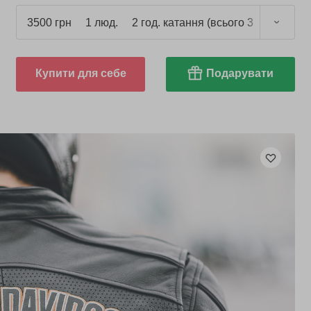
3500 грн
1 люд.
2 год. катання (всього 3 год.)
Купити для себе
Подарувати