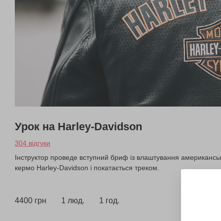
Урок на Harley-Davidson
304 відгуки
Інструктор проведе вступний бриф із влаштування американсько
кермо Harley-Davidson і покатається треком.
4400 грн
1 люд.
1 год.