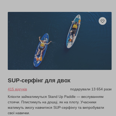
SUP-серфінг для двох
415 відгуків
подарували 13 654 рази
Клієнти займатимуться Stand Up Paddle — веслуванням
стоячи. Плистимуть на дошці, як на плоту. Учасники
матимуть змогу навчитися SUP-серфінгу та випробувати
свої навички.