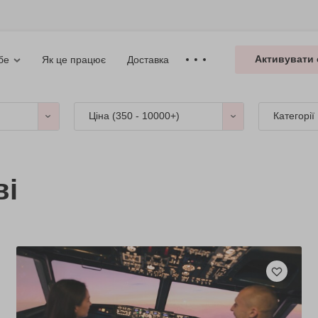
Активувати 
Як це працює
Доставка
бе
Ціна (
350 - 10000+
)
Категорії
ві