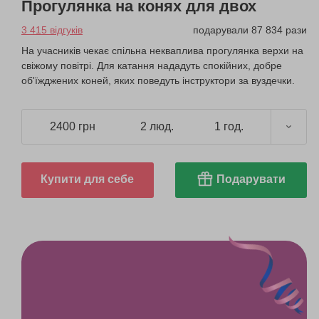
Прогулянка на конях для двох
3 415 відгуків
подарували 87 834 рази
На учасників чекає спільна некваплива прогулянка верхи на
свіжому повітрі. Для катання нададуть спокійних, добре
об'їжджених коней, яких поведуть інструктори за вуздечки.
2400 грн
2 люд.
1 год.
Купити для себе
Подарувати