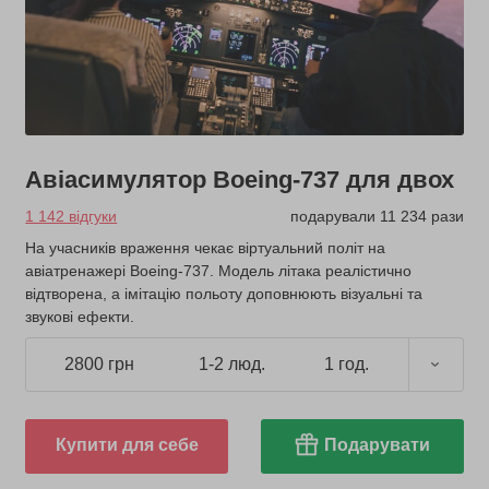
Авіасимулятор Boeing-737 для двох
1 142 відгуки
подарували 11 234 рази
На учасників враження чекає віртуальний політ на
авіатренажері Boeing-737. Модель літака реалістично
відтворена, а імітацію польоту доповнюють візуальні та
звукові ефекти.
2800 грн
1-2 люд.
1 год.
Купити для себе
Подарувати