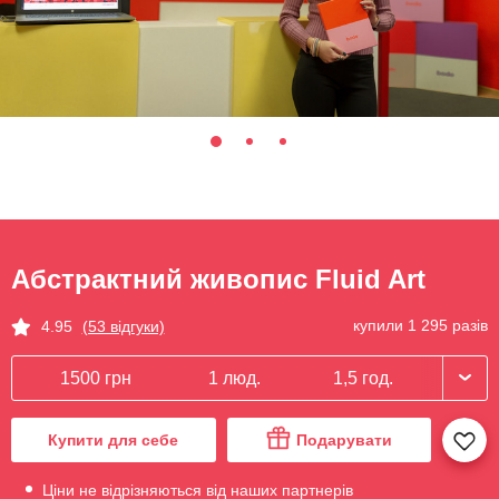
Абстрактний живопис Fluid Art
купили 1 295 разів
4.95
(53 відгуки)
1500 грн
1 люд.
1,5 год.
Купити для себе
Подарувати
Ціни не відрізняються від наших партнерів