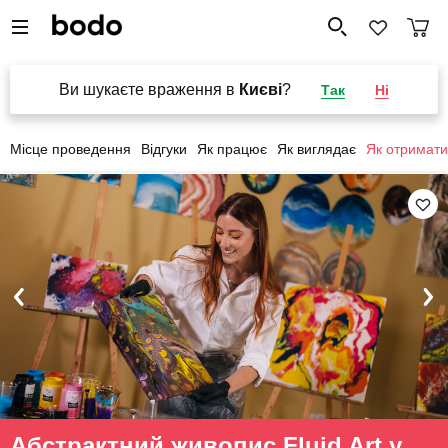
Ви шукаєте враження в
Києві
?
Так
Ні
Місце проведення
Відгуки
Як працює
Як виглядає
Як отримати
Абстрактний живопис Fluid Art у