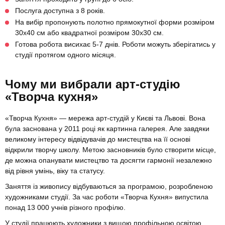
Послуга доступна з 8 років.
На вибір пропонують полотно прямокутної форми розміром
30х40 см або квадратної розміром 30х30 см.
Готова робота висихає 5-7 днів. Роботи можуть зберігатись у
студії протягом одного місяця.
Чому ми вибрали арт-студію
«Творча кухня»
«Творча Кухня» — мережа арт-студій у Києві та Львові. Вона
була заснована у 2011 році як картинна галерея. Але завдяки
великому інтересу відвідувачів до мистецтва на її основі
відкрили творчу школу. Метою засновників було створити місце,
де можна опанувати мистецтво та досягти гармонії незалежно
від рівня умінь, віку та статусу.
Заняття із живопису відбуваються за програмою, розробленою
художниками студії. За час роботи «Творча Кухня» випустила
понад 13 000 учнів різного профілю.
У студії працюють художники з вищою профільною освітою.