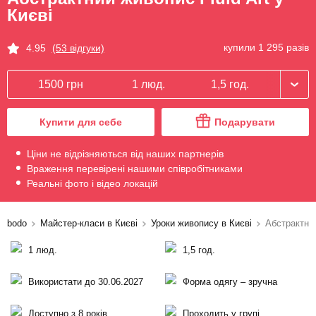
Києві
купили 1 295 разів
4.95
(53 відгуки)
1500 грн
1 люд.
1,5 год.
Купити для себе
Подарувати
Ціни не відрізняються від наших партнерів
Враження перевірені нашими співробітниками
Реальні фото і відео локацій
bodo
Майстер-класи в Києві
Уроки живопису в Києві
Абстрактний
1 люд.
1,5 год.
Використати до 30.06.2027
Форма одягу – зручна
Доступно з 8 років
Проходить у групі