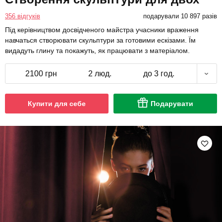
356 відгуків
подарували 10 897 разів
Під керівництвом досвідченого майстра учасники враження
навчаться створювати скульптури за готовими ескізами. Їм
видадуть глину та покажуть, як працювати з матеріалом.
2100 грн
2 люд.
до 3 год.
Купити для себе
Подарувати