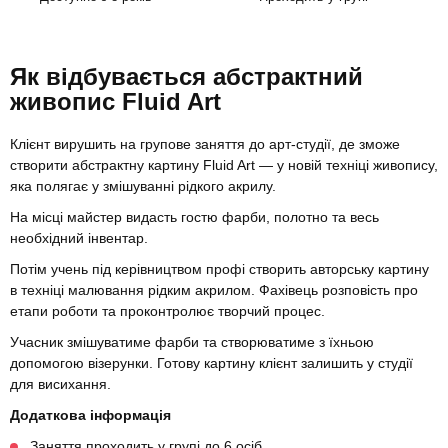
Як відбувається абстрактний
живопис Fluid Art
Клієнт вирушить на групове заняття до арт-студії, де зможе
створити абстрактну картину Fluid Art — у новій техніці живопису,
яка полягає у змішуванні рідкого акрилу.
На місці майстер видасть гостю фарби, полотно та весь
необхідний інвентар.
Потім учень під керівництвом профі створить авторську картину
в техніці малювання рідким акрилом. Фахівець розповість про
етапи роботи та проконтролює творчий процес.
Учасник змішуватиме фарби та створюватиме з їхньою
допомогою візерунки. Готову картину клієнт залишить у студії
для висихання.
Додаткова інформація
Заняття проходить у групі до 6 осіб.