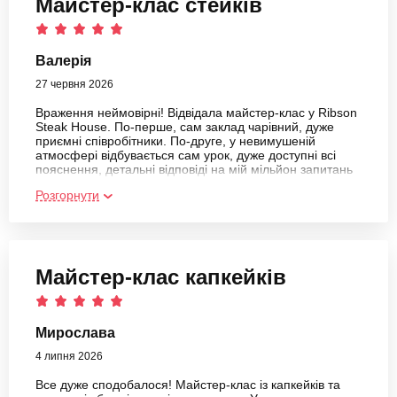
Майстер-клас стейків
Валерія
27 червня 2026
Враження неймовірні! Відвідала майстер-клас у Ribson
Steak House. По-перше, сам заклад чарівний, дуже
приємні співробітники. По-друге, у невимушеній
атмосфері відбувається сам урок, дуже доступні всі
пояснення, детальні відповіді на мій мільйон запитань
:) Неймовірно смачно було, хочеться повторити вдома.
Розгорнути
Ще приємно здивувало, що каву, випиту перед
враженням, закрили так. Дуже рекомендую любителям
м'яса
Майстер-клас капкейків
Мирослава
4 липня 2026
Все дуже сподобалося! Майстер-клас із капкейків та