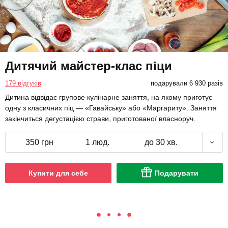
Дитячий майстер-клас піци
179 відгуків
подарували 6 930 разів
Дитина відвідає групове кулінарне заняття, на якому приготує
одну з класичних піц — «Гавайську» або «Маргариту». Заняття
закінчиться дегустацією страви, приготованої власноруч.
350 грн
1 люд.
до 30 хв.
Купити для себе
Подарувати