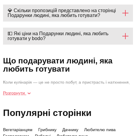
💎 Скільки пропозицій представлено на сторінці
Подарунки людині, яка любить готувати?
💵 Які ціни на Подарунки людині, яка любить
готувати у bodo?
Що подарувати людині, яка
любить готувати
Коли кулінарія — це не просто побут, а пристрасть і натхнення,
подарунок має відповідати цьому рівню захоплення. Якщо ви
Розгорнути
шукаєте, що подарувати людині, яка любить готувати, оберіть
щось, що доповнить її гастрономічний світ. Подарунки від
bodo — це більше, ніж майстер-класи: це нові смаки, емоції,
Популярні сторінки
атмосфера та розвиток кулінарного таланту.
Подарунок кулінару — це про підтримку інтересів. І найкраще,
Вегетаріанцям
Грибнику
Дачнику
Любителю пива
що можна дати — це досвід. Нове поєднання інгредієнтів, нова