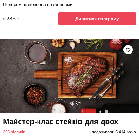
Подорож, наповнена враженнями
€2850
Дивитися програму
Майстер-клас стейків для двох
365 відгуків
подарували 5 414 разів