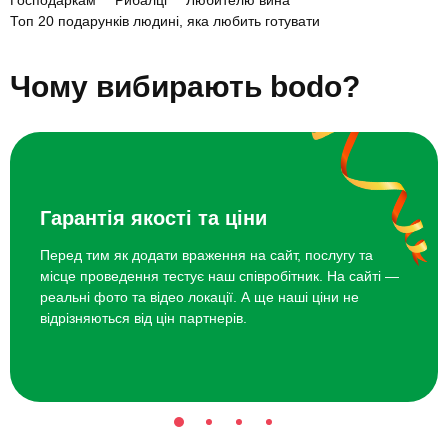
Господаркам
Рибалці
Любителю вина
техніка, інше бачення подачі. Навіть ті, хто давно впевнено
Топ 20 подарунків людині, яка любить готувати
стоїть біля плити, завжди радіють нагоді навчитися чомусь
новому або просто провести час у своєму стилі.
Чому вибирають bodo?
Топ-10 ідей подарунків людині,
яка любить готувати
Майстер-клас італійської кухні з приготуванням пасти;
Курс із декору тортів або випічки макаронів;
Гарантія якості та ціни
Майстер-клас японської кухні: суші, роли, темпура;
Перед тим як додати враження на сайт, послугу та
Створення авторських соусів та приправ;
місце проведення тестує наш співробітник. На сайті —
реальні фото та відео локації. А ще наші ціни не
Майстер-клас з карвінгу (декоративне різьблення по овочах);
відрізняються від цін партнерів.
Гастро-екскурсія з дегустаціями крафтових продуктів;
Кулінарна школа здорового харчування;
Майстер-клас молекулярної кухні;
Пивна або винна дегустація з фудпейрингом;