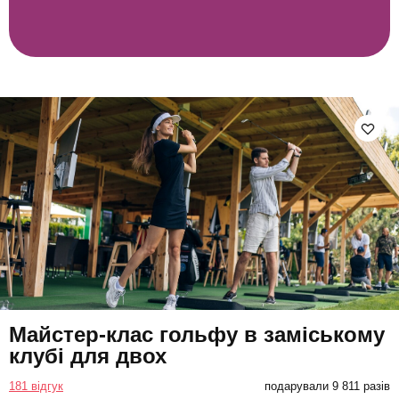
Майстер-клас гольфу в заміському
клубі для двох
181 відгук
подарували 9 811 разів