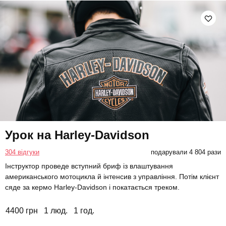
Урок на Harley-Davidson
304 відгуки
подарували 4 804 рази
Інструктор проведе вступний бриф із влаштування
американського мотоцикла й інтенсив з управління. Потім клієнт
сяде за кермо Harley-Davidson і покатається треком.
4400 грн
1 люд.
1 год.