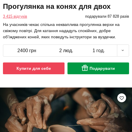
Прогулянка на конях для двох
3 415 відгуків
подарували 87 828 разів
На учасників чекає спільна некваплива прогулянка верхи на
свіжому повітрі. Для катання нададуть спокійних, добре
об'їжджених коней, яких поведуть інструктори за вуздечки.
2400 грн
2 люд.
1 год.
Купити для себе
Подарувати