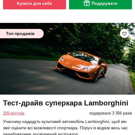
Купити для себе
Подарувати
Топ продажів
Тест-драйв суперкара Lamborghini
209 відгуків
подарували 3 356 разів
Учаснику нададуть культовий автомобіль Lamborghini, щоб він
зміг оцінити всі можливості спорткара. Поруч із водієм весь час
перебуватиме досвідчений інструктор.