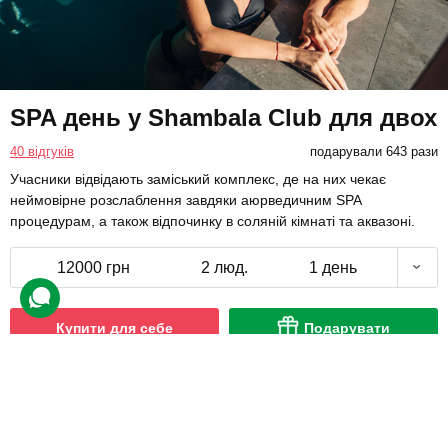
SPA день у Shambala Club для двох
40 відгуків
подарували 643 рази
Учасники відвідають заміський комплекс, де на них чекає
неймовірне розслаблення завдяки аюрведичним SPA
процедурам, а також відпочинку в соляній кімнаті та аквазоні.
12000 грн
2 люд.
1 день
Купити для себе
Подарувати