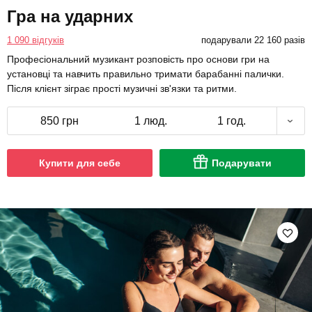
Гра на ударних
1 090 відгуків
подарували 22 160 разів
Професіональний музикант розповість про основи гри на
установці та навчить правильно тримати барабанні палички.
Після клієнт зіграє прості музичні зв'язки та ритми.
850 грн
1 люд.
1 год.
Купити для себе
Подарувати