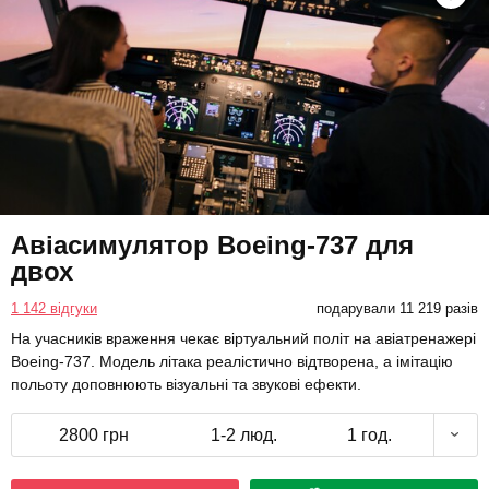
Авіасимулятор Boeing-737 для
двох
1 142 відгуки
подарували 11 219 разів
На учасників враження чекає віртуальний політ на авіатренажері
Boeing-737. Модель літака реалістично відтворена, а імітацію
польоту доповнюють візуальні та звукові ефекти.
2800 грн
1-2 люд.
1 год.