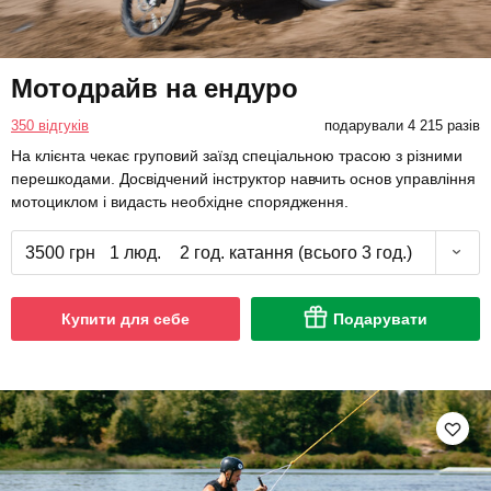
Мотодрайв на ендуро
350 відгуків
подарували 4 215 разів
На клієнта чекає груповий заїзд спеціальною трасою з різними
перешкодами. Досвідчений інструктор навчить основ управління
мотоциклом і видасть необхідне спорядження.
3500 грн
1 люд.
2 год. катання (всього 3 год.)
Купити для себе
Подарувати