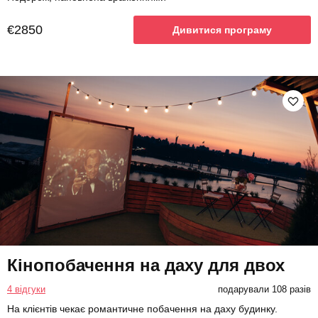
€2850
Дивитися програму
Кінопобачення на даху для двох
4 відгуки
подарували 108 разів
На клієнтів чекає романтичне побачення на даху будинку.