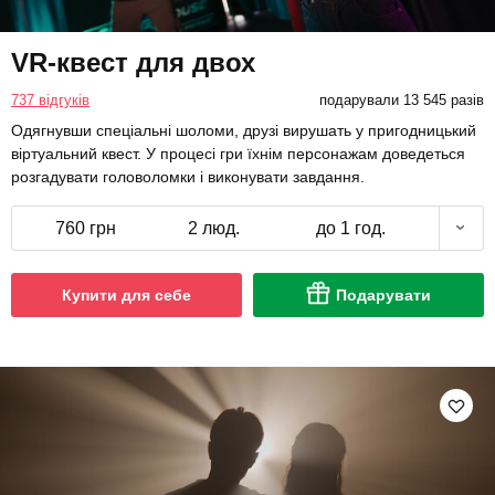
VR-квест для двох
737 відгуків
подарували 13 545 разів
Одягнувши спеціальні шоломи, друзі вирушать у пригодницький
віртуальний квест. У процесі гри їхнім персонажам доведеться
розгадувати головоломки і виконувати завдання.
760 грн
2 люд.
до 1 год.
Купити для себе
Подарувати