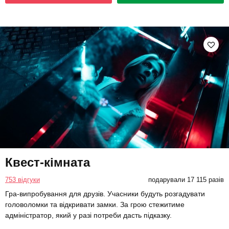
Квест-кімната
753 відгуки
подарували 17 115 разів
Гра-випробування для друзів. Учасники будуть розгадувати
головоломки та відкривати замки. За грою стежитиме
адміністратор, який у разі потреби дасть підказку.