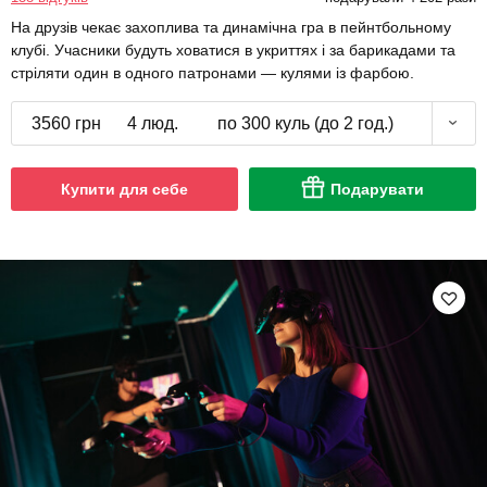
На друзів чекає захоплива та динамічна гра в пейнтбольному
клубі. Учасники будуть ховатися в укриттях і за барикадами та
стріляти один в одного патронами — кулями із фарбою.
3560 грн
4 люд.
по 300 куль (до 2 год.)
Купити для себе
Подарувати