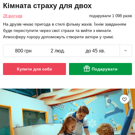
Кімната страху для двох
28 відгуків
подарували 1 098 разів
На друзів чекає пригода в стилі фільму жахів. Їхнім завданням
буде переступити через свої страхи та вийти з кімнати.
Атмосферу горору допоможуть створити актори у гримі.
800 грн
2 люд.
до 45 хв.
Купити для себе
Подарувати