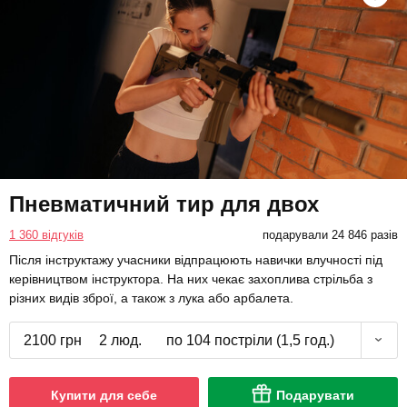
Пневматичний тир для двох
1 360 відгуків
подарували 24 846 разів
Після інструктажу учасники відпрацюють навички влучності під
керівництвом інструктора. На них чекає захоплива стрільба з
різних видів зброї, а також з лука або арбалета.
2100 грн
2 люд.
по 104 постріли (1,5 год.)
Купити для себе
Подарувати