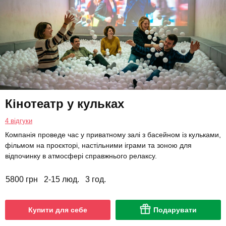
Кінотеатр у кульках
4 відгуки
Компанія проведе час у приватному залі з басейном із кульками,
фільмом на проєкторі, настільними іграми та зоною для
відпочинку в атмосфері справжнього релаксу.
5800 грн
2-15 люд.
3 год.
Купити для себе
Подарувати