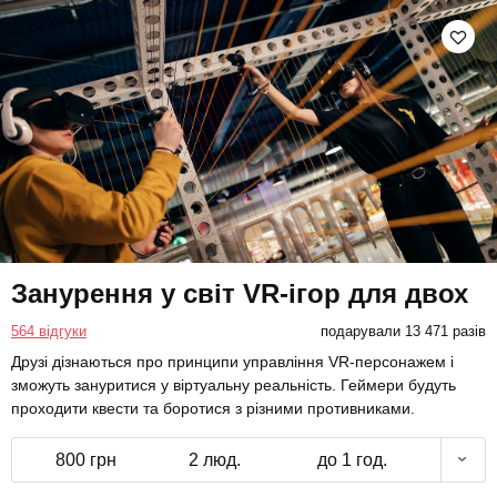
Занурення у світ VR-ігор для двох
564 відгуки
подарували 13 471 разів
Друзі дізнаються про принципи управління VR-персонажем і
зможуть зануритися у віртуальну реальність. Геймери будуть
проходити квести та боротися з різними противниками.
800 грн
2 люд.
до 1 год.