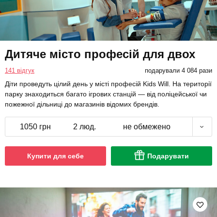
Дитяче місто професій для двох
141 відгук
подарували 4 084 рази
Діти проведуть цілий день у місті професій Kids Will. На території
парку знаходиться багато ігрових станцій — від поліцейської чи
пожежної дільниці до магазинів відомих брендів.
1050 грн
2 люд.
не обмежено
Купити для себе
Подарувати