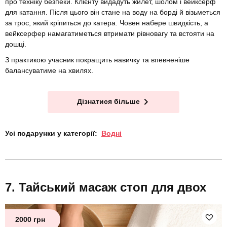
про техніку безпеки. Клієнту видадуть жилет, шолом і вейксерф
для катання. Після цього він стане на воду на борді й візьметься
за трос, який кріпиться до катера. Човен набере швидкість, а
вейксерфер намагатиметься втримати рівновагу та встояти на
дошці.
З практикою учасник покращить навичку та впевненіше
балансуватиме на хвилях.
Дізнатися більше
Усі подарунки у категорії:
Водні
Тайський масаж стоп для двох
2000 грн