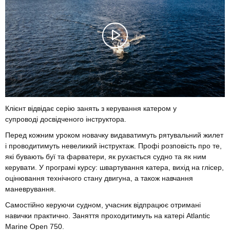
Клієнт відвідає серію занять з керування катером у
супроводі досвідченого інструктора.
Перед кожним уроком новачку видаватимуть рятувальний жилет
і проводитимуть невеликий інструктаж. Профі розповість про те,
які бувають буї та фарватери, як рухається судно та як ним
керувати. У програмі курсу: швартування катера, вихід на глісер,
оцінювання технічного стану двигуна, а також навчання
маневрування.
Самостійно керуючи судном, учасник відпрацює отримані
навички практично. Заняття проходитимуть на катері Atlantic
Marine Open 750.