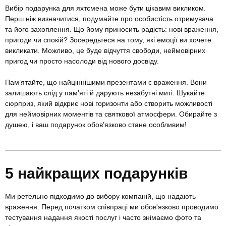
Вибір подарунка для яхтсмена може бути цікавим викликом.
Перш ніж визначитися, подумайте про особистість отримувача
та його захоплення. Що йому приносить радість: нові враження,
пригоди чи спокій? Зосередьтеся на тому, які емоції ви хочете
викликати. Можливо, це буде відчуття свободи, неймовірних
пригод чи просто насолоди від нового досвіду.
Пам’ятайте, що найціннішими презентами є враження. Вони
залишають слід у пам’яті й дарують незабутні миті. Шукайте
сюрприз, який відкриє нові горизонти або створить можливості
для неймовірних моментів та святкової атмосфери. Обирайте з
душею, і ваш подарунок обов’язково стане особливим!
5 найкращих подарунків
Ми ретельно підходимо до вибору компаній, що надають
враження. Перед початком співпраці ми обов'язково проводимо
тестування надання якості послуг і часто знімаємо фото та