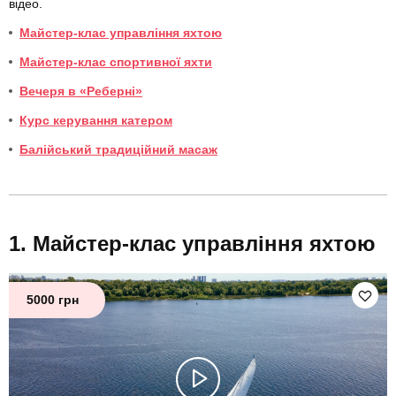
відео.
Майстер-клас управління яхтою
Майстер-клас спортивної яхти
Вечеря в «Реберні»
Курс керування катером
Балійський традиційний масаж
Майстер-клас управління яхтою
5000 грн