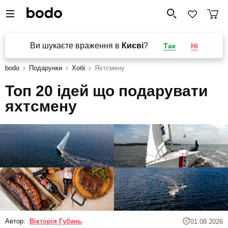
Ви шукаєте враження в
Києві
?
Так
Ні
bodo
Подарунки
Хобі
Яхтсмену
Топ 20 ідей що подарувати
яхтсмену
Автор:
Вікторія Губань
01.08 2026