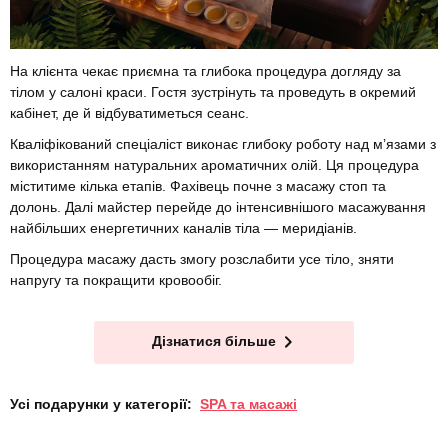
На клієнта чекає приємна та глибока процедура догляду за
тілом у салоні краси. Гостя зустрінуть та проведуть в окремий
кабінет, де й відбуватиметься сеанс.
Кваліфікований спеціаліст виконає глибоку роботу над м’язами з
використанням натуральних ароматичних олій. Ця процедура
міститиме кілька етапів. Фахівець почне з масажу стоп та
долонь. Далі майстер перейде до інтенсивнішого масажування
найбільших енергетичних каналів тіла — меридіанів.
Процедура масажу дасть змогу розслабити усе тіло, зняти
напругу та покращити кровообіг.
Дізнатися більше
Усі подарунки у категорії:
SPA та масажі