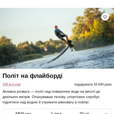
Політ на флайборді
348 відгуків
подарували 16 644 рази
Активна розвага — політ над поверхнею води на висоті до
декількох метрів. Опанувавши техніку, спортсмен спробує
піднятися над водою й утримати рівновагу в повітрі.
4800 грн
1 люд.
30 хв.