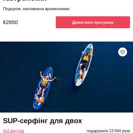
Подорож, наповнена враженнями
€2850
Дивитися програму
SUP-серфінг для двох
414 відгуків
подарували 13 644 рази