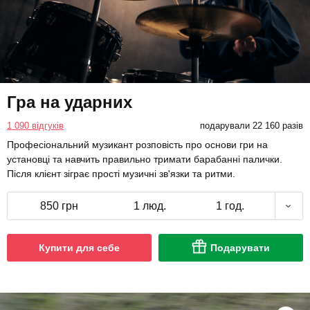
Гра на ударних
1 090 відгуків
подарували 22 160 разів
Професіональний музикант розповість про основи гри на
установці та навчить правильно тримати барабанні палички.
Після клієнт зіграє прості музичні зв'язки та ритми.
850 грн
1 люд.
1 год.
Купити для себе
Подарувати