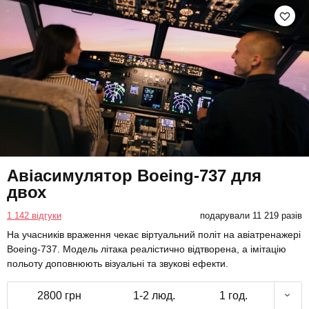
Авіасимулятор Boeing-737 для
двох
1 142 відгуки
подарували 11 219 разів
На учасників враження чекає віртуальний політ на авіатренажері
Boeing-737. Модель літака реалістично відтворена, а імітацію
польоту доповнюють візуальні та звукові ефекти.
2800 грн
1-2 люд.
1 год.