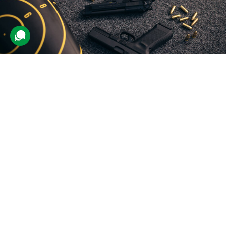
Тренування зі стрільби з пістолета
для двох
458 відгуків
подарували 4 496 разів
Заняття зі стрільби з вогнепального пістолета. На вибір учаснику
нададуть три моделі зброї.
4400 грн
2 люд.
по 50 пострілів (1 год.)
Купити для себе
Подарувати