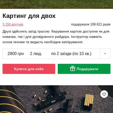
Картинг для двох
3 150 відгуків
подарували 109 621 разів
Друзі здійснять заїзд трасою. Керування картом доступне як для
новачка, так і для досвідченого райдера. Інструктор навчить
основ техніки та видасть необхідне екіпірування.
2800 грн
2 люд.
по 2 заїзди (по 10 хв.)
Купити для себе
Подарувати