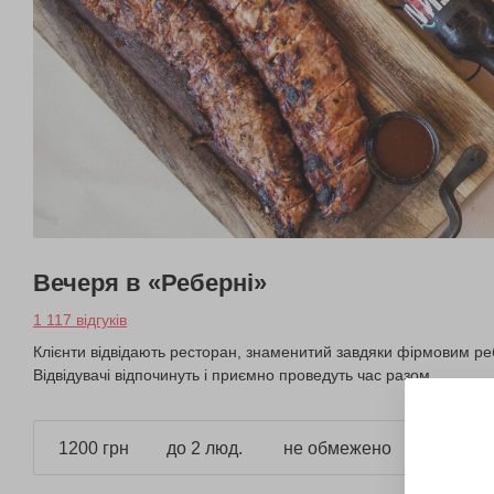
Вечеря в «Реберні»
1 117 відгуків
Клієнти відвідають ресторан, знаменитий завдяки фірмовим реб
Відвідувачі відпочинуть і приємно проведуть час разом.
1200 грн
до 2 люд.
не обмежено