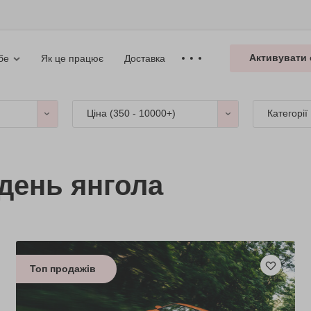
Активувати 
Як це працює
Доставка
бе
Ціна (
350 - 10000+
)
Категорії
 день янгола
Топ продажів