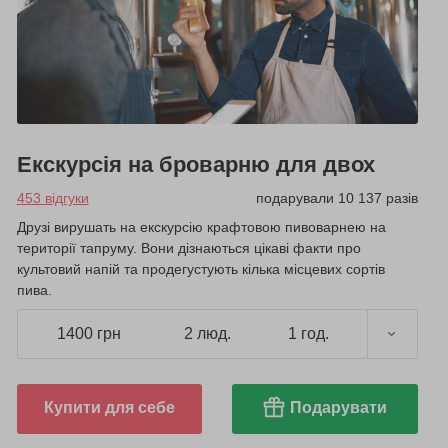
Екскурсія на броварню для двох
453 відгуки
подарували 10 137 разів
Друзі вирушать на екскурсію крафтовою пивоварнею на
території тапруму. Вони дізнаються цікаві факти про
культовий напій та продегустують кілька місцевих сортів
пива.
1400 грн
2 люд.
1 год.
Купити для себе
Подарувати