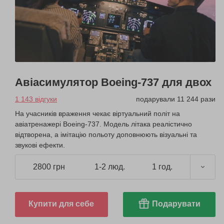
Авіасимулятор Boeing-737 для двох
1 143 відгуки
подарували 11 244 рази
На учасників враження чекає віртуальний політ на
авіатренажері Boeing-737. Модель літака реалістично
відтворена, а імітацію польоту доповнюють візуальні та
звукові ефекти.
2800 грн
1-2 люд.
1 год.
Купити для себе
Подарувати