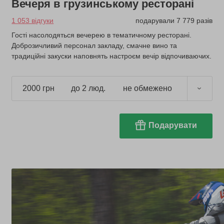
Вечеря в грузинському ресторані
1 053 відгуки
подарували 7 779 разів
Гості насолодяться вечерею в тематичному ресторані.
Доброзичливий персонал закладу, смачне вино та
традиційні закуски наповнять настроєм вечір відпочиваючих.
2000 грн
до 2 люд.
не обмежено
Подарувати