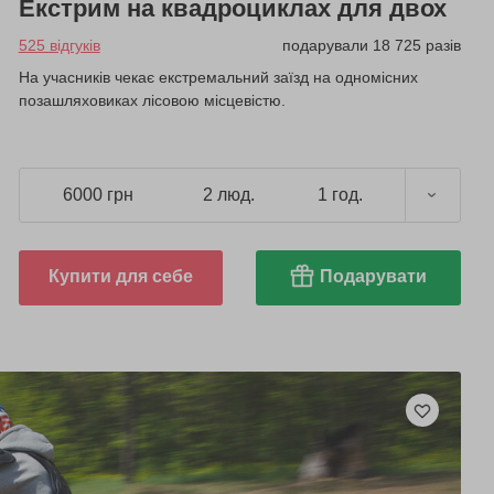
Екстрим на квадроциклах для двох
525 відгуків
подарували 18 725 разів
На учасників чекає екстремальний заїзд на одномісних
позашляховиках лісовою місцевістю.
6000 грн
2 люд.
1 год.
Купити для себе
Подарувати