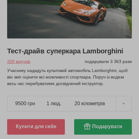
Тест-драйв суперкара Lamborghini
209 відгуків
подарували 3 363 рази
Учаснику нададуть культовий автомобіль Lamborghini, щоб
він зміг оцінити всі можливості спорткара. Поруч із водієм
весь час перебуватиме досвідчений інструктор.
9500 грн
1 люд.
20 кілометрів
Купити для себе
Подарувати