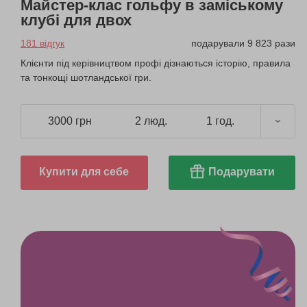
Майстер-клас гольфу в заміському
клубі для двох
181 відгук
подарували 9 823 рази
Клієнти під керівництвом профі дізнаються історію, правила
та тонкощі шотландської гри.
3000 грн
2 люд.
1 год.
Купити для себе
Подарувати