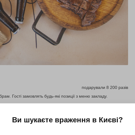
подарували 8 200 разів
рам. Гості замовлять будь-які позиції з меню закладу.
Ви шукаєте враження в
Києві
?
Подарувати