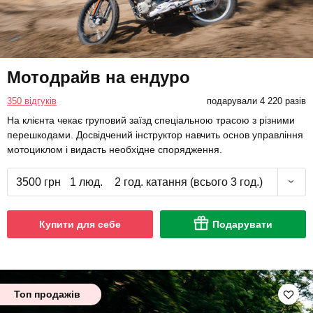
Мотодрайв на ендуро
350 відгуків
подарували 4 220 разів
На клієнта чекає груповий заїзд спеціальною трасою з різними
перешкодами. Досвідчений інструктор навчить основ управління
мотоциклом і видасть необхідне спорядження.
3500 грн
1 люд.
2 год. катання (всього 3 год.)
Купити для себе
Подарувати
Топ продажів