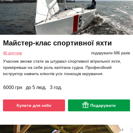
Майстер-клас спортивної яхти
46 відгуків
подарували 686 разів
Учасник зможе стати за штурвал спортивної вітрильної яхти,
примірявши на себе роль капітана судна. Професійний
інструктор навчить клієнтів усіх тонкощів керування.
6000 грн
до 5 люд.
3 год.
Купити для себе
Подарувати