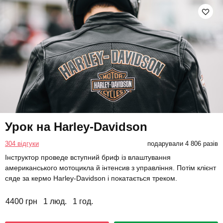
Урок на Harley-Davidson
304 відгуки
подарували 4 806 разів
Інструктор проведе вступний бриф із влаштування
американського мотоцикла й інтенсив з управління. Потім клієнт
сяде за кермо Harley-Davidson і покатається треком.
4400 грн
1 люд.
1 год.