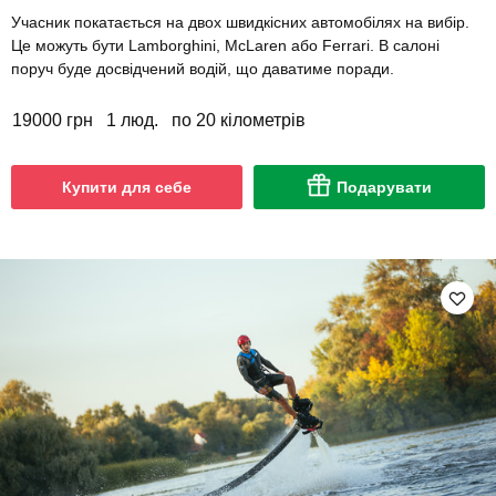
Учасник покатається на двох швидкісних автомобілях на вибір.
Це можуть бути Lamborghini, McLaren або Ferrari. В салоні
поруч буде досвідчений водій, що даватиме поради.
19000 грн
1 люд.
по 20 кілометрів
Купити для себе
Подарувати