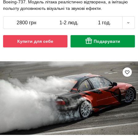
Boeing-737. Модель літака реалістично відтворена, а імітацію
польоту доповнюють візуальні та звукові ефекти.
2800 грн
1-2 люд.
1 год.
Купити для себе
Подарувати