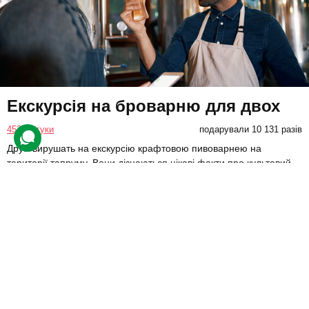
Екскурсія на броварню для двох
453 відгуки
подарували 10 131 разів
Друзі вирушать на екскурсію крафтовою пивоварнею на
території тапруму. Вони дізнаються цікаві факти про культовий
напій та продегустують кілька місцевих сортів пива.
1400 грн
2 люд.
1 год.
Купити для себе
Подарувати