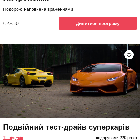
Подорож, наповнена враженнями
€2850
Дивитися програму
Подвійний тест-драйв суперкарів
12 відгуків
подарували 229 разів