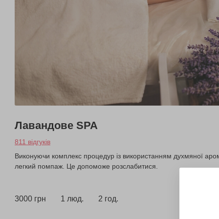
Лавандове SPA
811 відгуків
Виконуючи комплекс процедур із використанням духмяної арома
легкий помпаж. Це допоможе розслабитися.
3000 грн
1 люд.
2 год.