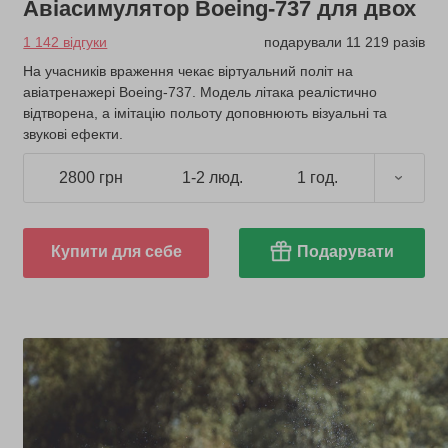
Авіасимулятор Boeing-737 для двох
1 142 відгуки
подарували 11 219 разів
На учасників враження чекає віртуальний політ на
авіатренажері Boeing-737. Модель літака реалістично
відтворена, а імітацію польоту доповнюють візуальні та
звукові ефекти.
2800 грн
1-2 люд.
1 год.
Купити для себе
Подарувати