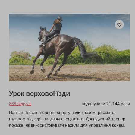
Урок верхової їзди
868 відгуків
подарували 21 144 рази
Навчання основ кінного спорту: їзди кроком, риссю та
галопом під керівництвом спеціаліста. Досвідчений тренер
покаже, як використовувати нахили для управління конем.