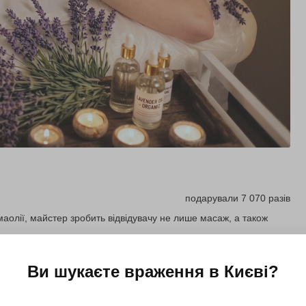
подарували 7 070 разів
олії, майстер зробить відвідувачу не лише масаж, а також
Ви шукаєте враження в
Києві
?
Купити для себе
Подарувати