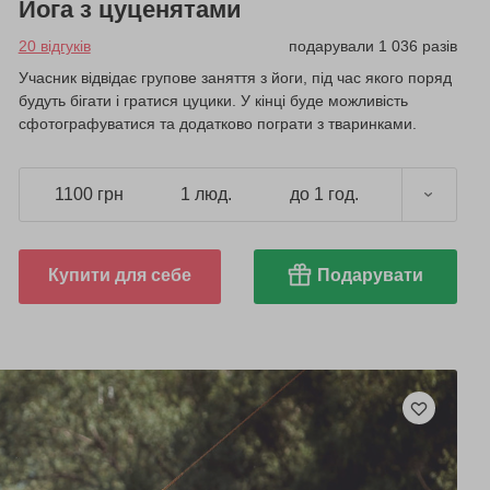
Йога з цуценятами
20 відгуків
подарували 1 036 разів
Учасник відвідає групове заняття з йоги, під час якого поряд
будуть бігати і гратися цуцики. У кінці буде можливість
сфотографуватися та додатково пограти з тваринками.
1100 грн
1 люд.
до 1 год.
Купити для себе
Подарувати