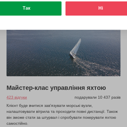
Так
Ні
Майстер-клас управління яхтою
423 відгуки
подарували 10 437 разів
Клієнт буде вчитися зав'язувати морські вузли,
налаштовувати вітрила та проходити повні дистанції. Також
він зможе стати за штурвал і спробувати покерувати яхтою
самостійно.