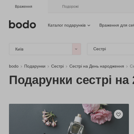
Враження
Подорожі
Каталог подарунків
Враження для се
Сестрі
Київ
bodo
Подарунки
Сестрі
Сестрі на День народження
Се
Подарунки сестрі на 