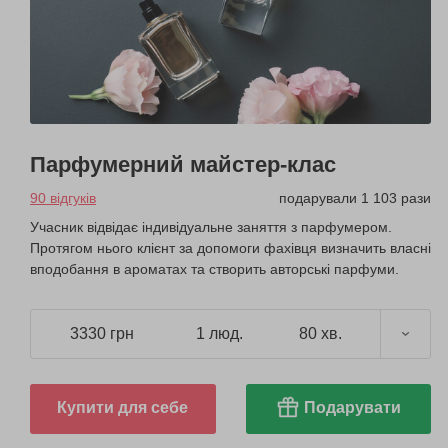
Парфумерний майстер-клас
90 відгуків
подарували 1 103 рази
Учасник відвідає індивідуальне заняття з парфумером.
Протягом нього клієнт за допомоги фахівця визначить власні
вподобання в ароматах та створить авторські парфуми.
3330 грн
1 люд.
80 хв.
Купити для себе
Подарувати