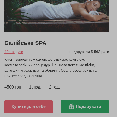
Балійське SPA
494 відгуки
подарували 5 562 рази
Клієнт вирушить у салон, де отримає комплекс
косметологічних процедур. На нього чекатиме пілінг,
цілющий масаж тіла та обличчя. Сеанс розслабить та
принесе задоволення.
4500 грн
1 люд.
2 год.
Купити для себе
Подарувати