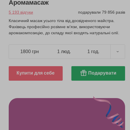
Аромамасаж
5 193 відгуки
подарували 79 856 разів
Класичний масаж усього тіла від досвідченого майстра.
Фахівець професійно розімне м'язи, використовуючи
аромакомпозицію, до складу якої входять натуральні олії.
1800 грн
1 люд.
1 год.
Купити для себе
Подарувати