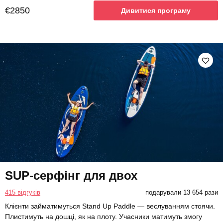
€2850
Дивитися програму
SUP-серфінг для двох
415 відгуків
подарували 13 654 рази
Клієнти займатимуться Stand Up Paddle — веслуванням стоячи.
Плистимуть на дошці, як на плоту. Учасники матимуть змогу