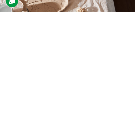
Майстер-клас кераміки для двох
6 відгуків
подарували 223 рази
Гості відвідають груповий майстер-клас, де разом попрацюють із
глиною та створять унікальні вироби власноруч. Під час заняття
вони опанують техніки ліплення та декорування.
3400 грн
2 люд.
3 год.
Купити для себе
Подарувати