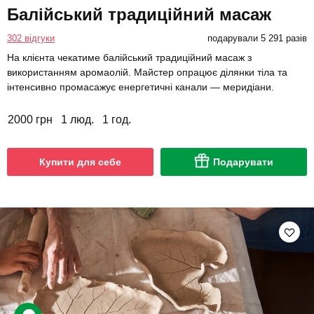
Балійський традиційний масаж
302 відгуки
подарували 5 291 разів
На клієнта чекатиме балійський традиційний масаж з
використанням аромаолій. Майстер опрацює ділянки тіла та
інтенсивно промасажує енергетичні канали — меридіани.
2000 грн
1 люд.
1 год.
Купити для себе
Подарувати