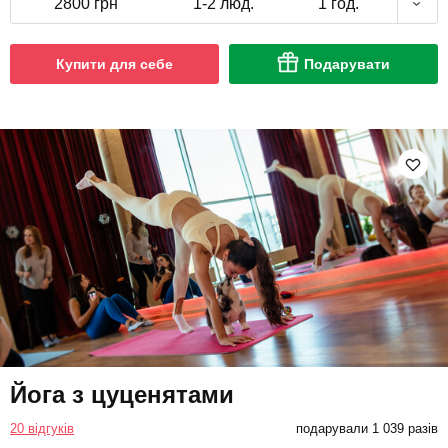
2800 грн
1-2 люд.
1 год.
Купити для себе
Подарувати
Йога з цуценятами
20 відгуків
подарували 1 039 разів