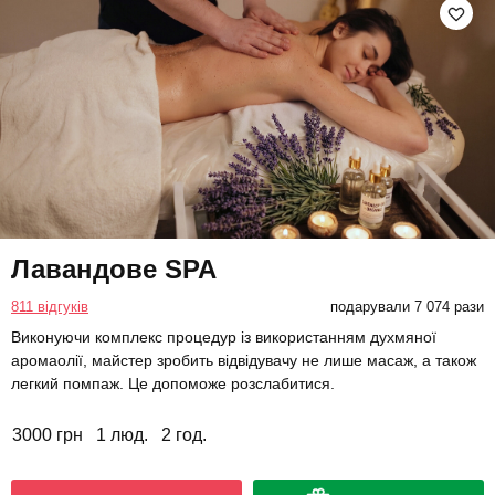
Лавандове SPA
811 відгуків
подарували 7 074 рази
Виконуючи комплекс процедур із використанням духмяної
аромаолії, майстер зробить відвідувачу не лише масаж, а також
легкий помпаж. Це допоможе розслабитися.
3000 грн
1 люд.
2 год.