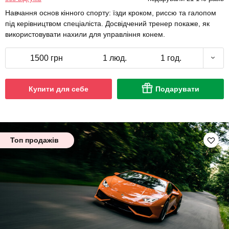
Навчання основ кінного спорту: їзди кроком, риссю та галопом
під керівництвом спеціаліста. Досвідчений тренер покаже, як
використовувати нахили для управління конем.
1500 грн
1 люд.
1 год.
Купити для себе
Подарувати
Топ продажів