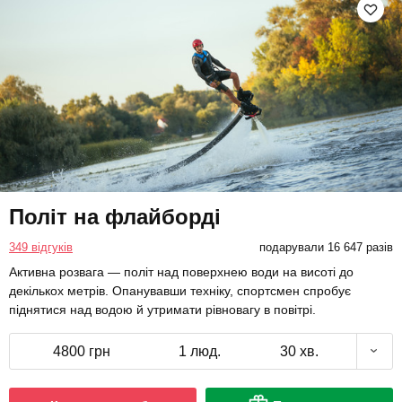
Політ на флайборді
349 відгуків
подарували 16 647 разів
Активна розвага — політ над поверхнею води на висоті до
декількох метрів. Опанувавши техніку, спортсмен спробує
піднятися над водою й утримати рівновагу в повітрі.
4800 грн
1 люд.
30 хв.