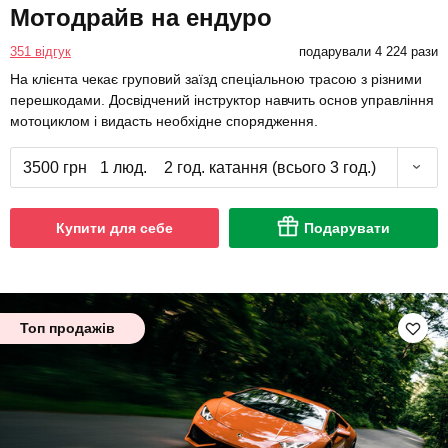
Мотодрайв на ендуро
351 відгук
подарували 4 224 рази
На клієнта чекає груповий заїзд спеціальною трасою з різними
перешкодами. Досвідчений інструктор навчить основ управління
мотоциклом і видасть необхідне спорядження.
3500 грн
1 люд.
2 год. катання (всього 3 год.)
Купити для себе
Подарувати
Топ продажів