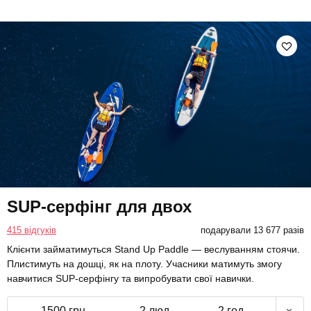
SUP-серфінг для двох
415 відгуків
подарували 13 677 разів
Клієнти займатимуться Stand Up Paddle — веслуванням стоячи.
Плистимуть на дошці, як на плоту. Учасники матимуть змогу
навчитися SUP-серфінгу та випробувати свої навички.
1500 грн
2 люд.
2 год.