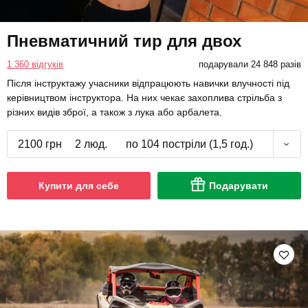
Пневматичний тир для двох
1 360 відгуків
подарували 24 848 разів
Після інструктажу учасники відпрацюють навички влучності під
керівництвом інструктора. На них чекає захоплива стрільба з
різних видів зброї, а також з лука або арбалета.
2100 грн
2 люд.
по 104 постріли (1,5 год.)
Купити для себе
Подарувати