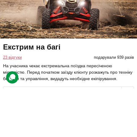
Екстрим на багі
23 відгуки
подарували 939 разів
На учасника чекає екстремальна поїздка пересіченою
місцевістю. Перед початком заїзду клієнту розкажуть про техніку
безпеки та управління, видадуть необхідне екіпірування.
5000 грн
1 люд.
1 год.
Купити для себе
Подарувати