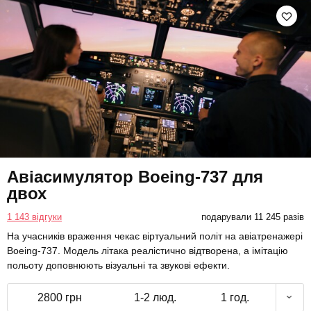
Авіасимулятор Boeing-737 для
двох
1 143 відгуки
подарували 11 245 разів
На учасників враження чекає віртуальний політ на авіатренажері
Boeing-737. Модель літака реалістично відтворена, а імітацію
польоту доповнюють візуальні та звукові ефекти.
2800 грн
1-2 люд.
1 год.