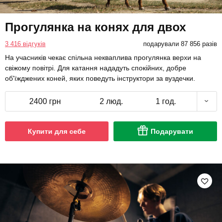
Прогулянка на конях для двох
3 416 відгуків
подарували 87 856 разів
На учасників чекає спільна некваплива прогулянка верхи на
свіжому повітрі. Для катання нададуть спокійних, добре
об'їжджених коней, яких поведуть інструктори за вуздечки.
2400 грн
2 люд.
1 год.
Купити для себе
Подарувати