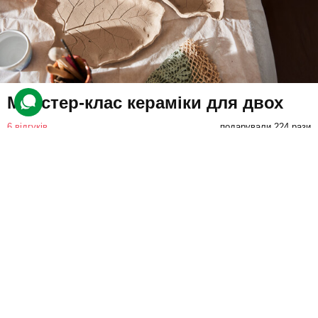
Майстер-клас кераміки для двох
6 відгуків
подарували 224 рази
Гості відвідають груповий майстер-клас, де разом попрацюють із
глиною та створять унікальні вироби власноруч. Під час заняття
вони опанують техніки ліплення та декорування.
3400 грн
2 люд.
3 год.
Купити для себе
Подарувати