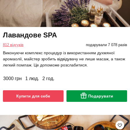
Лавандове SPA
812 відгуків
подарували 7 078 разів
Виконуючи комплекс процедур із використанням духмяної
аромаолії, майстер зробить відвідувачу не лише масаж, а також
легкий помпаж. Це допоможе розслабитися.
3000 грн
1 люд.
2 год.
Купити для себе
Подарувати