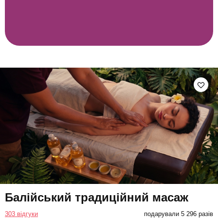
Балійський традиційний масаж
303 відгуки
подарували 5 296 разів