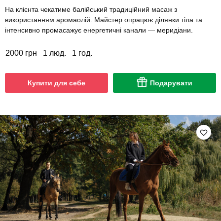
На клієнта чекатиме балійський традиційний масаж з
використанням аромаолій. Майстер опрацює ділянки тіла та
інтенсивно промасажує енергетичні канали — меридіани.
2000 грн
1 люд.
1 год.
Купити для себе
Подарувати