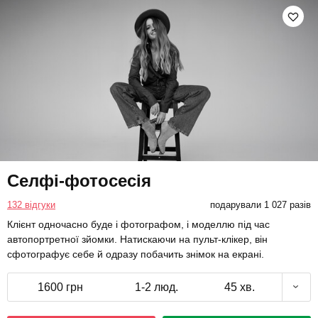
Селфі-фотосесія
132 відгуки
подарували 1 027 разів
Клієнт одночасно буде і фотографом, і моделлю під час
автопортретної зйомки. Натискаючи на пульт-клікер, він
сфотографує себе й одразу побачить знімок на екрані.
1600 грн
1-2 люд.
45 хв.