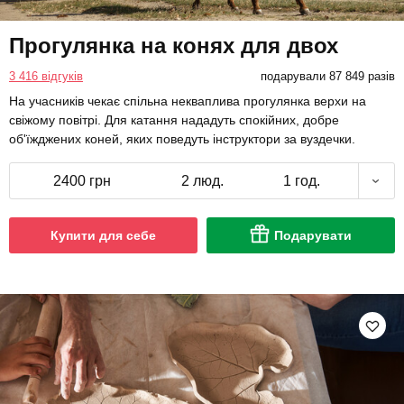
Прогулянка на конях для двох
3 416 відгуків
подарували 87 849 разів
На учасників чекає спільна некваплива прогулянка верхи на
свіжому повітрі. Для катання нададуть спокійних, добре
об'їжджених коней, яких поведуть інструктори за вуздечки.
2400 грн
2 люд.
1 год.
Купити для себе
Подарувати