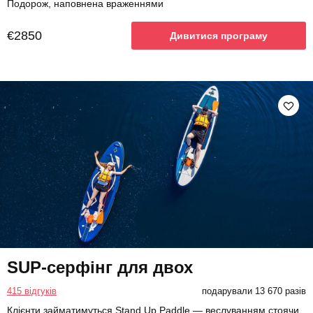
Подорож, наповнена враженнями
€2850
Дивитися програму
SUP-серфінг для двох
415 відгуків
подарували 13 670 разів
Клієнти займатимуться Stand Up Paddle — веслуванням стоячи.