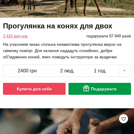
Прогулянка на конях для двох
3 416 відгуків
подарували 87 849 разів
На учасників чекає спільна некваплива прогулянка верхи на
свіжому повітрі. Для катання нададуть спокійних, добре
об'їжджених коней, яких поведуть інструктори за вуздечки.
2400 грн
2 люд.
1 год.
Купити для себе
Подарувати