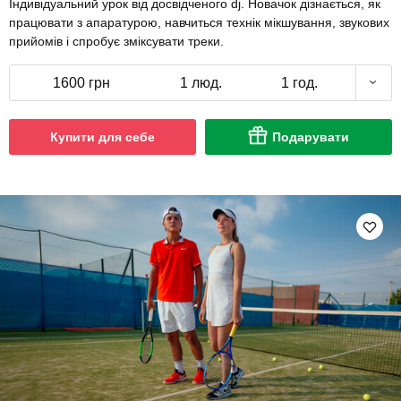
Індивідуальний урок від досвідченого dj. Новачок дізнається, як
працювати з апаратурою, навчиться технік мікшування, звукових
прийомів і спробує зміксувати треки.
1600 грн
1 люд.
1 год.
Купити для себе
Подарувати