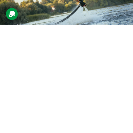
Політ на флайборді
349 відгуків
подарували 16 646 разів
Активна розвага — політ над поверхнею води на висоті до
декількох метрів. Опанувавши техніку, спортсмен спробує
піднятися над водою й утримати рівновагу в повітрі.
4800 грн
1 люд.
30 хв.
Купити для себе
Подарувати