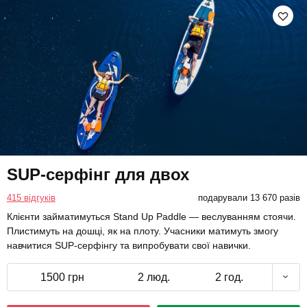
SUP-серфінг для двох
415 відгуків
подарували 13 670 разів
Клієнти займатимуться Stand Up Paddle — веслуванням стоячи.
Плистимуть на дошці, як на плоту. Учасники матимуть змогу
навчитися SUP-серфінгу та випробувати свої навички.
1500 грн
2 люд.
2 год.