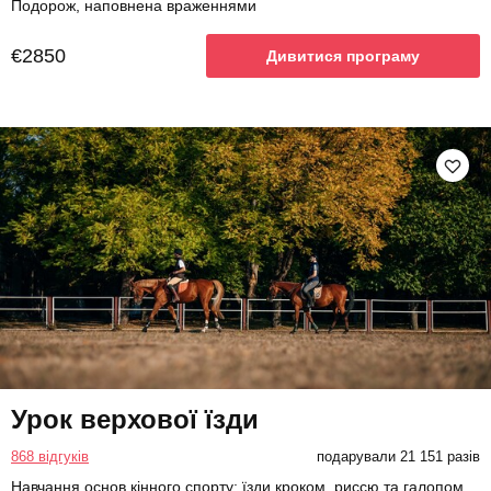
Подорож, наповнена враженнями
€2850
Дивитися програму
Урок верхової їзди
868 відгуків
подарували 21 151 разів
Навчання основ кінного спорту: їзди кроком, риссю та галопом