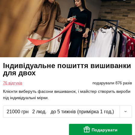
Індивідуальне пошиття вишиванки
для двох
76 відгуків
подарували 876 разів
Клієнти виберуть фасони вишиванок, і майстер створить вироби
під індивідуальні мірки.
21000 грн
2 люд.
до 5 тижнів (примірка 1 год.)
Подарувати