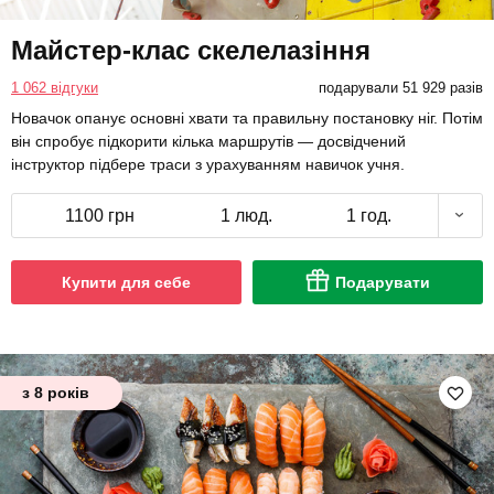
Майстер-клас скелелазіння
1 062 відгуки
подарували 51 929 разів
Новачок опанує основні хвати та правильну постановку ніг. Потім
він спробує підкорити кілька маршрутів — досвідчений
інструктор підбере траси з урахуванням навичок учня.
1100 грн
1 люд.
1 год.
Купити для себе
Подарувати
з 8 років