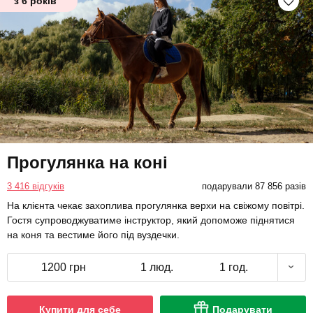
з 6 років
Прогулянка на коні
3 416 відгуків
подарували 87 856 разів
На клієнта чекає захоплива прогулянка верхи на свіжому повітрі.
Гостя супроводжуватиме інструктор, який допоможе піднятися
на коня та вестиме його під вуздечки.
1200 грн
1 люд.
1 год.
Купити для себе
Подарувати