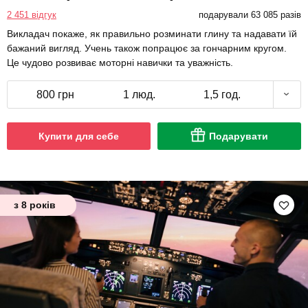
2 451 відгук
подарували 63 085 разів
Викладач покаже, як правильно розминати глину та надавати їй
бажаний вигляд. Учень також попрацює за гончарним кругом.
Це чудово розвиває моторні навички та уважність.
800 грн
1 люд.
1,5 год.
Купити для себе
Подарувати
з 8 років