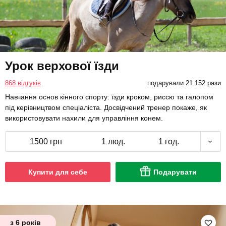
Урок верхової їзди
868 відгуків
подарували 21 152 рази
Навчання основ кінного спорту: їзди кроком, риссю та галопом
під керівництвом спеціаліста. Досвідчений тренер покаже, як
використовувати нахили для управління конем.
1500 грн
1 люд.
1 год.
Купити для себе
Подарувати
з 6 років