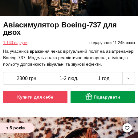
Авіасимулятор Boeing-737 для
двох
1 143 відгуки
подарували 11 245 разів
На учасників враження чекає віртуальний політ на авіатренажері
Boeing-737. Модель літака реалістично відтворена, а імітацію
польоту доповнюють візуальні та звукові ефекти.
2800 грн
1-2 люд.
1 год.
Купити для себе
Подарувати
з 5 років