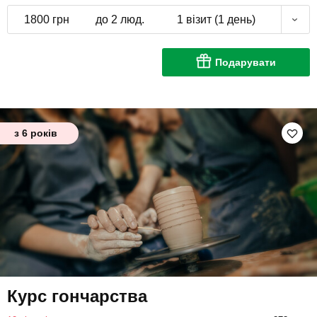
1800 грн
до 2 люд.
1 візит (1 день)
Подарувати
з 6 років
Курс гончарства