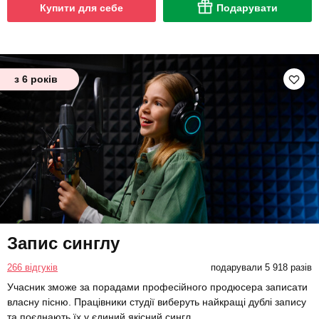
Купити для себе
Подарувати
з 6 років
Запис синглу
266 відгуків
подарували 5 918 разів
Учасник зможе за порадами професійного продюсера записати
власну пісню. Працівники студії виберуть найкращі дублі запису
та поєднають їх у єдиний якісний сингл.