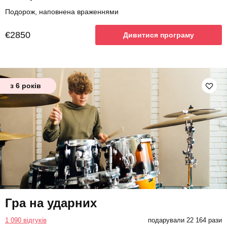
Подорож, наповнена враженнями
€2850
Дивитися програму
з 6 років
Гра на ударних
1 090 відгуків
подарували 22 164 рази