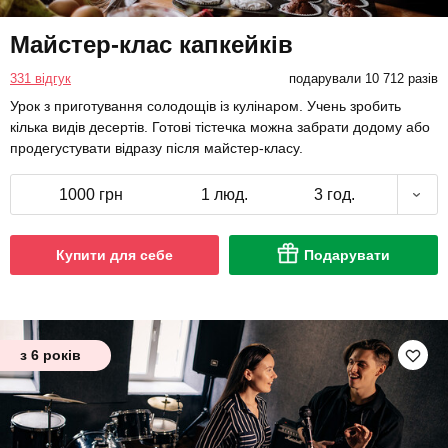
Майстер-клас капкейків
331 відгук
подарували 10 712 разів
Урок з приготування солодощів із кулінаром. Учень зробить
кілька видів десертів. Готові тістечка можна забрати додому або
продегустувати відразу після майстер-класу.
1000 грн
1 люд.
3 год.
Купити для себе
Подарувати
з 6 років