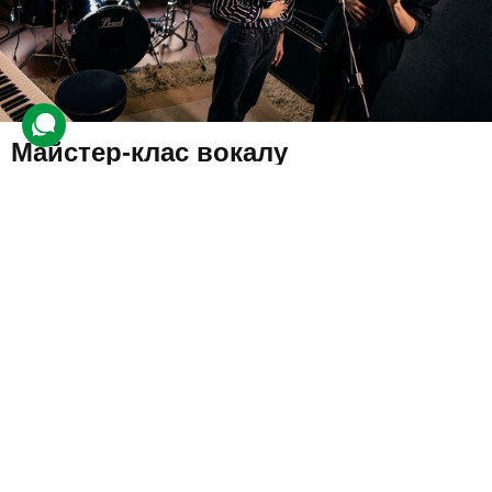
Майстер-клас вокалу
304 відгуки
подарували 6 168 разів
Урок вокалу, що складається з розспівування та виконання
композицій під музику. На занятті навчать правильно дихати,
використовувати діафрагму та витягувати чистий звук.
1700 грн
1 люд.
2 год.
Купити для себе
Подарувати