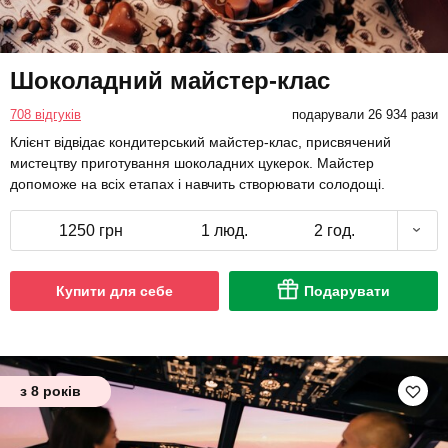
Шоколадний майстер-клас
708 відгуків
подарували 26 934 рази
Клієнт відвідає кондитерський майстер-клас, присвячений
мистецтву приготування шоколадних цукерок. Майстер
допоможе на всіх етапах і навчить створювати солодощі.
1250 грн
1 люд.
2 год.
Купити для себе
Подарувати
з 8 років