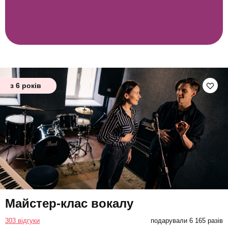
з 6 років
Майстер-клас вокалу
303 відгуки
подарували 6 165 разів