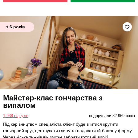
з 6 років
Майстер-клас гончарства з
випалом
1 938 відгуків
подарували 32 969 разів
Під керівництвом спеціаліста клієнт буде вчитися крутити
гончарний круг, центрувати глину та надавати їй бажану форму.
Через кілька тижнів він зможе забрати готовий виріб.