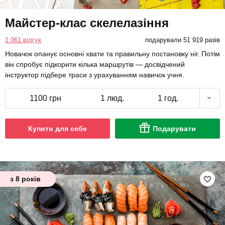
Майстер-клас скелелазіння
1 061 відгук
подарували 51 919 разів
Новачок опанує основні хвати та правильну постановку ніг. Потім
він спробує підкорити кілька маршрутів — досвідчений
інструктор підбере траси з урахуванням навичок учня.
1100 грн
1 люд.
1 год.
Купити для себе
Подарувати
з 8 років