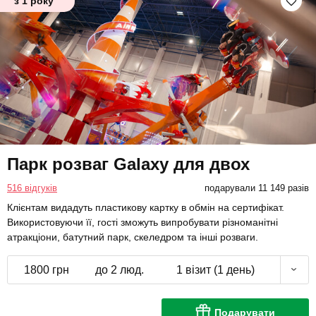
з 1 року
Парк розваг Galaxy для двох
516 відгуків
подарували 11 149 разів
Клієнтам видадуть пластикову картку в обмін на сертифікат.
Використовуючи її, гості зможуть випробувати різноманітні
атракціони, батутний парк, скеледром та інші розваги.
1800 грн
до 2 люд.
1 візит (1 день)
Подарувати