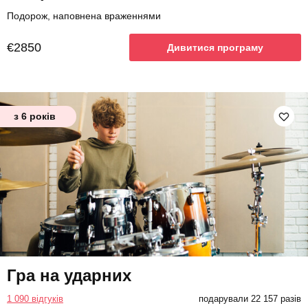
Подорож, наповнена враженнями
€2850
Дивитися програму
з 6 років
Гра на ударних
1 090 відгуків
подарували 22 157 разів