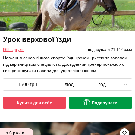
Урок верхової їзди
868 відгуків
подарували 21 142 рази
Навчання основ кінного спорту: їзди кроком, риссю та галопом
під керівництвом спеціаліста. Досвідчений тренер покаже, як
використовувати нахили для управління конем.
1500 грн
1 люд.
1 год.
Купити для себе
Подарувати
з 6 років