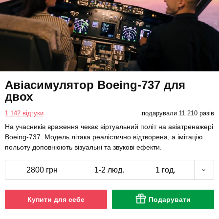
Авіасимулятор Boeing-737 для
двох
1 142 відгуки
подарували 11 210 разів
На учасників враження чекає віртуальний політ на авіатренажері
Boeing-737. Модель літака реалістично відтворена, а імітацію
польоту доповнюють візуальні та звукові ефекти.
2800 грн
1-2 люд.
1 год.
Купити для себе
Подарувати