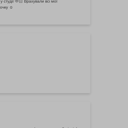
студії 🫶🏻 Врахували всі мої
очку ☺️