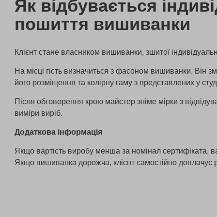
Як відбувається індив
пошиття вишиванки
Клієнт стане власником вишиванки, зшитої індивідуальн
На місці гість визначиться з фасоном вишиванки. Він з
його розміщення та колірну гаму з представлених у студі
Після обговорення крою майстер зніме мірки з відвідув
виміри виріб.
Додаткова інформація
Якщо вартість виробу менша за номінал сертифіката, ва
Якщо вишиванка дорожча, клієнт самостійно доплачує 