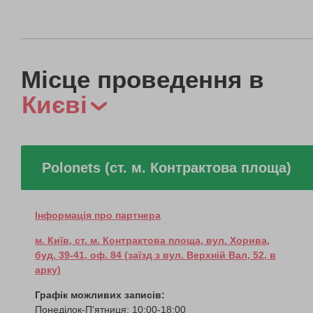
Місце проведення в
Києві
Polonets (ст. м. Контрактова площа)
Інформація про партнера
м. Київ, ст. м. Контрактова площа, вул. Хорива,
буд. 39-41, оф. 84 (заїзд з вул. Верхній Вал, 52, в
арку)
Графік можливих записів:
Понеділок-П'ятниця: 10:00-18:00