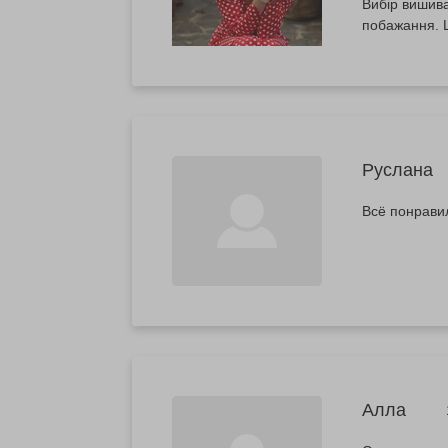
Вибір вишива
побажання. Щ
Руслана
Всё понрави
Алла