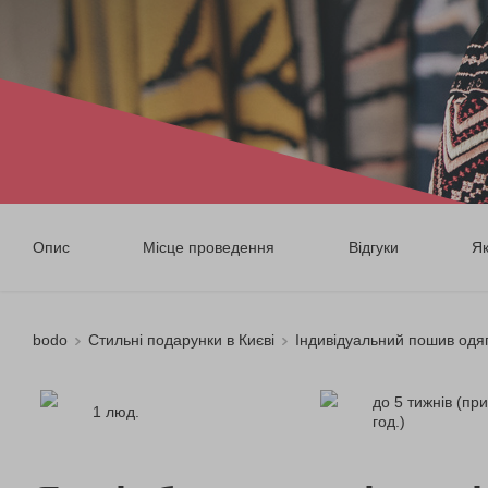
Опис
Місце проведення
Відгуки
Я
bodo
Стильні подарунки в Києві
Індивідуальний пошив одяг
до 5 тижнів (пр
1 люд.
год.)