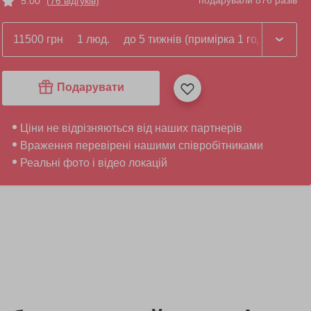
подарували 876 разів
5.00
(76 відгуків)
11500 грн
1 люд.
до 5 тижнів (примірка 1 год.)
Подарувати
Ціни не відрізняються від наших партнерів
Враження перевірені нашими співробітниками
Реальні фото і відео локацій