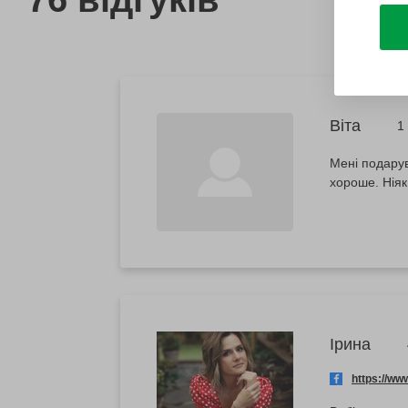
Віта
1
Мені подарув
хороше. Ніяк
Ірина
https://w