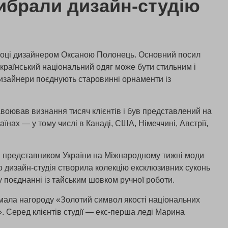
ибрали дизайн-студію
році дизайнером Оксаною Полонець. Основний посил
український національний одяг може бути стильним і
изайнери поєднують старовинні орнаменти із
авоював визнання тисяч клієнтів і був представлений на
аїнах — у тому числі в Канаді, США, Німеччині, Австрії,
 представником України на Міжнародному тижні моди
го дизайн-студія створила колекцію ексклюзивних суконь
у поєднанні із тайським шовком ручної роботи.
имала нагороду «Золотий символ якості національних
». Серед клієнтів студії — екс-перша леді Марина