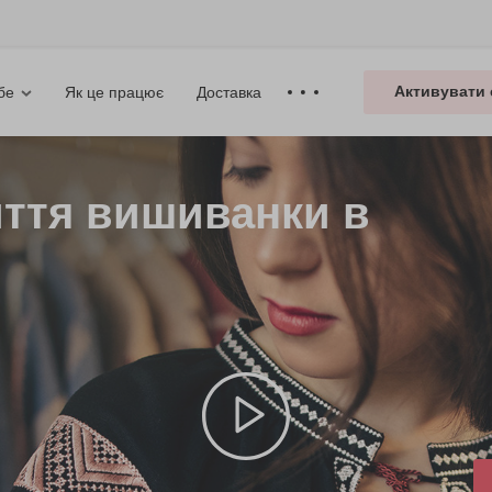
Активувати 
Як це працює
Доставка
бе
иття вишиванки в