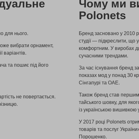
ідуальне
Чому ми в
Polonets
о для нього.
Бренд засновано у 2010 
студії — підкреслити, що 
може вибрати орнамент,
комфортним. У виробах д
ї варіантів.
сучасними трендами.
ача та пошиє під його
За час існування бренд з
показах мод у понад 30 кр
Сінгапурі та ОАЕ.
Також бренд став першим
ртість не повертається.
тайського шовку, для яко
різницю.
із українською вишивкою 
У 2017 році Polonets отр
товарів та послуг України
Порошенко.