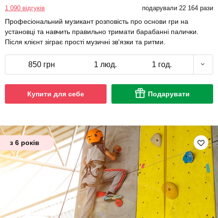
1 090 відгуків
подарували 22 164 рази
Професіональний музикант розповість про основи гри на
установці та навчить правильно тримати барабанні палички.
Після клієнт зіграє прості музичні зв'язки та ритми.
850 грн
1 люд.
1 год.
Купити для себе
Подарувати
з 6 років