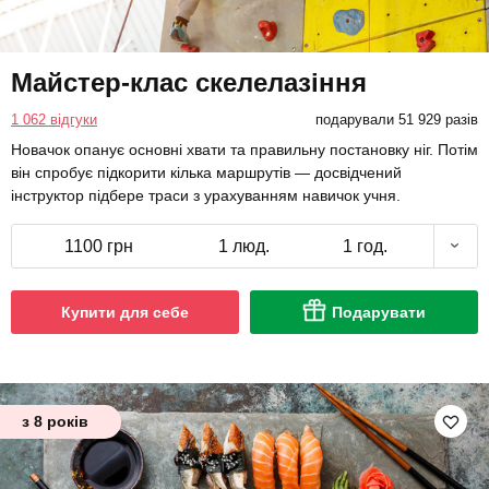
Майстер-клас скелелазіння
1 062 відгуки
подарували 51 929 разів
Новачок опанує основні хвати та правильну постановку ніг. Потім
він спробує підкорити кілька маршрутів — досвідчений
інструктор підбере траси з урахуванням навичок учня.
1100 грн
1 люд.
1 год.
Купити для себе
Подарувати
з 8 років