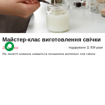
Майстер-клас виготовлення свічки
284 відгуки
подарували 11 834 рази
На занятті новачок навчиться розчиняти матеріал для свічок,
заливати у скляні прозорі або гіпсові форми та працювати з
ґнотом. Під час процесу він оздобить їх різними прикрасами.
1150 грн
1 люд.
2 год.
Купити для себе
Подарувати