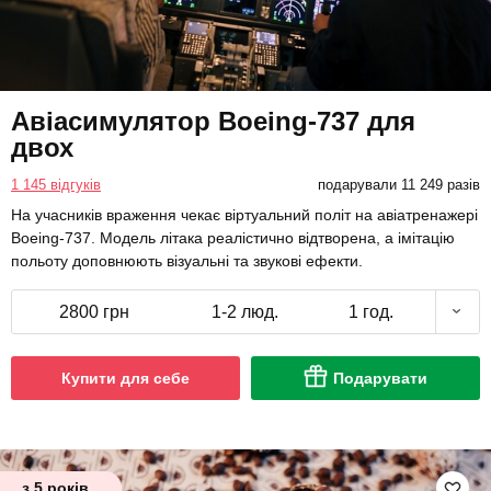
Авіасимулятор Boeing-737 для
двох
1 145 відгуків
подарували 11 249 разів
На учасників враження чекає віртуальний політ на авіатренажері
Boeing-737. Модель літака реалістично відтворена, а імітацію
польоту доповнюють візуальні та звукові ефекти.
2800 грн
1-2 люд.
1 год.
Купити для себе
Подарувати
з 5 років