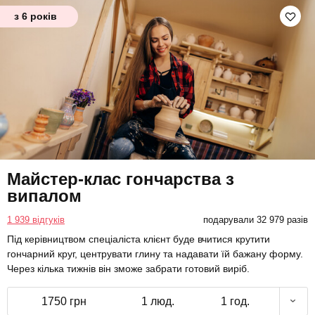
з 6 років
Майстер-клас гончарства з
випалом
1 939 відгуків
подарували 32 979 разів
Під керівництвом спеціаліста клієнт буде вчитися крутити
гончарний круг, центрувати глину та надавати їй бажану форму.
Через кілька тижнів він зможе забрати готовий виріб.
1750 грн
1 люд.
1 год.