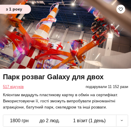
з 1 року
Парк розваг Galaxy для двох
517 відгуків
подарували 11 152 рази
Клієнтам видадуть пластикову картку в обмін на сертифікат.
Використовуючи її, гості зможуть випробувати різноманітні
атракціони, батутний парк, скеледром та інші розваги.
1800 грн
до 2 люд.
1 візит (1 день)