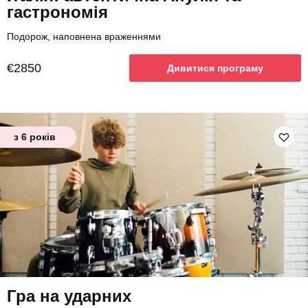
гастрономія
Подорож, наповнена враженнями
€2850
Дивитися програму
з 6 років
Гра на ударних