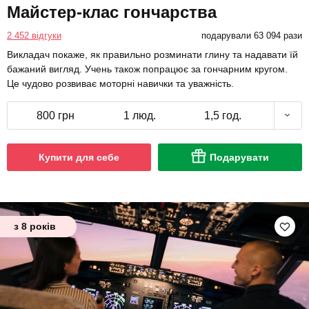
Майстер-клас гончарства
2 452 відгуки
подарували 63 094 рази
Викладач покаже, як правильно розминати глину та надавати їй
бажаний вигляд. Учень також попрацює за гончарним кругом.
Це чудово розвиває моторні навички та уважність.
800 грн
1 люд.
1,5 год.
Купити для себе
Подарувати
з 8 років