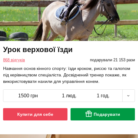
Урок верхової їзди
868 відгуків
подарували 21 153 рази
Навчання основ кінного спорту: їзди кроком, риссю та галопом
під керівництвом спеціаліста. Досвідчений тренер покаже, як
використовувати нахили для управління конем.
1500 грн
1 люд.
1 год.
Купити для себе
Подарувати