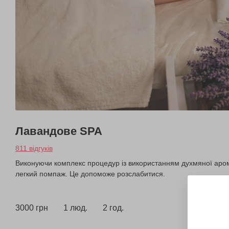
Лавандове SPA
811 відгуків
Виконуючи комплекс процедур із використанням духмяної арома
легкий помпаж. Це допоможе розслабитися.
3000 грн
1 люд.
2 год.