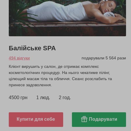
Балійське SPA
494 відгуки
подарували 5 564 рази
Клієнт вирушить у салон, де отримає комплекс
косметологічних процедур. На нього чекатиме пілінг,
цілющий масаж тіла та обличчя. Сеанс розслабить та
принесе задоволення.
4500 грн
1 люд.
2 год.
Купити для себе
Подарувати