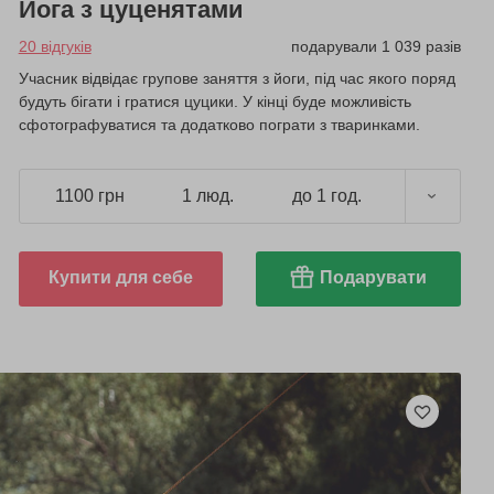
Йога з цуценятами
20 відгуків
подарували 1 039 разів
Учасник відвідає групове заняття з йоги, під час якого поряд
будуть бігати і гратися цуцики. У кінці буде можливість
сфотографуватися та додатково пограти з тваринками.
1100 грн
1 люд.
до 1 год.
Купити для себе
Подарувати