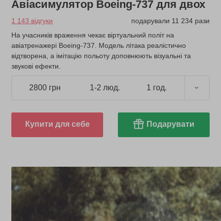
Авіасимулятор Boeing-737 для двох
1 143 відгуки
подарували 11 234 рази
На учасників враження чекає віртуальний політ на
авіатренажері Boeing-737. Модель літака реалістично
відтворена, а імітацію польоту доповнюють візуальні та
звукові ефекти.
2800 грн
1-2 люд.
1 год.
Купити для себе
Подарувати