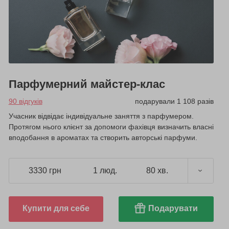
Парфумерний майстер-клас
90 відгуків
подарували 1 108 разів
Учасник відвідає індивідуальне заняття з парфумером.
Протягом нього клієнт за допомоги фахівця визначить власні
вподобання в ароматах та створить авторські парфуми.
3330 грн
1 люд.
80 хв.
Купити для себе
Подарувати