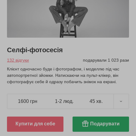
Селфі-фотосесія
132 відгуки
подарували 1 023 рази
Клієнт одночасно буде і фотографом, і моделлю під час
автопортретної зйомки. Натискаючи на пульт-клікер, він
сфотографує себе й одразу побачить знімок на екрані.
1600 грн
1-2 люд.
45 хв.
Купити для себе
Подарувати