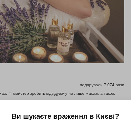
подарували 7 074 рази
олії, майстер зробить відвідувачу не лише масаж, а також
Ви шукаєте враження в
Києві
?
Купити для себе
Подарувати