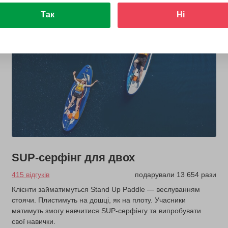
Так
Ні
SUP-серфінг для двох
415 відгуків
подарували 13 654 рази
Клієнти займатимуться Stand Up Paddle — веслуванням
стоячи. Плистимуть на дошці, як на плоту. Учасники
матимуть змогу навчитися SUP-серфінгу та випробувати
свої навички.