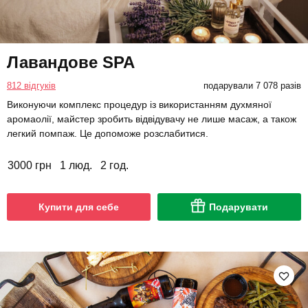
Лавандове SPA
812 відгуків
подарували 7 078 разів
Виконуючи комплекс процедур із використанням духмяної
аромаолії, майстер зробить відвідувачу не лише масаж, а також
легкий помпаж. Це допоможе розслабитися.
3000 грн
1 люд.
2 год.
Купити для себе
Подарувати