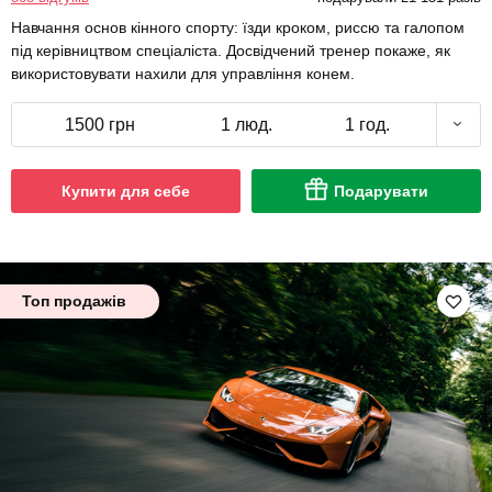
Навчання основ кінного спорту: їзди кроком, риссю та галопом
під керівництвом спеціаліста. Досвідчений тренер покаже, як
використовувати нахили для управління конем.
1500 грн
1 люд.
1 год.
Купити для себе
Подарувати
Топ продажів