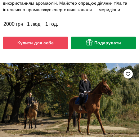
використанням аромаолій. Майстер опрацює ділянки тіла та
інтенсивно промасажує енергетичні канали — меридіани.
2000 грн
1 люд.
1 год.
Купити для себе
Подарувати