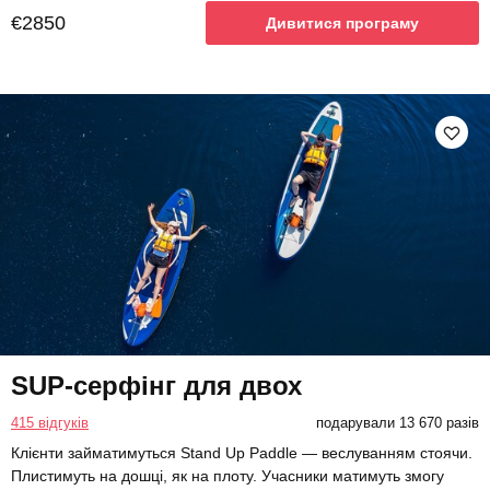
€2850
Дивитися програму
SUP-серфінг для двох
415 відгуків
подарували 13 670 разів
Клієнти займатимуться Stand Up Paddle — веслуванням стоячи.
Плистимуть на дошці, як на плоту. Учасники матимуть змогу