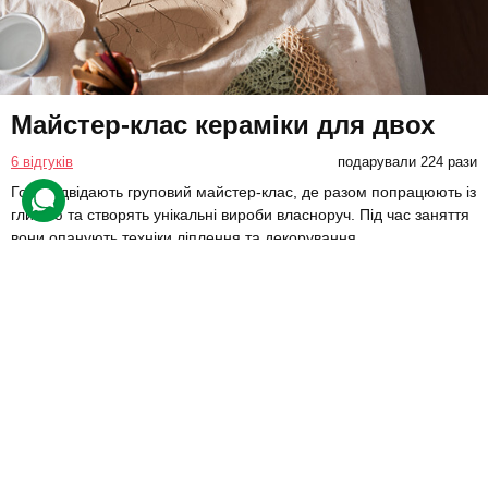
Майстер-клас кераміки для двох
6 відгуків
подарували 224 рази
Гості відвідають груповий майстер-клас, де разом попрацюють із
глиною та створять унікальні вироби власноруч. Під час заняття
вони опанують техніки ліплення та декорування.
3400 грн
2 люд.
3 год.
Купити для себе
Подарувати