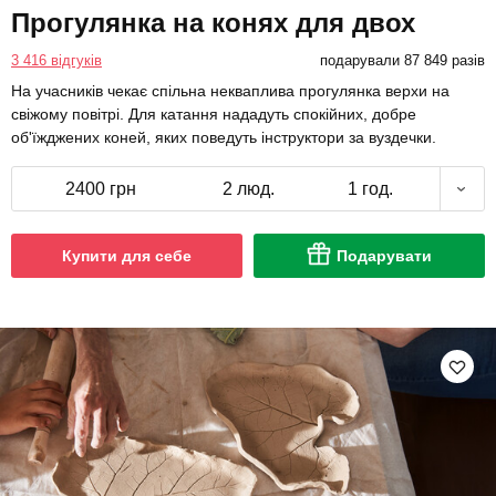
Прогулянка на конях для двох
3 416 відгуків
подарували 87 849 разів
На учасників чекає спільна некваплива прогулянка верхи на
свіжому повітрі. Для катання нададуть спокійних, добре
об'їжджених коней, яких поведуть інструктори за вуздечки.
2400 грн
2 люд.
1 год.
Купити для себе
Подарувати