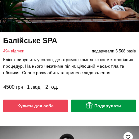
Балійське SPA
494 відгуки
подарували 5 568 разів
Клієнт вирушить у салон, де отримає комплекс косметологічних
процедур. На нього чекатиме пілінг, цілющий масаж тіла та
обличчя. Сеанс розслабить та принесе задоволення.
4500 грн
1 люд.
2 год.
Купити для себе
Подарувати