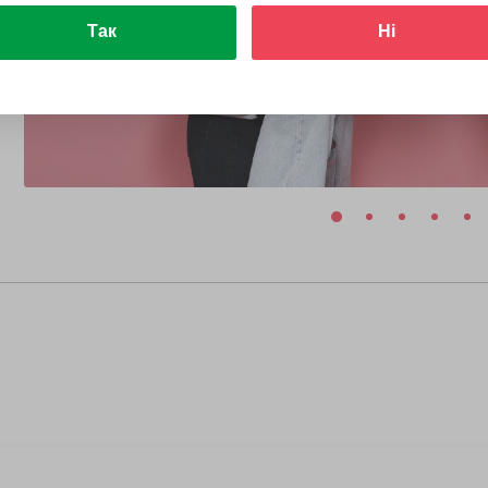
Так
Ні