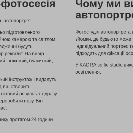
-фотосесія
Чому ми в
автопортре
ь автопортрет.
Фотостудія автопортрета 
ньо підготовленого
зйомки, де будь-хто може
ійною камерою та світлом
індивідуальний портрет, т
ядженні будуть
підходить для фіксації ос
р реквізит. На вибір
ний, рожевий, блакитний,
У
KADRA selfie studio
вико
освітлення.
ий інструктаж і видадуть
, він створить
 готовий результат одразу
ереробити позу. Він
час.
снику протягом 24 години