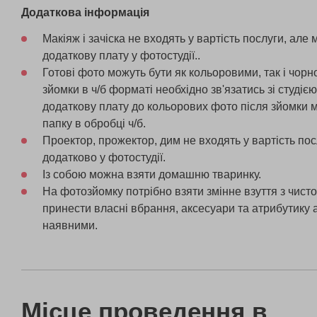
Додаткова інформація
Макіяж і зачіска не входять у вартість послуги, але
додаткову плату у фотостудії..
Готові фото можуть бути як кольоровими, так і чор
зйомки в ч/б форматі необхідно зв'язатись зі студією
додаткову плату до кольорових фото після зйомки
папку в обробці ч/б.
Проектор, прожектор, дим не входять у вартість по
додатково у фотостудії.
Із собою можна взяти домашню тваринку.
На фотозйомку потрібно взяти змінне взуття з чис
принести власні вбрання, аксесуари та атрибутику 
наявними.
Місце проведення в