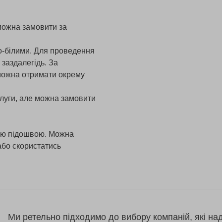
 можна замовити за
но-білими. Для проведення
 заздалегідь. За
 можна отримати окрему
слуги, але можна замовити
тою підошвою. Можна
або скористатись
Ми ретельно підходимо до вибору компаній, які на