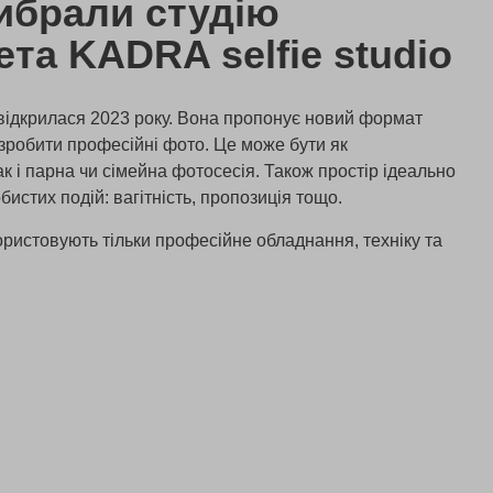
ибрали студію
та KADRA selfie studio
відкрилася 2023 року. Вона пропонує новий формат
 зробити професійні фото. Це може бути як
ак і парна чи сімейна фотосесія. Також простір ідеально
обистих подій: вагітність, пропозиція тощо.
ристовують тільки професійне обладнання, техніку та