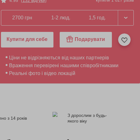
купили 1 027 разів
4.95
(132 відгуки)
2700 грн
1-2 люд.
1,5 год.
Купити для себе
Подарувати
Ціни не відрізняються від наших партнерів
Враження перевірені нашими співробітниками
Реальні фото і відео локацій
З дорослим з будь-
но з 14 років
якого віку