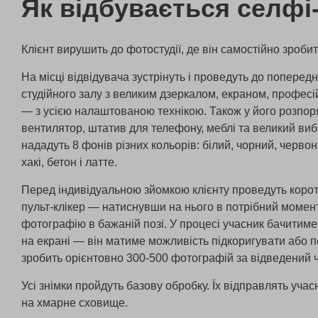
Як відбувається селфі
Клієнт вирушить до фотостудії, де він самостійно зробит
На місці відвідувача зустрінуть і проведуть до поперед
студійного залу з великим дзеркалом, екраном, профес
— з усією налаштованою технікою. Також у його розпор
вентилятор, штатив для телефону, меблі та великий вибі
нададуть 8 фонів різних кольорів: білий, чорний, черво
хакі, бетон і латте.
Перед індивідуальною зйомкою клієнту проведуть коротк
пульт-клікер — натиснувши на нього в потрібний момент
фотографію в бажаній позі. У процесі учасник бачитиме
на екрані — він матиме можливість підкоригувати або п
зробить
орієнтовно 300-500
фотографій за відведений 
Усі знімки пройдуть базову обробку. Їх відправлять уча
на хмарне сховище.