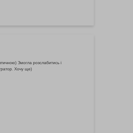
слабитись і
тратор. Хочу ще)