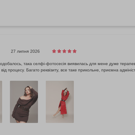
27 липня 2026
балось, така селфі-фотосесія виявилась для мене дуже терапевтичною) Змогла роз
від процесу. Багато реквізиту, все таке прикольне, приємна адмініс