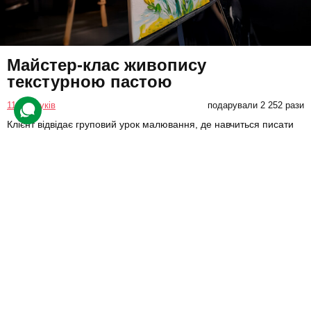
Майстер-клас живопису
текстурною пастою
114 відгуків
подарували 2 252 рази
Клієнт відвідає груповий урок малювання, де навчиться писати
картини текстурною пастою.
1400 грн
1 люд.
3 год.
Купити для себе
Подарувати