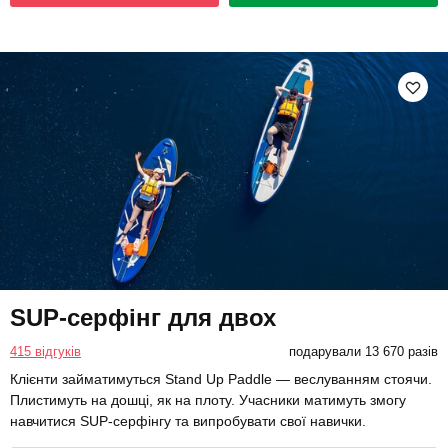
SUP-серфінг для двох
415 відгуків
подарували 13 670 разів
Клієнти займатимуться Stand Up Paddle — веслуванням стоячи.
Плистимуть на дошці, як на плоту. Учасники матимуть змогу
навчитися SUP-серфінгу та випробувати свої навички.