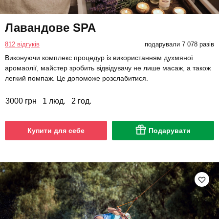
Лавандове SPA
812 відгуків
подарували 7 078 разів
Виконуючи комплекс процедур із використанням духмяної
аромаолії, майстер зробить відвідувачу не лише масаж, а також
легкий помпаж. Це допоможе розслабитися.
3000 грн
1 люд.
2 год.
Купити для себе
Подарувати