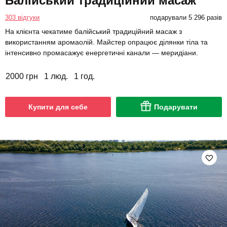
Балійський традиційний масаж
303 відгуки
подарували 5 296 разів
На клієнта чекатиме балійський традиційний масаж з
використанням аромаолій. Майстер опрацює ділянки тіла та
інтенсивно промасажує енергетичні канали — меридіани.
2000 грн
1 люд.
1 год.
Купити для себе
Подарувати