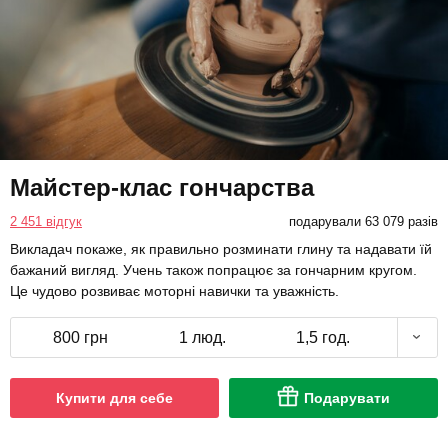
Майстер-клас гончарства
2 451 відгук
подарували 63 079 разів
Викладач покаже, як правильно розминати глину та надавати їй
бажаний вигляд. Учень також попрацює за гончарним кругом.
Це чудово розвиває моторні навички та уважність.
800 грн
1 люд.
1,5 год.
Купити для себе
Подарувати