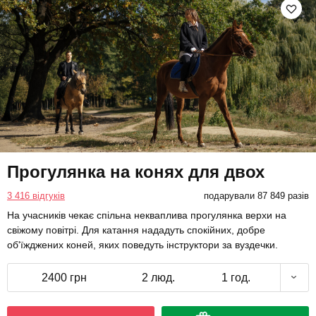
Прогулянка на конях для двох
3 416 відгуків
подарували 87 849 разів
На учасників чекає спільна некваплива прогулянка верхи на
свіжому повітрі. Для катання нададуть спокійних, добре
об'їжджених коней, яких поведуть інструктори за вуздечки.
2400 грн
2 люд.
1 год.