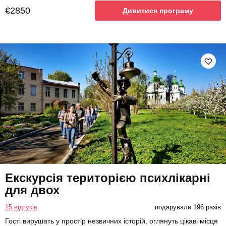
€2850
Дивитися програму
Екскурсія територією психлікарні
для двох
15 відгуків
подарували 196 разів
Гості вирушать у простір незвичних історій, оглянуть цікаві місця