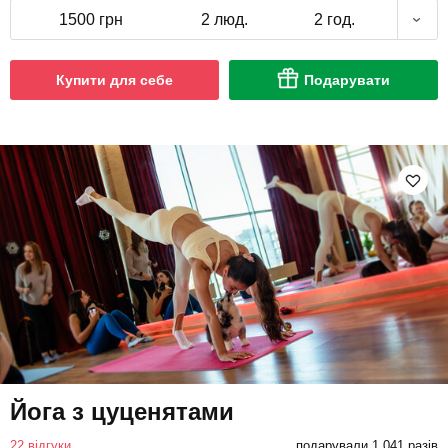
1500 грн
2 люд.
2 год.
Купити для себе
Подарувати
Йога з цуценятами
22 відгуки
подарували 1 041 разів