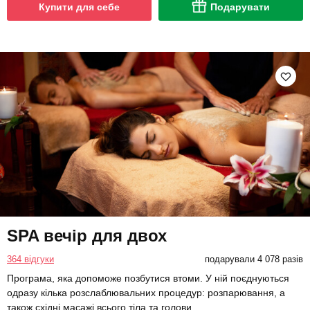
Купити для себе
Подарувати
SPA вечір для двох
364 відгуки
подарували 4 078 разів
Програма, яка допоможе позбутися втоми. У ній поєднуються
одразу кілька розслаблювальних процедур: розпарювання, а
також східні масажі всього тіла та голови.