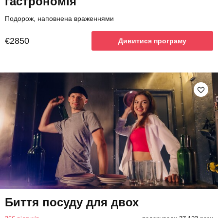
гастрономія
Подорож, наповнена враженнями
€2850
Дивитися програму
Биття посуду для двох