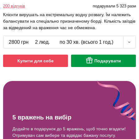
200 відгуків
подарували 5 323 рази
Клієнти вирушать на екстремальну водну розвагу. Їм належить
балансувати на спеціально призначеному борді. Кількість заїздів
за відведений на враження час не обмежена.
2800 грн
2 люд.
по 30 хв. (всього 1 год.)
Купити для себе
Подарувати
5 вражень на вибір
Додайте в подарунок до 5 вражень, щоб точно вгадати!
Отримувач сам вибере та відвідає бажану послугу.