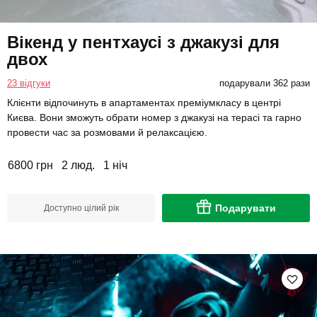
Вікенд у пентхаусі з джакузі для
двох
23 відгуки
подарували 362 рази
Клієнти відпочинуть в апартаментах преміумкласу в центрі
Києва. Вони зможуть обрати номер з джакузі на терасі та гарно
провести час за розмовами й релаксацією.
6800 грн
2 люд.
1 ніч
Подарувати
Доступно цілий рік