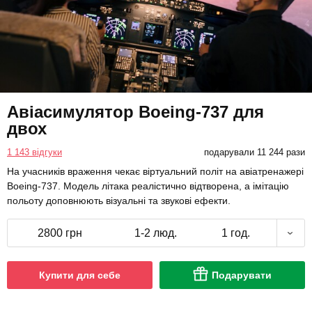
Авіасимулятор Boeing-737 для
двох
1 143 відгуки
подарували 11 244 рази
На учасників враження чекає віртуальний політ на авіатренажері
Boeing-737. Модель літака реалістично відтворена, а імітацію
польоту доповнюють візуальні та звукові ефекти.
2800 грн
1-2 люд.
1 год.
Купити для себе
Подарувати