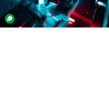
Квест-кімната
753 відгуки
подарували 17 118 разів
Гра-випробування для друзів. Учасники будуть розгадувати
головоломки та відкривати замки. За грою стежитиме
адміністратор, який у разі потреби дасть підказку.
1400 грн
2-4 люд.
до 1 год.
Подарувати