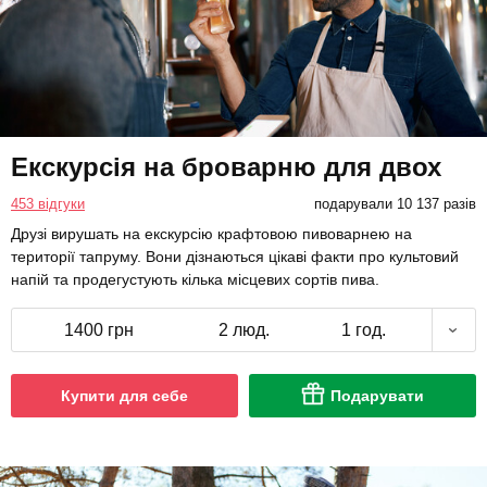
Екскурсія на броварню для двох
453 відгуки
подарували 10 137 разів
Друзі вирушать на екскурсію крафтовою пивоварнею на
території тапруму. Вони дізнаються цікаві факти про культовий
напій та продегустують кілька місцевих сортів пива.
1400 грн
2 люд.
1 год.
Купити для себе
Подарувати