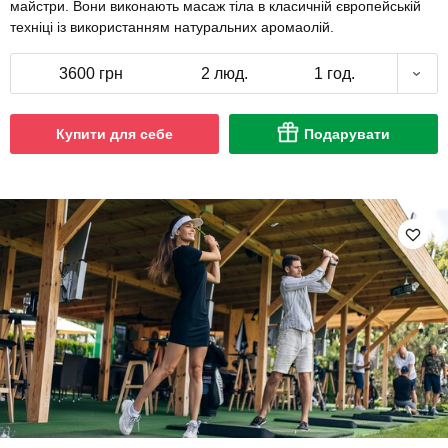
майстри. Вони виконають масаж тіла в класичній європейській
техніці із використанням натуральних аромаолій.
3600 грн
2 люд.
1 год.
Купити для себе
Подарувати