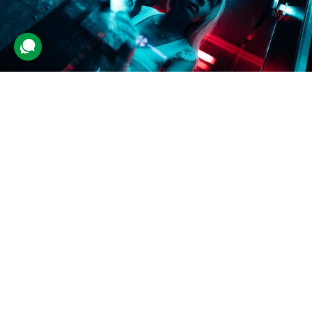
Квест-кімната
753 відгуки
подарували 17 118 разів
Гра-випробування для друзів. Учасники будуть розгадувати
головоломки та відкривати замки. За грою стежитиме
адміністратор, який у разі потреби дасть підказку.
1400 грн
2-4 люд.
до 1 год.
Подарувати