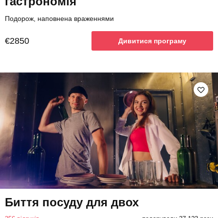
гастрономія
Подорож, наповнена враженнями
€2850
Дивитися програму
Биття посуду для двох