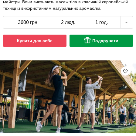
майстри. Вони виконають масаж тіла в класичній європейській
техніці із використанням натуральних аромаолій.
3600 грн
2 люд.
1 год.
Купити для себе
Подарувати