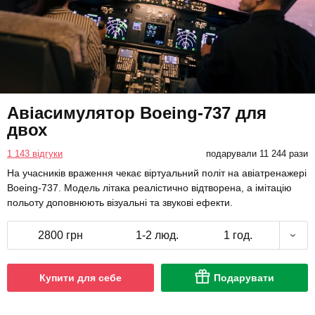
Авіасимулятор Boeing-737 для
двох
1 143 відгуки
подарували 11 244 рази
На учасників враження чекає віртуальний політ на авіатренажері
Boeing-737. Модель літака реалістично відтворена, а імітацію
польоту доповнюють візуальні та звукові ефекти.
2800 грн
1-2 люд.
1 год.
Купити для себе
Подарувати