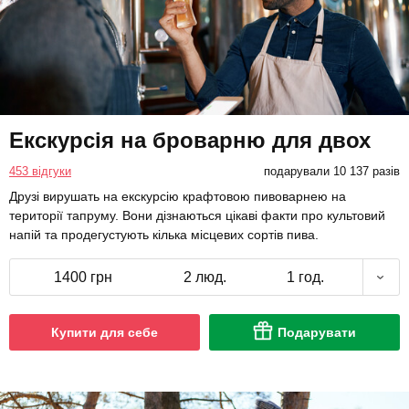
Екскурсія на броварню для двох
453 відгуки
подарували 10 137 разів
Друзі вирушать на екскурсію крафтовою пивоварнею на
території тапруму. Вони дізнаються цікаві факти про культовий
напій та продегустують кілька місцевих сортів пива.
1400 грн
2 люд.
1 год.
Купити для себе
Подарувати