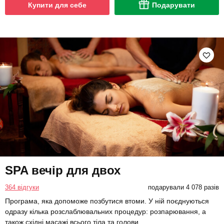
Купити для себе
Подарувати
SPA вечір для двох
364 відгуки
подарували 4 078 разів
Програма, яка допоможе позбутися втоми. У ній поєднуються
одразу кілька розслаблювальних процедур: розпарювання, а
також східні масажі всього тіла та голови.