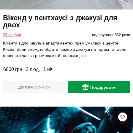
Вікенд у пентхаусі з джакузі для
двох
23 відгуки
подарували 362 рази
Клієнти відпочинуть в апартаментах преміумкласу в центрі
Києва. Вони зможуть обрати номер з джакузі на терасі та гарно
провести час за розмовами й релаксацією.
6800 грн
2 люд.
1 ніч
Подарувати
Доступно цілий рік