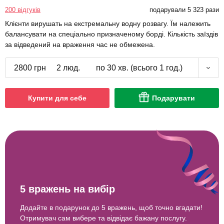
200 відгуків
подарували 5 323 рази
Клієнти вирушать на екстремальну водну розвагу. Їм належить
балансувати на спеціально призначеному борді. Кількість заїздів
за відведений на враження час не обмежена.
2800 грн
2 люд.
по 30 хв. (всього 1 год.)
Купити для себе
Подарувати
5 вражень на вибір
Додайте в подарунок до 5 вражень, щоб точно вгадати!
Отримувач сам вибере та відвідає бажану послугу.