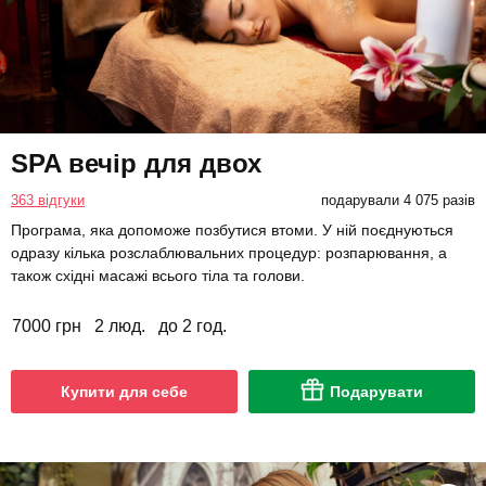
SPA вечір для двох
363 відгуки
подарували 4 075 разів
Програма, яка допоможе позбутися втоми. У ній поєднуються
одразу кілька розслаблювальних процедур: розпарювання, а
також східні масажі всього тіла та голови.
7000 грн
2 люд.
до 2 год.
Купити для себе
Подарувати