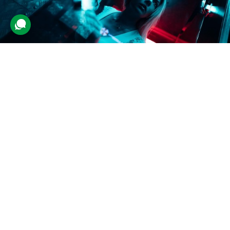
Квест-кімната
753 відгуки
подарували 17 115 разів
Гра-випробування для друзів. Учасники будуть розгадувати
головоломки та відкривати замки. За грою стежитиме
адміністратор, який у разі потреби дасть підказку.
1400 грн
2-4 люд.
до 1 год.
Подарувати