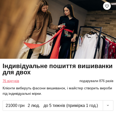
Індивідуальне пошиття вишиванки
для двох
76 відгуків
подарували 876 разів
Клієнти виберуть фасони вишиванок, і майстер створить вироби
під індивідуальні мірки.
21000 грн
2 люд.
до 5 тижнів (примірка 1 год.)