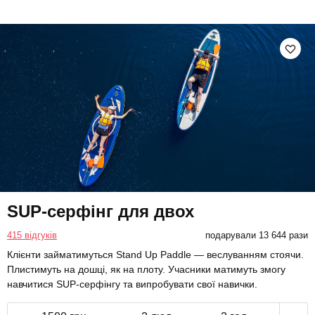
SUP-серфінг для двох
415 відгуків
подарували 13 644 рази
Клієнти займатимуться Stand Up Paddle — веслуванням стоячи.
Плистимуть на дошці, як на плоту. Учасники матимуть змогу
навчитися SUP-серфінгу та випробувати свої навички.