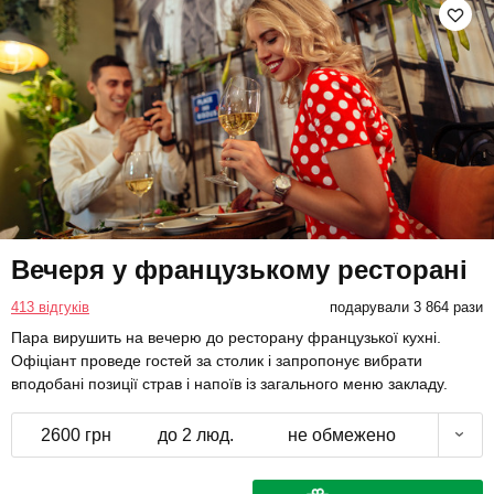
Вечеря у французькому ресторані
413 відгуків
подарували 3 864 рази
Пара вирушить на вечерю до ресторану французької кухні.
Офіціант проведе гостей за столик і запропонує вибрати
вподобані позиції страв і напоїв із загального меню закладу.
2600 грн
до 2 люд.
не обмежено