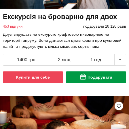
Екскурсія на броварню для двох
453 відгуки
подарували 10 128 разів
Друзі вирушать на екскурсію крафтовою пивоварнею на
території тапруму. Вони дізнаються цікаві факти про культовий
напій та продегустують кілька місцевих сортів пива.
1400 грн
2 люд.
1 год.
Купити для себе
Подарувати