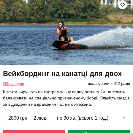
Вейкбординг на канатці для двох
200 відгуків
подарували 5 312 разів
Клієнти вирушать на екстремальну водну розвагу. Їм належить
балансувати на спеціально призначеному борді. Кількість заїздів
за відведений на враження час не обмежена.
2800 грн
2 люд.
по 30 хв. (всього 1 год.)