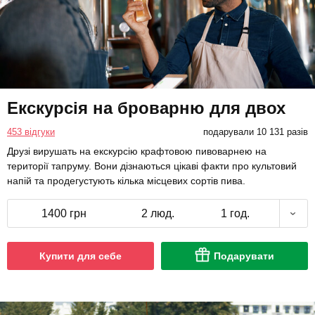
Екскурсія на броварню для двох
453 відгуки
подарували 10 131 разів
Друзі вирушать на екскурсію крафтовою пивоварнею на
території тапруму. Вони дізнаються цікаві факти про культовий
напій та продегустують кілька місцевих сортів пива.
1400 грн
2 люд.
1 год.
Купити для себе
Подарувати