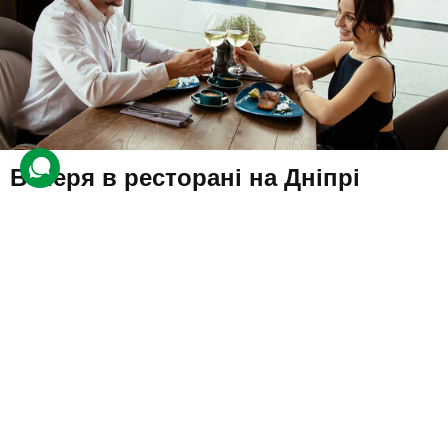
Вечеря в ресторані на Дніпрі
43 відгуки
подарували 602 рази
Гості зможуть насолодитися компанією одне одного під час
вечері в ресторані, розташованому на березі річки. Клієнти
посмакують стравами з меню на суму сертифіката.
2100 грн
до 2 люд.
не обмежено
Подарувати