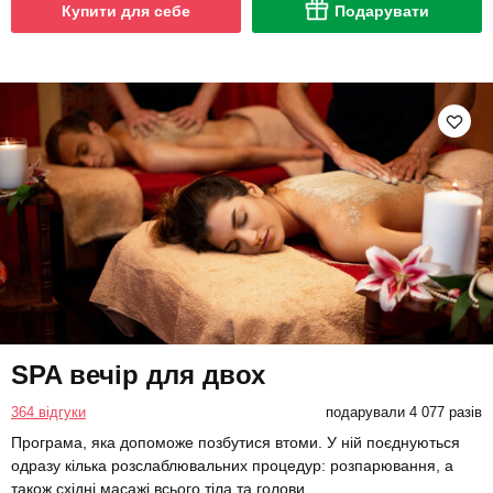
Купити для себе
Подарувати
SPA вечір для двох
364 відгуки
подарували 4 077 разів
Програма, яка допоможе позбутися втоми. У ній поєднуються
одразу кілька розслаблювальних процедур: розпарювання, а
також східні масажі всього тіла та голови.