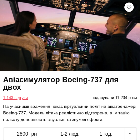
Авіасимулятор Boeing-737 для
двох
1 143 відгуки
подарували 11 234 рази
На учасників враження чекає віртуальний політ на авіатренажері
Boeing-737. Модель літака реалістично відтворена, а імітацію
польоту доповнюють візуальні та звукові ефекти.
2800 грн
1-2 люд.
1 год.