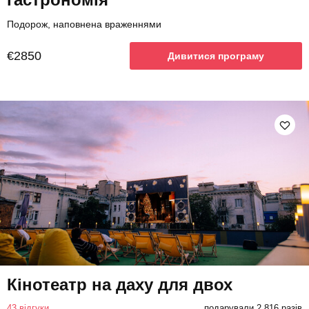
Подорож, наповнена враженнями
€2850
Дивитися програму
Кінотеатр на даху для двох
43 відгуки
подарували 2 816 разів