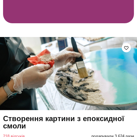
Створення картини з епоксидної
смоли
218 відгуків
подарували 3 624 рази