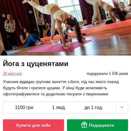
Йога з цуценятами
20 відгуків
подарували 1 036 разів
Учасник відвідає групове заняття з йоги, під час якого поряд
будуть бігати і гратися цуцики. У кінці буде можливість
сфотографуватися та додатково пограти з тваринками.
1100 грн
1 люд.
до 1 год.
Купити для себе
Подарувати