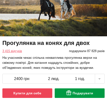
Прогулянка на конях для двох
3 415 відгуків
подарували 87 828 разів
На учасників чекає спільна некваплива прогулянка верхи на
свіжому повітрі. Для катання нададуть спокійних, добре
об'їжджених коней, яких поведуть інструктори за вуздечки.
2400 грн
2 люд.
1 год.
Купити для себе
Подарувати