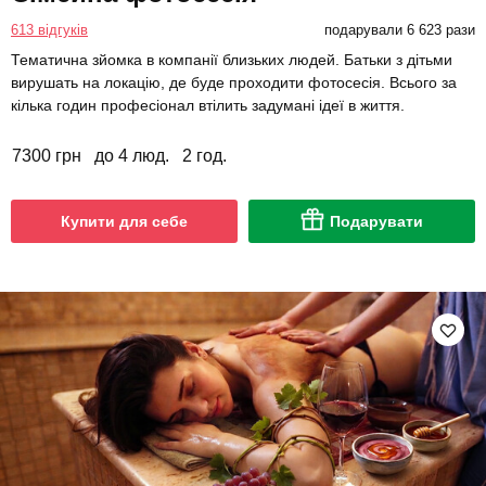
613 відгуків
подарували 6 623 рази
Тематична зйомка в компанії близьких людей. Батьки з дітьми
вирушать на локацію, де буде проходити фотосесія. Всього за
кілька годин професіонал втілить задумані ідеї в життя.
7300 грн
до 4 люд.
2 год.
Купити для себе
Подарувати