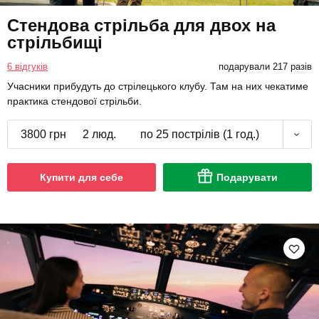
Стендова стрільба для двох на
стрільбищі
6 відгуків
подарували 217 разів
Учасники прибудуть до стрілецького клубу. Там на них чекатиме
практика стендової стрільби.
3800 грн
2 люд.
по 25 пострілів (1 год.)
Купити для себе
Подарувати