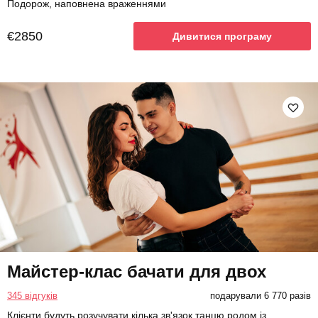
Подорож, наповнена враженнями
€2850
Дивитися програму
Майстер-клас бачати для двох
345 відгуків
подарували 6 770 разів
Клієнти будуть розучувати кілька зв'язок танцю родом із