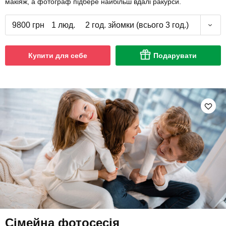
макіяж, а фотограф підбере найбільш вдалі ракурси.
9800 грн
1 люд.
2 год. зйомки (всього 3 год.)
Купити для себе
Подарувати
Сімейна фотосесія