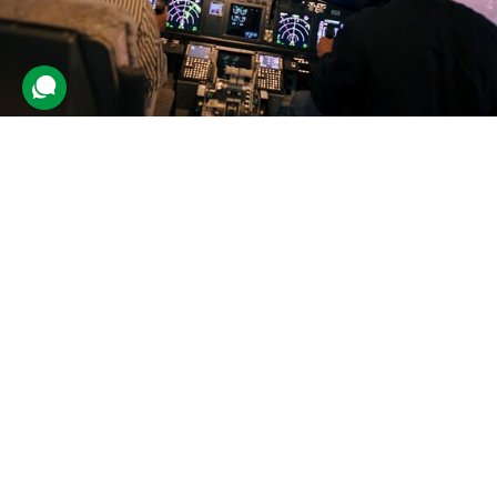
Авіасимулятор Boeing-737 для
двох
1 142 відгуки
подарували 11 219 разів
На учасників враження чекає віртуальний політ на авіатренажері
Boeing-737. Модель літака реалістично відтворена, а імітацію
польоту доповнюють візуальні та звукові ефекти.
2800 грн
1-2 люд.
1 год.
Купити для себе
Подарувати