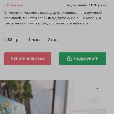
811 відгуків
подарували 7 078 разів
Виконуючи комплекс процедур із використанням духмяної
аромаолії, майстер зробить відвідувачу не лише масаж, а
також легкий помпаж. Це допоможе розслабитися.
3000 грн
1 люд.
2 год.
Купити для себе
Подарувати