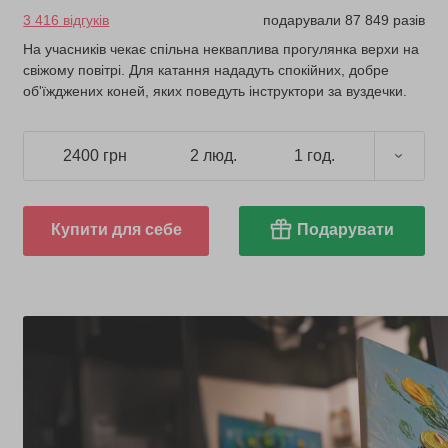
3 416 відгуків
подарували 87 849 разів
На учасників чекає спільна некваплива прогулянка верхи на
свіжому повітрі. Для катання нададуть спокійних, добре
об'їжджених коней, яких поведуть інструктори за вуздечки.
2400 грн
2 люд.
1 год.
Купити для себе
Подарувати