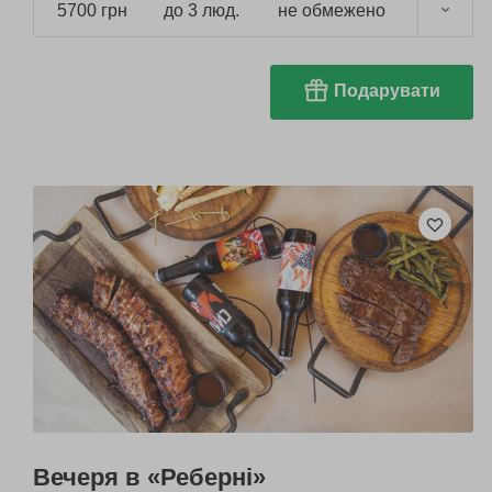
5700 грн
до 3 люд.
не обмежено
Подарувати
Вечеря в «Реберні»