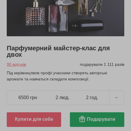
Парфумерний майстер-клас для
двох
90 відгуків
подарували 1 111 разів
Під керівництвом профі учасники створять авторські
аромати та навчаться складати композиції.
6500 грн
2 люд.
2 год.
Купити для себе
Подарувати