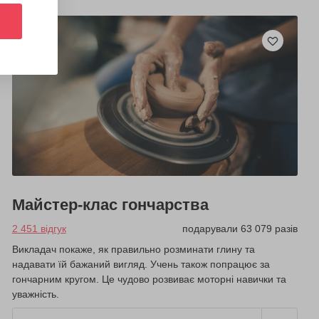
Майстер-клас гончарства
2 451 відгук
подарували 63 079 разів
Викладач покаже, як правильно розминати глину та
надавати їй бажаний вигляд. Учень також попрацює за
гончарним кругом. Це чудово розвиває моторні навички та
уважність.