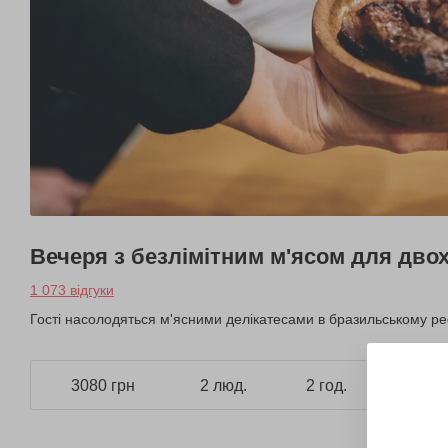
Вечеря з безлімітним м'ясом для дво
1 073 відгуки
Гості насолодяться м'ясними делікатесами в бразильському рес
3080 грн
2 люд.
2 год.