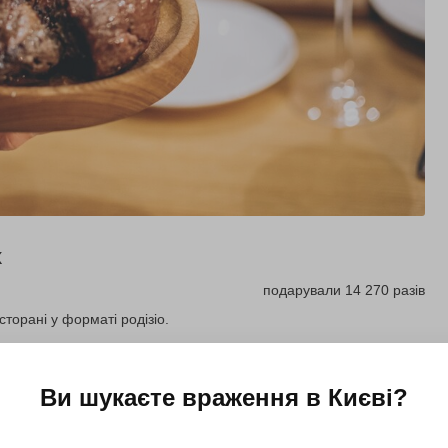
х
подарували 14 270 разів
торані у форматі родізіо.
Купити для себе
Подарувати
Ви шукаєте враження в
Києві
?