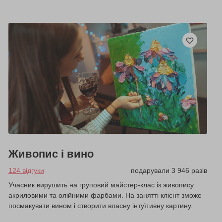
Живопис і вино
124 відгуки
подарували 3 946 разів
Учасник вирушить на груповий майстер-клас із живопису
акриловими та олійними фарбами. На занятті клієнт зможе
посмакувати вином і створити власну інтуїтивну картину.