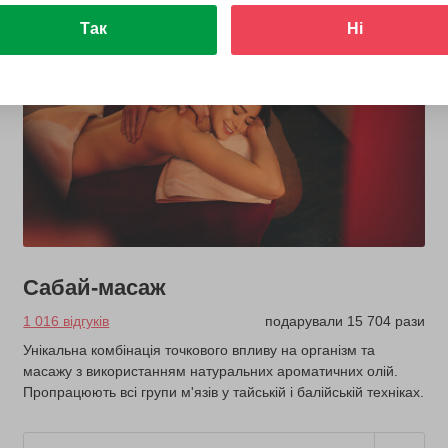
Так
Ні
Сабай-масаж
1 016 відгуків
подарували 15 704 рази
Унікальна комбінація точкового впливу на організм та
масажу з використанням натуральних ароматичних олій.
Пропрацюють всі групи м'язів у тайській і балійській техніках.