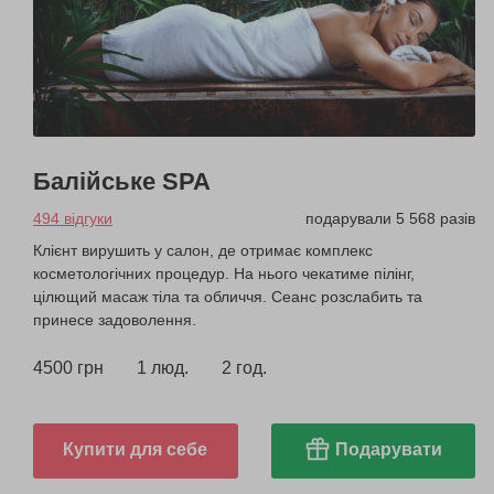
Балійське SPA
494 відгуки
подарували 5 568 разів
Клієнт вирушить у салон, де отримає комплекс
косметологічних процедур. На нього чекатиме пілінг,
цілющий масаж тіла та обличчя. Сеанс розслабить та
принесе задоволення.
4500 грн
1 люд.
2 год.
Купити для себе
Подарувати