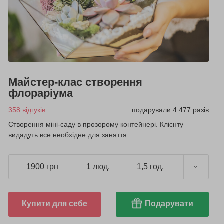
Майстер-клас створення
флораріума
358 відгуків
подарували 4 477 разів
Створення міні-саду в прозорому контейнері. Клієнту
видадуть все необхідне для заняття.
1900 грн
1 люд.
1,5 год.
Купити для себе
Подарувати