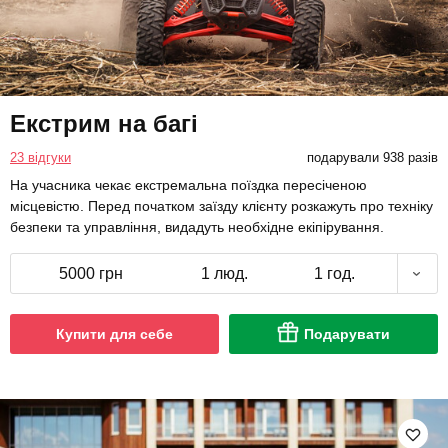
Екстрим на багі
23 відгуки
подарували 938 разів
На учасника чекає екстремальна поїздка пересіченою
місцевістю. Перед початком заїзду клієнту розкажуть про техніку
безпеки та управління, видадуть необхідне екіпірування.
5000 грн
1 люд.
1 год.
Купити для себе
Подарувати