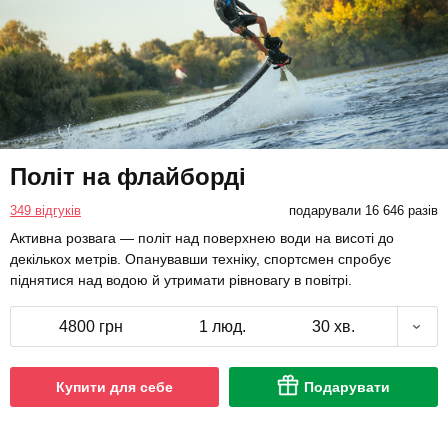
Політ на флайборді
349 відгуків
подарували 16 646 разів
Активна розвага — політ над поверхнею води на висоті до
декількох метрів. Опанувавши техніку, спортсмен спробує
піднятися над водою й утримати рівновагу в повітрі.
4800 грн
1 люд.
30 хв.
Купити для себе
Подарувати