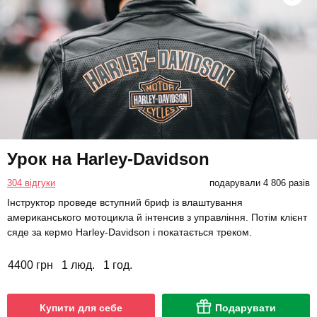
Урок на Harley-Davidson
304 відгуки
подарували 4 806 разів
Інструктор проведе вступний бриф із влаштування
американського мотоцикла й інтенсив з управління. Потім клієнт
сяде за кермо Harley-Davidson і покатається треком.
4400 грн
1 люд.
1 год.
Купити для себе
Подарувати