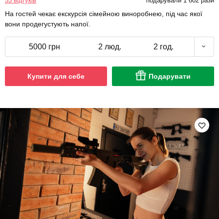
55 відгуків
подарували 1 602 рази
На гостей чекає екскурсія сімейною виноробнею, під час якої
вони продегустують напої.
5000 грн
2 люд.
2 год.
Купити для себе
Подарувати