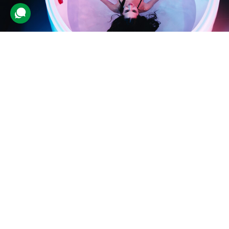
Флоат-капсула для двох
457 відгуків
подарували 8 454 рази
Клієнти вирушать на сеанс відпочинку в повній звуко- і
світлоізоляціі в флоат-капсулі. Вона заповнена водою з високою
концентрацією солі, що дозволяє тілу розслабитися.
4600 грн
2 люд.
1 год.
Купити для себе
Подарувати