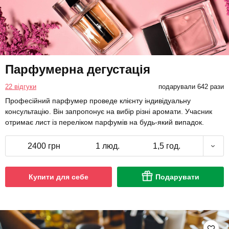
Парфумерна дегустація
22 відгуки
подарували 642 рази
Професійний парфумер проведе клієнту індивідуальну
консультацію. Він запропонує на вибір різні аромати. Учасник
отримає лист із переліком парфумів на будь-який випадок.
2400 грн
1 люд.
1,5 год.
Купити для себе
Подарувати