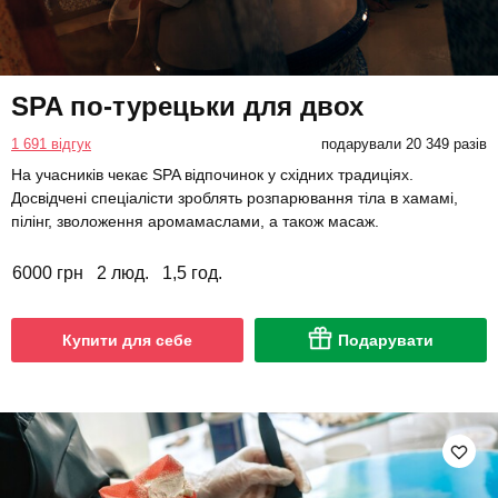
SPA по-турецьки для двох
1 691 відгук
подарували 20 349 разів
На учасників чекає SPA відпочинок у східних традиціях.
Досвідчені спеціалісти зроблять розпарювання тіла в хамамі,
пілінг, зволоження аромамаслами, а також масаж.
6000 грн
2 люд.
1,5 год.
Купити для себе
Подарувати