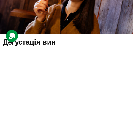
Дегустація вин
930 відгуків
подарували 19 366 разів
Професійний сомельє розповість про виноробні традиції та
характеристики вин, а гість продегустує кілька зразків і навчиться
краще розуміти особливості кожного напою.
1250 грн
1 люд.
1,5 год.
Купити для себе
Подарувати