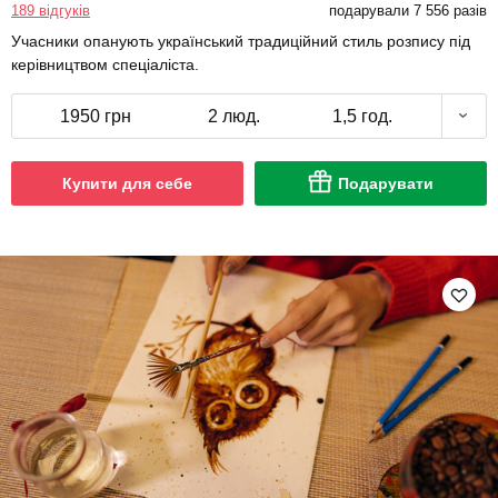
189 відгуків
подарували 7 556 разів
Учасники опанують український традиційний стиль розпису під
керівництвом спеціаліста.
1950 грн
2 люд.
1,5 год.
Купити для себе
Подарувати