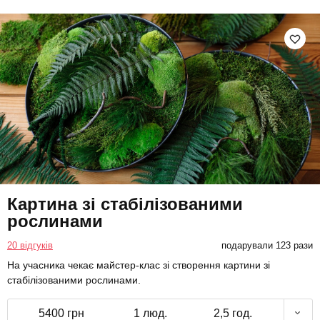
Картина зі стабілізованими
рослинами
20 відгуків
подарували 123 рази
На учасника чекає майстер-клас зі створення картини зі
стабілізованими рослинами.
5400 грн
1 люд.
2,5 год.