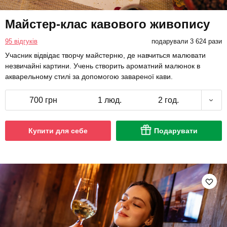
Майстер-клас кавового живопису
95 відгуків
подарували 3 624 рази
Учасник відвідає творчу майстерню, де навчиться малювати
незвичайні картини. Учень створить ароматний малюнок в
акварельному стилі за допомогою завареної кави.
700 грн
1 люд.
2 год.
Купити для себе
Подарувати