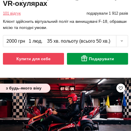
VR-окулярах
101 відгук
подарували 1 912 разів
Клієнт здійснить віртуальний політ на винищувачі F-18, обравши
місію та погодні умови.
2000 грн
1 люд.
35 хв. польоту (всього 50 хв.)
Купити для себе
Подарувати
з будь-якого віку