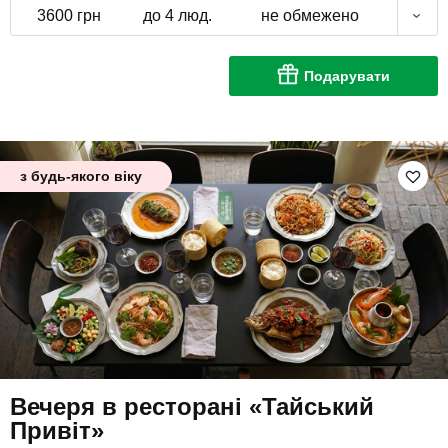
3600 грн
до 4 люд.
не обмежено
Подарувати
з будь-якого віку
Вечеря в ресторані «Тайський
Привіт»