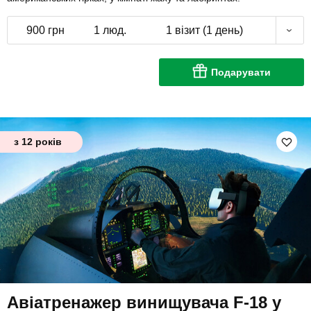
900 грн
1 люд.
1 візит (1 день)
Подарувати
з 12 років
Авіатренажер винищувача F-18 у