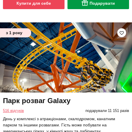
Купити для себе
Подарувати
з 1 року
Парк розваг Galaxy
516 відгуків
подарували 11 151 разів
День у комплексі з атракціонами, скалодромом, канатним
парком та іншими розвагами. Гість може побувати на
американських гірках, у кімнаті жаху та лабіринтах.