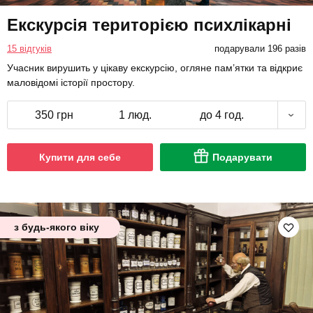
Екскурсія територією психлікарні
15 відгуків
подарували 196 разів
Учасник вирушить у цікаву екскурсію, огляне пам’ятки та відкриє
маловідомі історії простору.
350 грн
1 люд.
до 4 год.
Купити для себе
Подарувати
з будь-якого віку