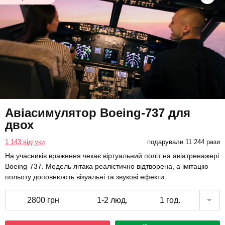
Авіасимулятор Boeing-737 для
двох
1 143 відгуки
подарували 11 244 рази
На учасників враження чекає віртуальний політ на авіатренажері
Boeing-737. Модель літака реалістично відтворена, а імітацію
польоту доповнюють візуальні та звукові ефекти.
2800 грн
1-2 люд.
1 год.