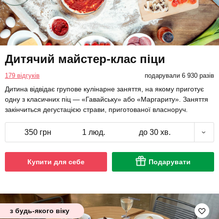
Дитячий майстер-клас піци
179 відгуків
подарували 6 930 разів
Дитина відвідає групове кулінарне заняття, на якому приготує
одну з класичних піц — «Гавайську» або «Маргариту». Заняття
закінчиться дегустацією страви, приготованої власноруч.
350 грн
1 люд.
до 30 хв.
Купити для себе
Подарувати
з будь-якого віку