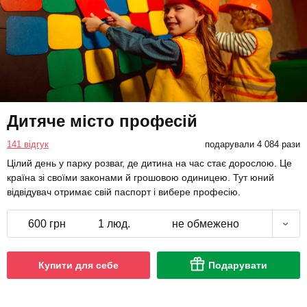
Дитяче місто професій
141 відгук
подарували 4 084 рази
Цілий день у парку розваг, де дитина на час стає дорослою. Це
країна зі своїми законами й грошовою одиницею. Тут юний
відвідувач отримає свій паспорт і вибере професію.
600 грн
1 люд.
не обмежено
Купити для себе
Подарувати