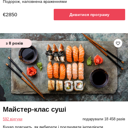
Подорож, наповнена враженнями
€2850
Дивитися програму
з 8 років
Майстер-клас суші
592 відгуки
подарували 18 458 разів
Кухар пояснить, як вибирати і поєднувати інгредієнти,