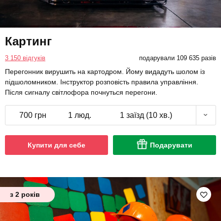
Картинг
3 150 відгуків
подарували 109 635 разів
Перегонник вирушить на картодром. Йому видадуть шолом із
підшоломником. Інструктор розповість правила управління.
Після сигналу світлофора почнуться перегони.
700 грн
1 люд.
1 заїзд (10 хв.)
Купити для себе
Подарувати
з 2 років