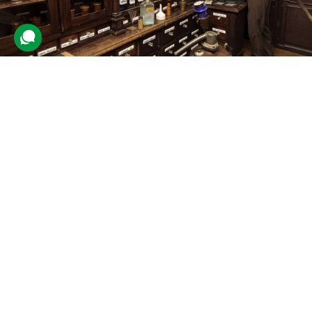
Екскурсія в підземелля аптеки з
алхіміком для компанії
4 відгуки
подарували 35 разів
Учасники дізнаються про алхімію, оглянуть давні артефакти й
відчують дух минулих часів.
2400 грн
4 люд.
2 год.
Купити для себе
Подарувати
з 6 років