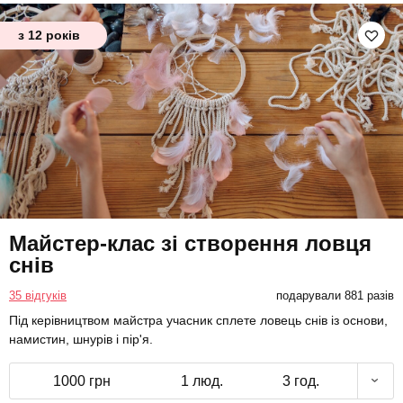
з 12 років
Майстер-клас зі створення ловця
снів
35 відгуків
подарували 881 разів
Під керівництвом майстра учасник сплете ловець снів із основи,
намистин, шнурів і пір'я.
1000 грн
1 люд.
3 год.