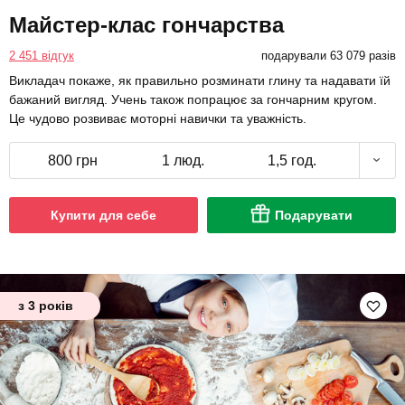
Майстер-клас гончарства
2 451 відгук
подарували 63 079 разів
Викладач покаже, як правильно розминати глину та надавати їй
бажаний вигляд. Учень також попрацює за гончарним кругом.
Це чудово розвиває моторні навички та уважність.
800 грн
1 люд.
1,5 год.
Купити для себе
Подарувати
з 3 років