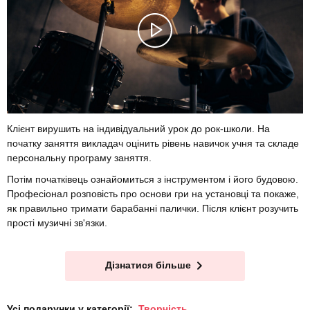
Клієнт вирушить на індивідуальний урок до рок-школи. На
початку заняття викладач оцінить рівень навичок учня та складе
персональну програму заняття.
Потім початківець ознайомиться з інструментом і його будовою.
Професіонал розповість про основи гри на установці та покаже,
як правильно тримати барабанні палички. Після клієнт розучить
прості музичні зв'язки.
Дізнатися більше
Усі подарунки у категорії:
Творчість