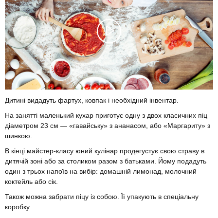
Дитині видадуть фартух, ковпак і необхідний інвентар.
На занятті маленький кухар приготує одну з двох класичних піц
діаметром 23 см — «гавайську» з ананасом, або «Маргариту» з
шинкою.
В кінці майстер-класу юний кулінар продегустує свою страву в
дитячій зоні або за столиком разом з батьками. Йому подадуть
один з трьох напоїв на вибір: домашній лимонад, молочний
коктейль або сік.
Також можна забрати піцу із собою. Її упакують в спеціальну
коробку.