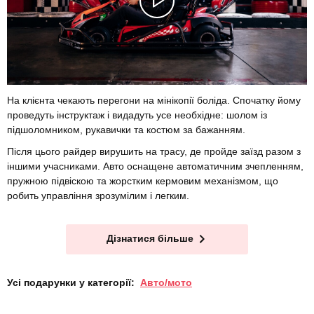
На клієнта чекають перегони на мінікопії боліда. Спочатку йому
проведуть інструктаж і видадуть усе необхідне: шолом із
підшоломником, рукавички та костюм за бажанням.
Після цього райдер вирушить на трасу, де пройде заїзд разом з
іншими учасниками. Авто оснащене автоматичним зчепленням,
пружною підвіскою та жорстким кермовим механізмом, що
робить управління зрозумілим і легким.
Дізнатися більше
Усі подарунки у категорії:
Авто/мото