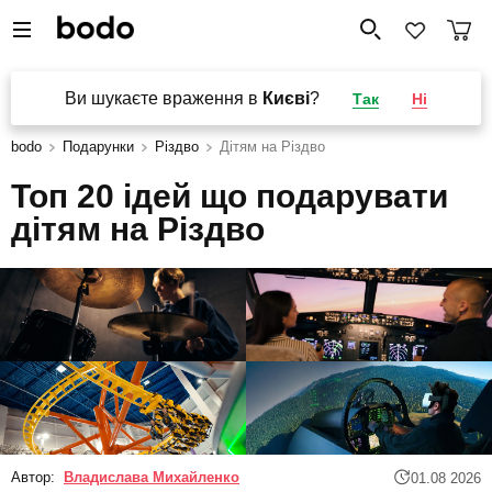
Ви шукаєте враження в
Києві
?
Так
Ні
bodo
Подарунки
Різдво
Дітям на Різдво
Топ 20 ідей що подарувати
дітям на Різдво
Автор:
Владислава Михайленко
01.08 2026