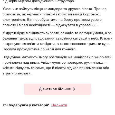
під керівництвом досвідченого інструктора.
Учасники займуть місця командира та другого пілота. Тренер
розповість, як керувати літаком і користуватися бортовою
електронікою. Він перебуватиме на борту протягом усього
польоту і в разі необхідності — підказувати в управлінні.
У друзів буде можливість вибрати локацію та погодні умови, а за
бажання також відпрацювання аварійних ситуацій у небі. Клієнти
потренуються злітати та сідати, а також впевнено тримати курс.
Послуга проходитиме по черзі для кожного.
Відвідувачі матимуть змогу розглянути на моніторах різні об'єкти,
пролітаючи над ними. Авіасимулятор повторює рухи літака —
клієнти відчують те саме, що й пілоти під час приземлення або
втрати рівноваги.
Дізнатися більше
Усі подарунки у категорії:
Польоти