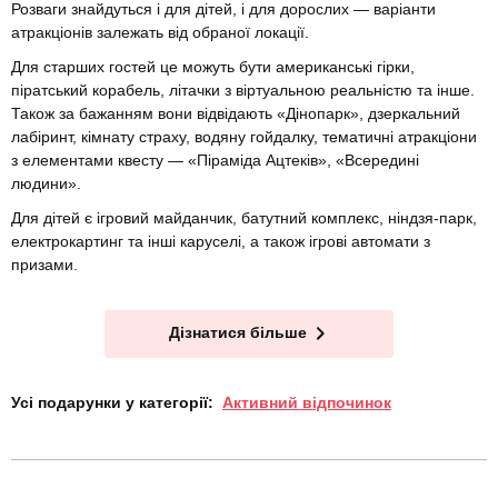
Розваги знайдуться і для дітей, і для дорослих — варіанти
атракціонів залежать від обраної локації.
Для старших гостей це можуть бути американські гірки,
піратський корабель, літачки з віртуальною реальністю та інше.
Також за бажанням вони відвідають «Дінопарк», дзеркальний
лабіринт, кімнату страху, водяну гойдалку, тематичні атракціони
з елементами квесту — «Піраміда Ацтеків», «Всередині
людини».
Для дітей є ігровий майданчик, батутний комплекс, ніндзя-парк,
електрокартинг та інші каруселі, а також ігрові автомати з
призами.
Дізнатися більше
Усі подарунки у категорії:
Активний відпочинок