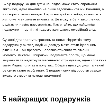
Вибір подарунка для дітей на Різдво може стати справжнім
викликом, адже важливо не лише задовольнити їхні бажання, а
й створити теплі спогади. Перш ніж зробити вибір, визначтеся,
які почуття ви хочете викликати. Це можуть бути захоплення,
радість чи навіть дивовижність. Пам'ятайте, що найцінніші
подарунки — це ті, які надовго залишають емоційний слід.
Сучасні діти прагнуть вражень та нових відкриттів, тому
подарунок у вигляді події чи досвіду може стати ідеальним
рішенням. Такі презенти наповнюють свята та сімейні
моменти змістом. Обираючи, подумайте про те, що може
зацікавити та надихнути маленького отримувача, адже справжня
магія Різдва полягає в почуттях. Оберіть щось до душі та нехай
це свято стане особливим. З подарунками від bodo ви завжди
зможете створити яскраві враження!
5 найкращих подарунків