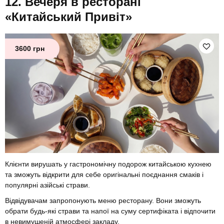
Вечеря в ресторані
«Китайський Привіт»
3600 грн
Клієнти вирушать у гастрономічну подорож китайською кухнею
та зможуть відкрити для себе оригінальні поєднання смаків і
популярні азійські страви.
Відвідувачам запропонують меню ресторану. Вони зможуть
обрати будь-які страви та напої на суму сертифіката і відпочити
в невимушеній атмосфері закладу.