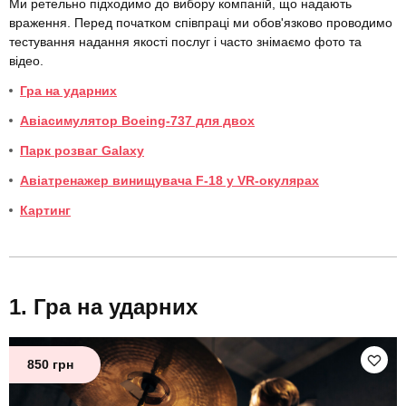
Ми ретельно підходимо до вибору компаній, що надають
враження. Перед початком співпраці ми обов'язково проводимо
тестування надання якості послуг і часто знімаємо фото та
відео.
Гра на ударних
Авіасимулятор Boeing-737 для двох
Парк розваг Galaxy
Авіатренажер винищувача F-18 у VR-окулярах
Картинг
Гра на ударних
850 грн