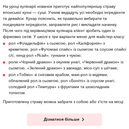
На уроці кулінарії новачок приготує найпопулярнішу страву
японської кухні — суші. Учневі видадуть усі необхідні інгредієнти
та девайси. Кухар пояснить, як правильно вибирати та
поєднувати інгредієнти, заправляти рис і викладати начинку.
Після чого під керівництвом кулінара клієнт зробить один із
фірмових сетів. У школі є три варіанти меню для майстер-класу:
рол «Філадельфія» з сьомгою, рол «Каліфорнія» з
креветкою, рол «Футомакі спайс» із сьомгою та соусом спайсі
с/с, хенд-рол «Ясай», гункани з чукою;
роли «Чорний дракон» з окунем унагі, «Червоний дракон» із
сьомгою, «Зелений дракон» з авокадо, місо-суп з шіїтаке;
рол «Тобіко» зі сніговим крабом, макі-рол із мідіями,
обпалений рол із сьомгою, рол «Боніто» із соусом унагі,
солодкий рол «Темпура» з фруктами та шоколадним
топінгом.
Приготовлену страву можна забрати з собою або з'їсти на місці.
Дізнатися більше