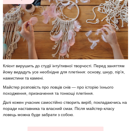
Клієнт вирушить до студії інтуїтивної творчості. Перед заняттям
йому видадуть усе необхідне для плетіння: основу, шнур, пір'я,
намистини та камені.
Майстер розповість про ловців снів — про історію їхнього
походження, призначення та тонкощі плетіння.
Далі кожен учасник самостійно створить виріб, покладаючись на
поради наставника та власний смак. Після майстер-класу
ловець можна буде забрати з собою.