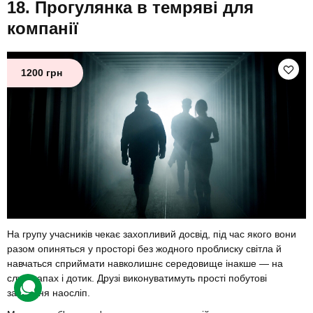
Прогулянка в темряві для
компанії
1200 грн
На групу учасників чекає захопливий досвід, під час якого вони
разом опиняться у просторі без жодного проблиску світла й
навчаться сприймати навколишнє середовище інакше — на
слух, запах і дотик. Друзі виконуватимуть прості побутові
завдання наосліп.