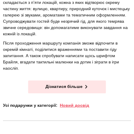
складається з п'яти локацій, кожна з яких відтворює окрему
частину життя: вулицю, квартиру, природний куточок і мистецьку
галерею зі звуками, ароматами та тематичним оформленням.
Супроводжувати гостей буде незрячий гід, для якого темрява
звичне середовище: він допомагатиме виконувати завдання на
кожній із локацій.
Після проходження маршруту компанія зможе відпочити в
окремій кімнаті, поділитися враженнями та поставити гіду
запитання. А також спробувати написати щось шрифтом
Брайля, вгадати тактильні малюнки на дотик і зіграти в ігри
наосліп.
Дізнатися більше
Усі подарунки у категорії:
Новий досвід